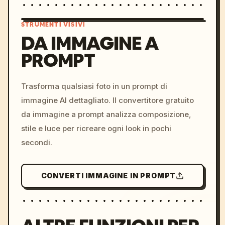
STRUMENTI VISIVI
DA IMMAGINE A
PROMPT
/imagine prompt: cinemati
c, cyberpunk sunset, neon
colors, 8k --v 6.0
Trasforma qualsiasi foto in un prompt di
immagine AI dettagliato. Il convertitore gratuito
da immagine a prompt analizza composizione,
stile e luce per ricreare ogni look in pochi
secondi.
CONVERTI IMMAGINE IN PROMPT