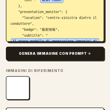
      "text": "
NEWS TODAY
"

    },

    "presentation_monitor": {

      "location": "centro-sinistra dietro il 
conduttore",

      "badge": "最新情報",

      "subtitle": "
Il nuovo modello di generazione immagini di 
OpenAI
",

GENERA IMMAGINE CON PROMPT
      "title": "
『GPT-image-2』
",

      "suffix": "è stato rilasciato",

      "icon": "Logo OpenAI",

IMMAGINI DI RIFERIMENTO
      "bottom_bar": "Più alta definizione, 
più precisione. Le possibilità della 
generazione di immagini si espandono 
ulteriormente"

    },

    "lower_thirds_ticker": {
