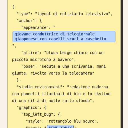
{

Blog
  "type": "layout di notiziario televisivo",

  "anchor": {

Aggiornamenti
    "appearance": "
giovane conduttrice di telegiornale 
giapponese con capelli scuri a caschetto
",

    "attire": "blusa beige chiaro con un 
piccolo microfono a bavero",

    "pose": "seduta a una scrivania, mani 
giunte, rivolta verso la telecamera"

  },

  "studio_environment": "redazione moderna 
con pannelli illuminati di blu e lo skyline 
di una città di notte sullo sfondo",

  "graphics": {

    "top_left_bug": {

      "style": "rettangolo blu scuro",
