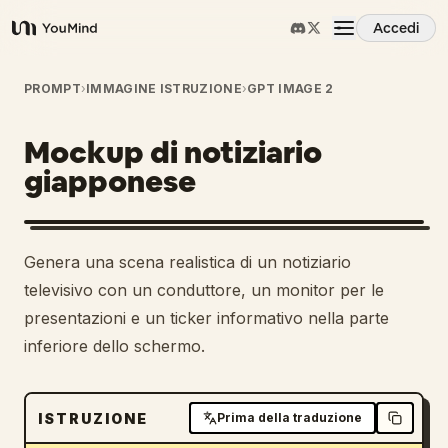
Accedi
YouMind
Panoramica
PROMPT
›
IMMAGINE ISTRUZIONE
›
GPT IMAGE 2
Mockup di notiziario
Casi d'uso
giapponese
Abilità
1
Genera una scena realistica di un notiziario
Prompt
televisivo con un conduttore, un monitor per le
presentazioni e un ticker informativo nella parte
inferiore dello schermo.
Prezzi
Scarica
ISTRUZIONE
Prima della traduzione