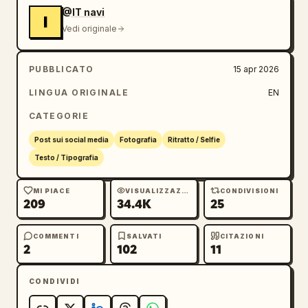
      "badge": "速報",

@IT navi
      "headline": "
I
Vedi originale
OpenAI rilascia il rivoluzionario nuovo 
modello di generazione immagini 'GPT-image-
2'
PUBBLICATO
15 apr 2026
"

    }

LINGUA ORIGINALE
EN
  }

CATEGORIE
}
Post sui social media
Fotografia
Ritratto / Selfie
Testo / Tipografia
MI PIACE
VISUALIZZAZIONI
CONDIVISIONI
209
34.4K
25
COMMENTI
SALVATI
CITAZIONI
2
102
11
CONDIVIDI