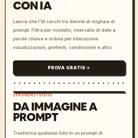
CON IA
Lascia che l'IA cerchi tra decine di migliaia di
prompt. Filtra per modello, intervallo di date e
parole chiave e ordina per interazione:
visualizzazioni, preferiti, condivisioni e altro.
PROVA GRATIS
STRUMENTI VISIVI
DA IMMAGINE A
PROMPT
/imagine prompt: cinemati
c, cyberpunk sunset, neon
colors, 8k --v 6.0
Trasforma qualsiasi foto in un prompt di