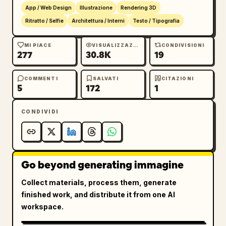
        "labels": ["Entra nella storia >", 
App / Web Design
Illustrazione
Rendering 3D
"Vedi le esperienze >"]

Ritratto / Selfie
Architettura / Interni
Testo / Tipografia
      },

      "feature_icons": {

MI PIACE
VISUALIZZAZIONI
CONDIVISIONI
        "count": 3,

277
30.8K
19
        "layout": "riga orizzontale in basso 
a sinistra",

COMMENTI
SALVATI
CITAZIONI
5
172
1
        "items": [

          {"icon": "libro con montagne e 
stelle", "label": "Esperienza del mondo 
CONDIVIDI
letterario"},

          {"icon": "luna crescente sopra le 
onde", "label": "Ottimizzazione del sonno"},

          {"icon": "libro aperto con 
Go beyond generating immagine
scintille", "label": "Stimola il desiderio di 
Collect materials, process them, generate
lettura"}

finished work, and distribute it from one AI
        ]

workspace.
      }

    },
