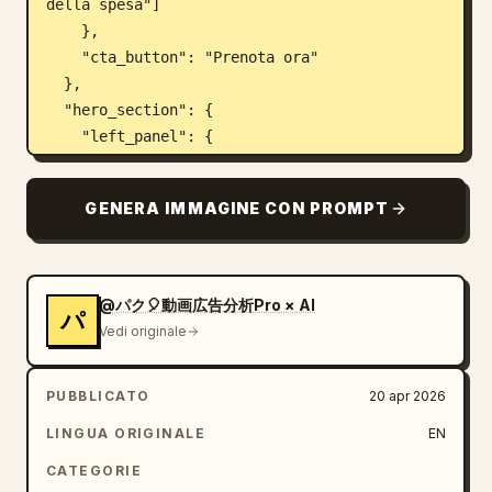
della spesa"]

    },

    "cta_button": "Prenota ora"

  },

  "hero_section": {

    "left_panel": {

      "headline": "
Prima di leggere un libro, dormi nel suo 
mondo.
GENERA IMMAGINE CON PROMPT
",

      "subheadline": "
Un quilt notturno pre-lettura che ti 
permette di vivere in anticipo l'atmosfera, 
@パク🎈動画広告分析Pro × AI
パ
la temperatura, le emozioni e il paesaggio 
Vedi originale
di un libro ancora da aprire.
",

      "buttons": {

PUBBLICATO
20 apr 2026
        "count": 2,

LINGUA ORIGINALE
EN
        "styles": ["oro pieno con icona 
CATEGORIE
libro", "contorno con icona libro aperto"],
