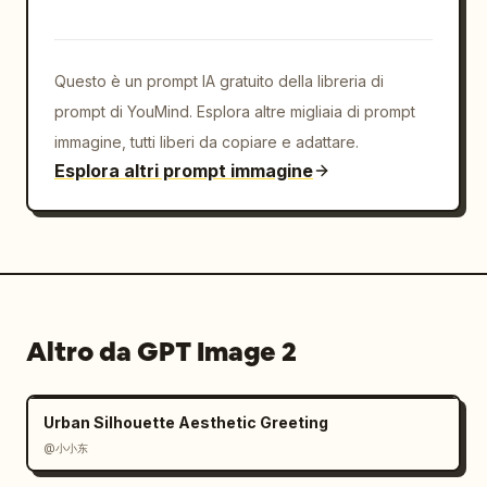
"baita accogliente in una foresta di pini", 
"palazzo a cupola"],

        "effects": "circondato da nuvole 
Questo è un prompt IA gratuito della libreria di
luminose volumetriche, calde luci in 
prompt di YouMind. Esplora altre migliaia di prompt
miniatura e scintille fluttuanti"

immagine, tutti liberi da copiare e adattare.
      },

Esplora altri prompt immagine
      "corner_badge": {

        "position": "in basso a destra",

        "style": "corona d'alloro dorata",

        "text": "BiblioSleep, il quilt 
notturno che espande l'esperienza di lettura"

      }

    }

Altro da GPT Image 2
  }

}
Urban Silhouette Aesthetic Greeting
@小小东