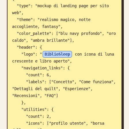
  "type": "mockup di landing page per sito 
Blog
web",

  "theme": "realismo magico, notte 
Aggiornamenti
accogliente, fantasy",

  "color_palette": ["blu navy profondo", "oro 
caldo", "ambra brillante"],

  "header": {

    "logo": "
BiblioSleep
 con icona di luna 
crescente e libro aperto",

    "navigation_links": {

      "count": 6,

      "labels": ["Concetto", "Come funziona", 
"Dettagli del quilt", "Esperienze", 
"Recensioni", "FAQ"]

    },

    "utilities": {

      "count": 2,

      "icons": ["profilo utente", "borsa 