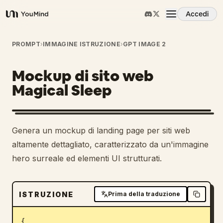
Accedi
YouMind
Panoramica
PROMPT
›
IMMAGINE ISTRUZIONE
›
GPT IMAGE 2
Mockup di sito web
Casi d'uso
Magical Sleep
Abilità
Genera un mockup di landing page per siti web
Prompt
altamente dettagliato, caratterizzato da un'immagine
hero surreale ed elementi UI strutturati.
Prezzi
ISTRUZIONE
Prima della traduzione
Scarica
{
