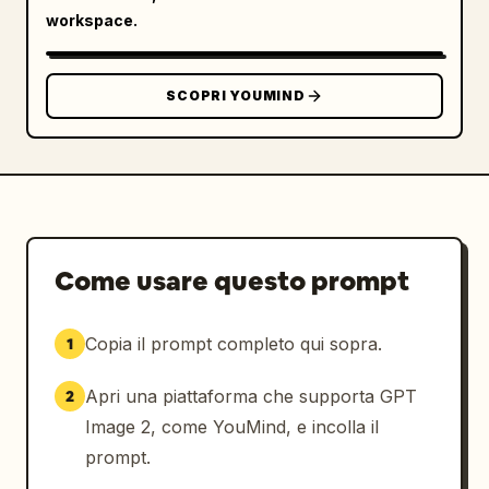
cinematografica raffinata che trasmette 
workspace.
l'idea di un'illustrazione promozionale 
edificante per 
Skywork x GPT-Image-2
.
SCOPRI YOUMIND
Come usare questo prompt
Copia il prompt completo qui sopra.
1
Apri una piattaforma che supporta GPT
2
Image 2, come YouMind, e incolla il
prompt.