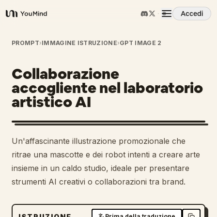
Accedi
YouMind
Panoramica
PROMPT
›
IMMAGINE ISTRUZIONE
›
GPT IMAGE 2
Collaborazione
Casi d'uso
accogliente nel laboratorio
artistico AI
Abilità
Prompt
Un'affascinante illustrazione promozionale che
ritrae una mascotte e dei robot intenti a creare arte
Prezzi
insieme in un caldo studio, ideale per presentare
strumenti AI creativi o collaborazioni tra brand.
Scarica
ISTRUZIONE
Prima della traduzione