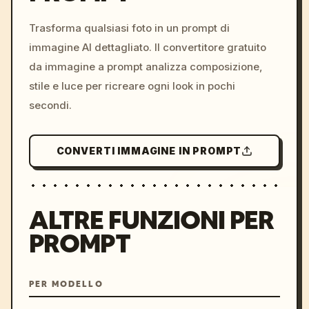
c, cyberpunk sunset, neon
colors, 8k --v 6.0
Trasforma qualsiasi foto in un prompt di
immagine AI dettagliato. Il convertitore gratuito
da immagine a prompt analizza composizione,
stile e luce per ricreare ogni look in pochi
secondi.
CONVERTI IMMAGINE IN PROMPT
ALTRE FUNZIONI PER
PROMPT
PER MODELLO