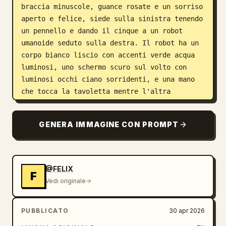
braccia minuscole, guance rosate e un sorriso 
aperto e felice, siede sulla sinistra tenendo 
un pennello e dando il cinque a un robot 
umanoide seduto sulla destra. Il robot ha un 
corpo bianco liscio con accenti verde acqua 
luminosi, uno schermo scuro sul volto con 
luminosi occhi ciano sorridenti, e una mano 
che tocca la tavoletta mentre l'altra 
incontra quella della mascotte, con piccole 
linee di scintille celebrative attorno al 
GENERA IMMAGINE CON PROMPT
cinque. A metà campo sulla destra, si vedono 
esattamente altri 2 robot: uno seduto accanto 
a un artista umano e uno parzialmente 
visibile nell'angolo in basso a destra mentre 
@FELIX
F
disegna su carta. L'artista umano è visto di 
Vedi originale
spalle, con i capelli raccolti in uno 
chignon, seduto a una scrivania vicino alla 
PUBBLICATO
30 apr 2026
finestra mentre lavora su un tablet. Lo 
studio è ricco di accoglienti dettagli 