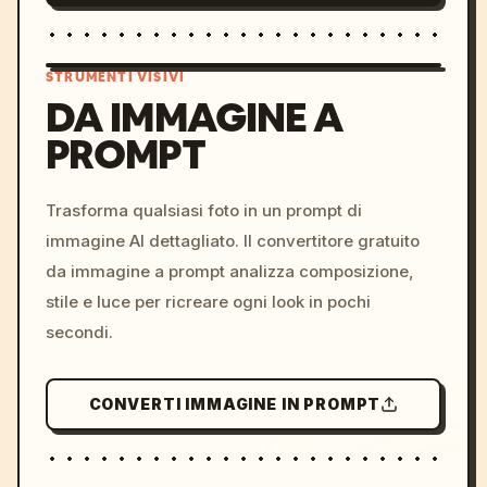
STRUMENTI VISIVI
DA IMMAGINE A
PROMPT
/imagine prompt: cinemati
c, cyberpunk sunset, neon
colors, 8k --v 6.0
Trasforma qualsiasi foto in un prompt di
immagine AI dettagliato. Il convertitore gratuito
da immagine a prompt analizza composizione,
stile e luce per ricreare ogni look in pochi
secondi.
CONVERTI IMMAGINE IN PROMPT