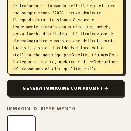
delicatamente, formando sottili scie di luce 
che suggeriscono '2026' senza dominare 
l'inquadratura. Lo sfondo è scuro o 
leggermente sfocato con minime luci bokeh, 
senza fuochi d'artificio. L'illuminazione è 
cinematografica e morbida con delicati punti 
luce sul viso e il caldo bagliore della 
stellina che aggiunge profondità. L'atmosfera 
è elegante, sicura, moderna e di celebrazione 
del Capodanno di alta qualità. Stile 
fotografico ultra-realistico, texture della 
pelle naturale, color grading professionale, 
GENERA IMMAGINE CON PROMPT
messa a fuoco nitida, alta gamma dinamica. 
Rendering in altissima risoluzione, perfetto 
per foto profilo, banner e post minimalisti 
IMMAGINI DI RIFERIMENTO
sui social media.",

  "negative_prompt": "viso non 