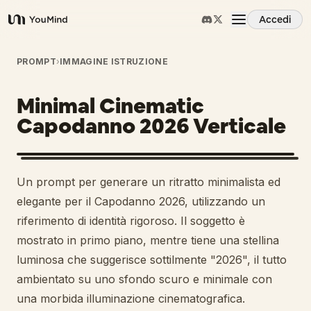
Accedi
YouMind
Panoramica
PROMPT
›
IMMAGINE ISTRUZIONE
Minimal Cinematic
Casi d'uso
Capodanno 2026 Verticale
Abilità
1
Un prompt per generare un ritratto minimalista ed
Prompt
elegante per il Capodanno 2026, utilizzando un
riferimento di identità rigoroso. Il soggetto è
mostrato in primo piano, mentre tiene una stellina
Prezzi
luminosa che suggerisce sottilmente "2026", il tutto
ambientato su uno sfondo scuro e minimale con
Scarica
una morbida illuminazione cinematografica.