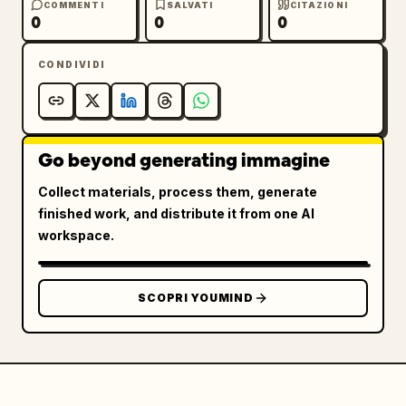
COMMENTI
SALVATI
CITAZIONI
  "reference_strength": 0.9

0
0
0
}
CONDIVIDI
Go beyond generating immagine
Collect materials, process them, generate
finished work, and distribute it from one AI
workspace.
SCOPRI YOUMIND