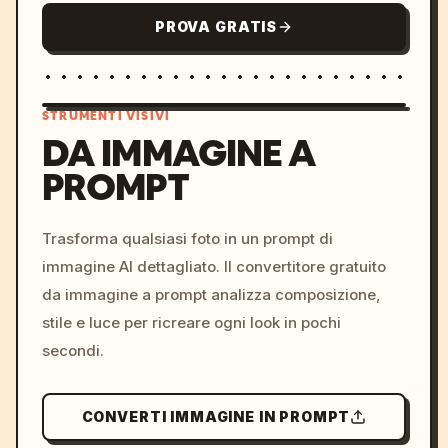
PROVA GRATIS
STRUMENTI VISIVI
DA IMMAGINE A
PROMPT
/imagine prompt: cinemati
c, cyberpunk sunset, neon
colors, 8k --v 6.0
Trasforma qualsiasi foto in un prompt di
immagine AI dettagliato. Il convertitore gratuito
da immagine a prompt analizza composizione,
stile e luce per ricreare ogni look in pochi
secondi.
CONVERTI IMMAGINE IN PROMPT