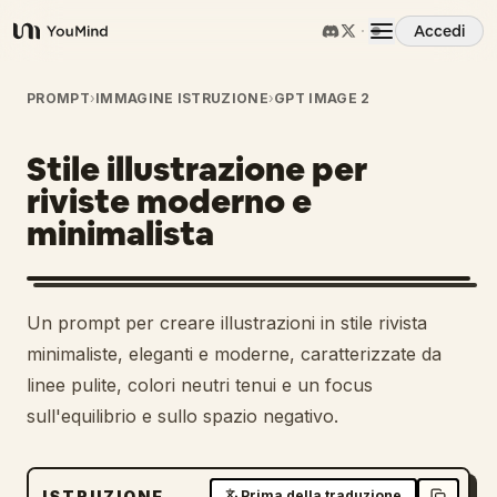
Accedi
YouMind
Panoramica
PROMPT
›
IMMAGINE ISTRUZIONE
›
GPT IMAGE 2
Stile illustrazione per
Casi d'uso
riviste moderno e
minimalista
Abilità
Prompt
Un prompt per creare illustrazioni in stile rivista
minimaliste, eleganti e moderne, caratterizzate da
Prezzi
linee pulite, colori neutri tenui e un focus
sull'equilibrio e sullo spazio negativo.
Scarica
ISTRUZIONE
Prima della traduzione