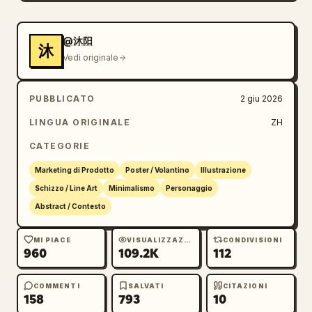
@沐阳
沐
Vedi originale
PUBBLICATO
2 giu 2026
LINGUA ORIGINALE
ZH
CATEGORIE
Marketing di Prodotto
Poster / Volantino
Illustrazione
Schizzo / Line Art
Minimalismo
Personaggio
Abstract / Contesto
MI PIACE
VISUALIZZAZIONI
CONDIVISIONI
960
109.2K
112
COMMENTI
SALVATI
CITAZIONI
158
793
10