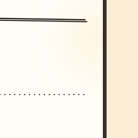
/imagine prompt: cinematic, cyberpunk s
unset, neon colors, 8k --v 6.0