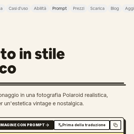
ca
Casi d'uso
Abilità
Prompt
Prezzi
Scarica
Blog
Agg
o in stile
ico
naggio in una fotografia Polaroid realistica,
er un'estetica vintage e nostalgica.
MMAGINE CON PROMPT
Prima della traduzione