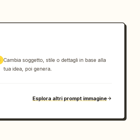
Cambia soggetto, stile o dettagli in base alla
3
tua idea, poi genera.
Esplora altri prompt immagine