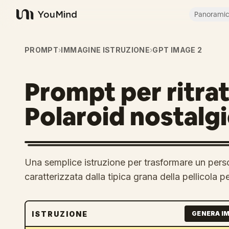
Panorami
YouMind
PROMPT
›
IMMAGINE ISTRUZIONE
›
GPT IMAGE 2
Prompt per ritratt
Polaroid nostalg
Una semplice istruzione per trasformare un perso
caratterizzata dalla tipica grana della pellicola p
ISTRUZIONE
GENERA I