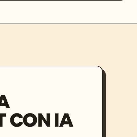
A
 CON IA