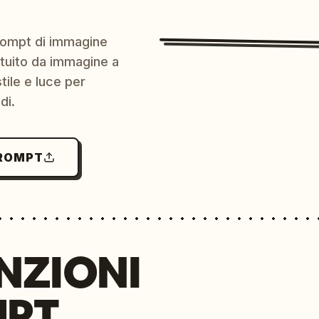
prompt di immagine
ratuito da immagine a
ile e luce per
di.
PROMPT
NZIONI
MPT