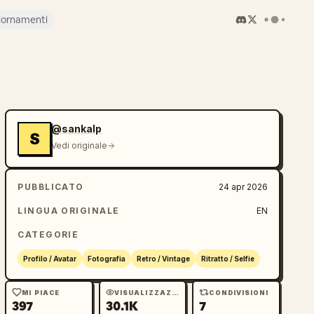
iornamenti
@sankalp
S
Vedi originale
PUBBLICATO
24 apr 2026
LINGUA ORIGINALE
EN
CATEGORIE
Profilo / Avatar
Fotografia
Retro / Vintage
Ritratto / Selfie
MI PIACE
VISUALIZZAZIONI
CONDIVISIONI
397
30.1K
7