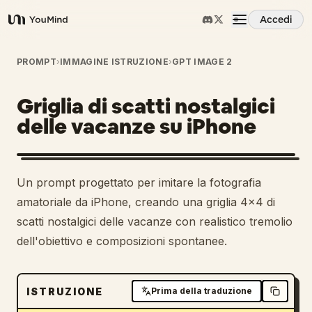
Accedi
YouMind
Panoramica
PROMPT
›
IMMAGINE ISTRUZIONE
›
GPT IMAGE 2
Griglia di scatti nostalgici
Casi d'uso
delle vacanze su iPhone
Abilità
Un prompt progettato per imitare la fotografia
Prompt
amatoriale da iPhone, creando una griglia 4x4 di
scatti nostalgici delle vacanze con realistico tremolio
dell'obiettivo e composizioni spontanee.
Prezzi
Scarica
ISTRUZIONE
Prima della traduzione