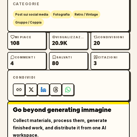
CATEGORIE
Post sui social media
Fotografia
Retro / Vintage
Gruppo / Coppia
MI PIACE
VISUALIZZAZIONI
CONDIVISIONI
108
20.9K
20
COMMENTI
SALVATI
CITAZIONI
4
80
3
CONDIVIDI
Go beyond generating immagine
Collect materials, process them, generate
finished work, and distribute it from one AI
workspace.