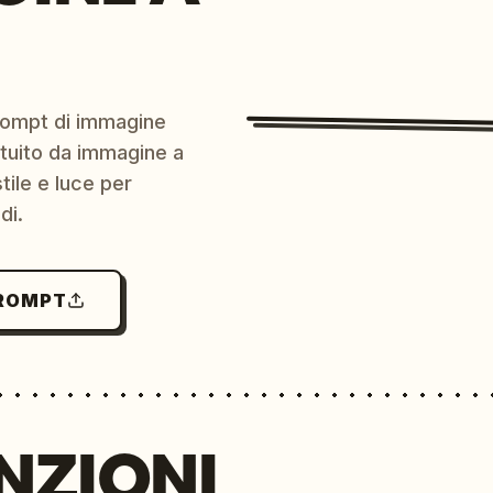
prompt di immagine
ratuito da immagine a
ile e luce per
di.
PROMPT
NZIONI