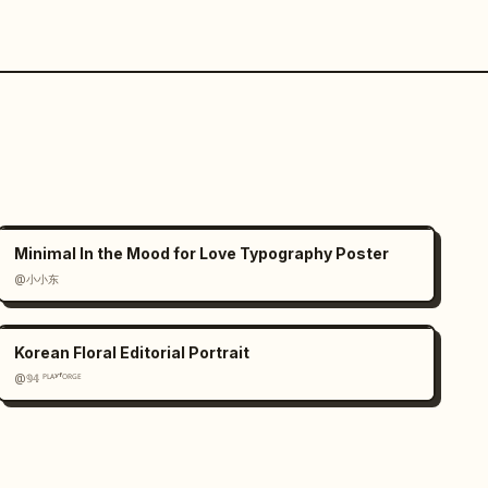
Minimal In the Mood for Love Typography Poster
@小小东
Korean Floral Editorial Portrait
@𝟡𝟜 ᴾᴸᴬʸᶠᴼᴿᴳᴱ