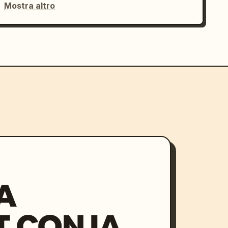
Mostra altro
A
 CON IA