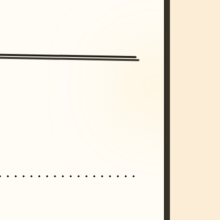
/imagine prompt: cinematic, cyberpunk s
unset, neon colors, 8k --v 6.0