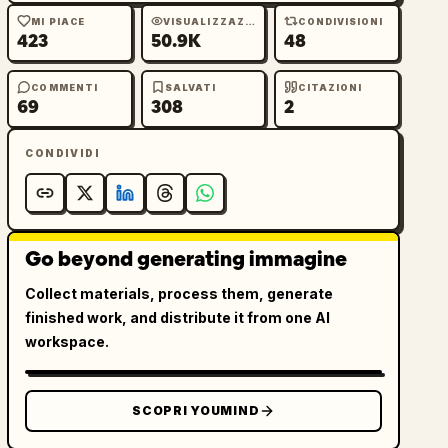
MI PIACE
VISUALIZZAZIONI
CONDIVISIONI
423
50.9K
48
COMMENTI
SALVATI
CITAZIONI
69
308
2
CONDIVIDI
Go beyond generating immagine
Collect materials, process them, generate
finished work, and distribute it from one AI
workspace.
SCOPRI YOUMIND