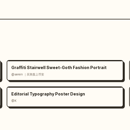
Graffiti Stairwell Sweet-Goth Fashion Portrait
@serein ｜买美股上币安
Editorial Typography Poster Design
@K