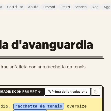
ca
Casi d'uso
Abilità
Prompt
Prezzi
Scarica
Blog
Agg
da d'avanguardia
trae un'atleta con una racchetta da tennis
MMAGINE CON PROMPT
Prima della traduzione
rdia, 
racchetta da tennis
 oversize 