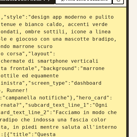
,"style":"design app moderno e pulito 
tenue e bianco caldo, accenti verde 
ondati, ombre sottili, icone a linea 
le e giocoso con una mascotte bradipo, 
ndo marrone scuro 
to corsa","layout":
chermate di smartphone verticali 
ta frontale","background":"marrone 
ottile ed equamente 
inistra","screen_type":"dashboard 
, Runner! 
:"campanella notifiche"},"hero_card":
rnata?","subcard_text_line_1":"Ogni 
ard_text_line_2":"Facciamo in modo che 
radipo che indossa una fascia color 
ta, in piedi mentre saluta all'interno 
:[{"title":"Questa 