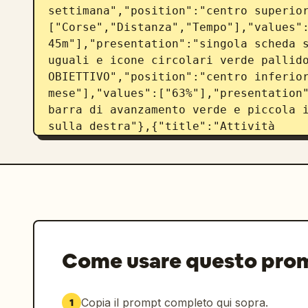
settimana","position":"centro superio
["Corse","Distanza","Tempo"],"values":
45m"],"presentation":"singola scheda s
uguali e icone circolari verde pallido
OBIETTIVO","position":"centro inferior
mese"],"values":["63%"],"presentation"
barra di avanzamento verde e piccola i
sulla destra"},{"title":"Attività 
recente","position":"inferiore","count
recente"],"presentation":"bordo superi
visibile, ritagliata dalla navigazion
{"count":4,"labels":["Home","Corsa","
{"position":"centro","screen_type":"r
{"left_icon":"freccia indietro","cente
l'hai fatta. È ora di festeggiare. 
Come usare questo pro
🎉","right_icon":"condividi"},"hero_il
fascia, completo sportivo color menta 
braccia alzate in segno di festa","st
Copia il prompt completo qui sopra.
1
["DISTANZA","TEMPO","PASSO"],"values":