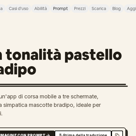
ca
Casi d'uso
Abilità
Prompt
Prezzi
Scarica
Blog
Agg
n tonalità pastello
adipo
un'app di corsa mobile a tre schermate,
na simpatica mascotte bradipo, ideale per
i.
MMAGINE CON PROMPT
Prima della traduzione