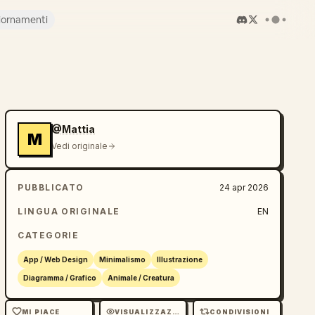
iornamenti
@Mattia
M
Vedi originale
PUBBLICATO
24 apr 2026
LINGUA ORIGINALE
EN
CATEGORIE
App / Web Design
Minimalismo
Illustrazione
Diagramma / Grafico
Animale / Creatura
MI PIACE
VISUALIZZAZIONI
CONDIVISIONI