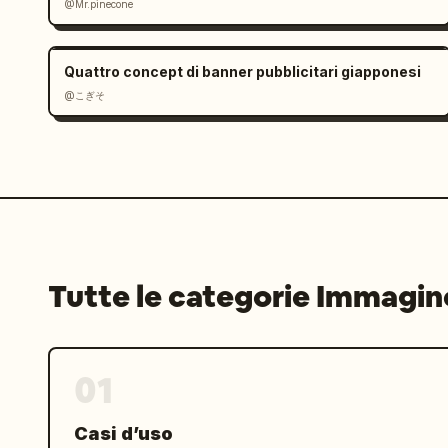
@Mr.pinecone
{"count":4,"labels":
["Home","Corsa","Progresso","Profilo"
Quattro concept di banner pubblicitari giapponesi
@こぎそ
Tutte le categorie Immagin
01
Casi d’uso