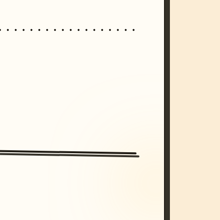
/imagine prompt: cinematic, cyberpunk s
unset, neon colors, 8k --v 6.0