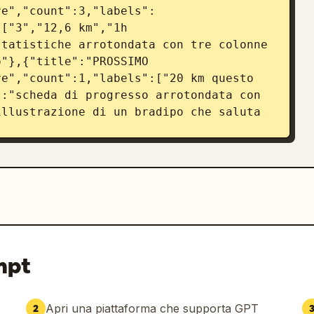
re","count":3,"labels":
["3","12,6 km","1h 
tatistiche arrotondata con tre colonne 
"},{"title":"PROSSIMO 
e","count":1,"labels":["20 km questo 
:"scheda di progresso arrotondata con 
llustrazione di un bradipo che saluta 
":1,"labels":["Attività 
ore di un'altra scheda arrotondata 
e inferiore"}],"bottom_nav":
Progresso","Profilo"],"active":"Home"}},
iepilogo corsa","header":
r_text":"Ottimo lavoro!","subtext":"Ce 
mpt
lustration":"simpatico bradipo con 
e una medaglia d'oro, entrambe le 
ats_row":{"count":3,"labels":
Apri una piattaforma che supporta GPT
2
["5,00 