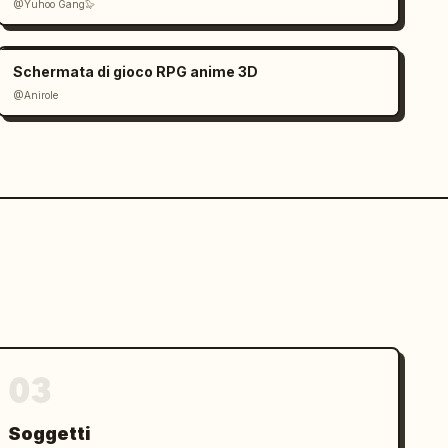
@Yuhoo Gang🦭
Schermata di gioco RPG anime 3D
@Anirole
03
Soggetti