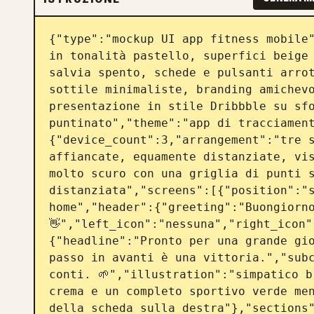
{"type":"mockup UI app fitness mobile"
in tonalità pastello, superfici beige 
salvia spento, schede e pulsanti arrot
sottile minimaliste, branding amichevo
presentazione in stile Dribbble su sfo
puntinato","theme":"app di tracciamen
{"device_count":3,"arrangement":"tre s
affiancate, equamente distanziate, vis
molto scuro con una griglia di punti s
distanziata","screens":[{"position":"s
home","header":{"greeting":"Buongiorno
👋","left_icon":"nessuna","right_icon"
{"headline":"Pronto per una grande gio
passo in avanti è una vittoria.","subc
conti. 🌱","illustration":"simpatico b
crema e un completo sportivo verde men
della scheda sulla destra"},"sections"