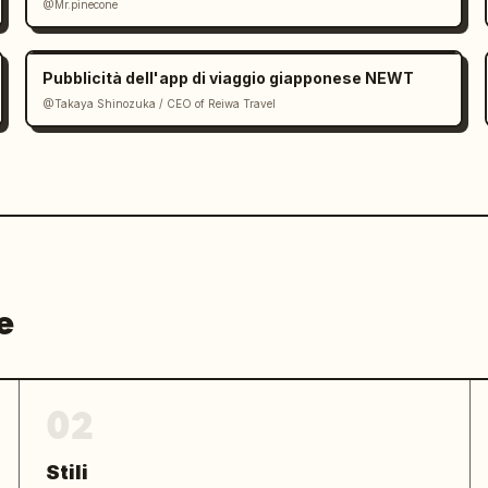
@Mr.pinecone
],"active":"Corsa"}}]}}
Pubblicità dell'app di viaggio giapponese NEWT
@Takaya Shinozuka / CEO of Reiwa Travel
e
02
Stili