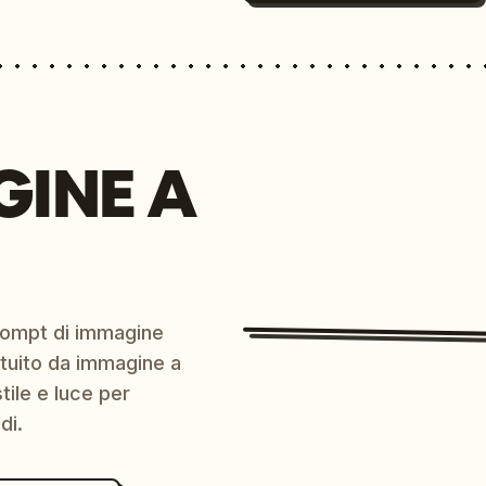
GINE A
prompt di immagine
ratuito da immagine a
ile e luce per
di.