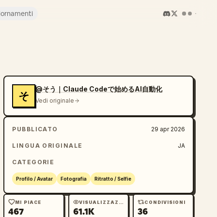
iornamenti
@そう｜Claude Codeで始めるAI自動化
そ
Vedi originale
PUBBLICATO
29 apr 2026
LINGUA ORIGINALE
JA
CATEGORIE
Profilo / Avatar
Fotografia
Ritratto / Selfie
MI PIACE
VISUALIZZAZIONI
CONDIVISIONI
467
61.1K
36