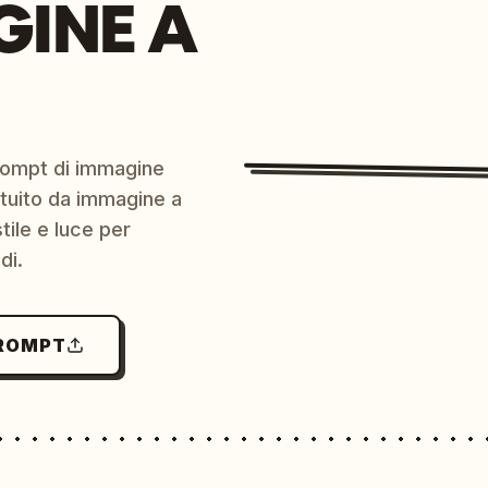
GINE A
prompt di immagine
ratuito da immagine a
ile e luce per
di.
PROMPT