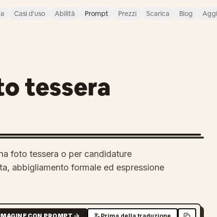
ca
Casi d'uso
Abilità
Prompt
Prezzi
Scarica
Blog
Agg
to tessera
na foto tessera o per candidature
lita, abbigliamento formale ed espressione
MMAGINE CON PROMPT
Prima della traduzione