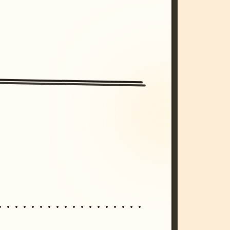
/imagine prompt: cinematic, cyberpunk s
unset, neon colors, 8k --v 6.0