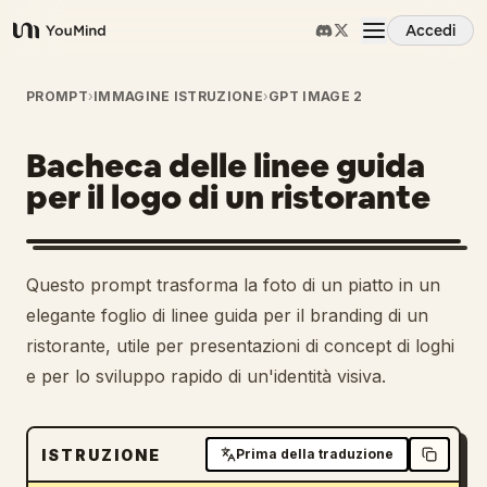
Accedi
YouMind
Panoramica
PROMPT
›
IMMAGINE ISTRUZIONE
›
GPT IMAGE 2
Bacheca delle linee guida
Casi d'uso
per il logo di un ristorante
Abilità
1
Questo prompt trasforma la foto di un piatto in un
Prompt
elegante foglio di linee guida per il branding di un
ristorante, utile per presentazioni di concept di loghi
e per lo sviluppo rapido di un'identità visiva.
Prezzi
Scarica
ISTRUZIONE
Prima della traduzione