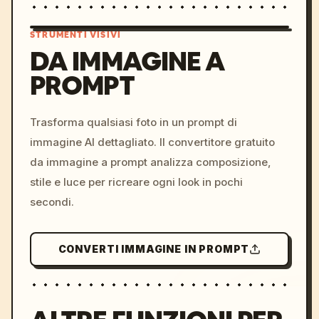
STRUMENTI VISIVI
DA IMMAGINE A
PROMPT
/imagine prompt: cinemati
c, cyberpunk sunset, neon
colors, 8k --v 6.0
Trasforma qualsiasi foto in un prompt di
immagine AI dettagliato. Il convertitore gratuito
da immagine a prompt analizza composizione,
stile e luce per ricreare ogni look in pochi
secondi.
CONVERTI IMMAGINE IN PROMPT