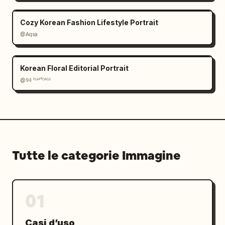
Cozy Korean Fashion Lifestyle Portrait
@Aqsa
Korean Floral Editorial Portrait
@𝟡𝟜 ᴾᴸᴬʸᶠᴼᴿᴳᴱ
Tutte le categorie Immagine
01
Casi d’uso