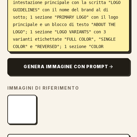
intestazione principale con la scritta "LOGO 
GUIDELINES" con il nome del brand al di 
sotto; 1 sezione "PRIMARY LOGO" con il logo 
principale e un blocco di testo "ABOUT THE 
LOGO"; 1 sezione "LOGO VARIANTS" con 3 
varianti etichettate "FULL COLOR", "SINGLE 
COLOR" e "REVERSED"; 1 sezione "COLOR 
VARIATIONS" con 4 riquadri etichettati 
"YELLOW BACKGROUND", "NAVY BACKGROUND", "PINK 
GENERA IMMAGINE CON PROMPT
BACKGROUND" e "NAVY ON CREAM"; 1 sezione 
"MINIMUM SIZE" che mostra il logo con una 
guida alla larghezza e il testo "1.25 in / 
IMMAGINI DI RIFERIMENTO
120 px MINIMUM WIDTH"; 1 sezione "CLEAR 
SPACE" con un diagramma di spaziatura basato 
sull'altezza della lettera C; 1 sezione 
"INCORRECT USAGE" con 4 esempi errati 
etichettati "Don't change the colors", "Don't 
stretch or distort", "Don't rotate the logo" 
e "Don't add effects or shadows"; 1 sezione 