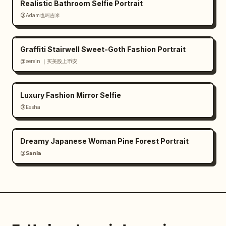
Realistic Bathroom Selfie Portrait
@Adam也叫吉米
Graffiti Stairwell Sweet-Goth Fashion Portrait
@serein ｜买美股上币安
Luxury Fashion Mirror Selfie
@Eesha
Dreamy Japanese Woman Pine Forest Portrait
@𝗦𝗮𝗻𝗶𝗮