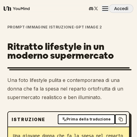
Accedi
YouMind
Panoramica
PROMPT
›
IMMAGINE ISTRUZIONE
›
GPT IMAGE 2
Ritratto lifestyle in un
Casi d'uso
moderno supermercato
Abilità
Una foto lifestyle pulita e contemporanea di una
Prompt
donna che fa la spesa nel reparto ortofrutta di un
supermercato realistico e ben illuminato.
Prezzi
ISTRUZIONE
Prima della traduzione
Scarica
Una giovane donna che fa la spesa nel reparto 