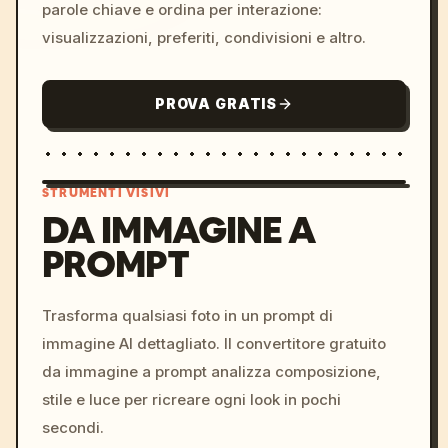
parole chiave e ordina per interazione:
visualizzazioni, preferiti, condivisioni e altro.
PROVA GRATIS
STRUMENTI VISIVI
DA IMMAGINE A
PROMPT
/imagine prompt: cinemati
c, cyberpunk sunset, neon
colors, 8k --v 6.0
Trasforma qualsiasi foto in un prompt di
immagine AI dettagliato. Il convertitore gratuito
da immagine a prompt analizza composizione,
stile e luce per ricreare ogni look in pochi
secondi.