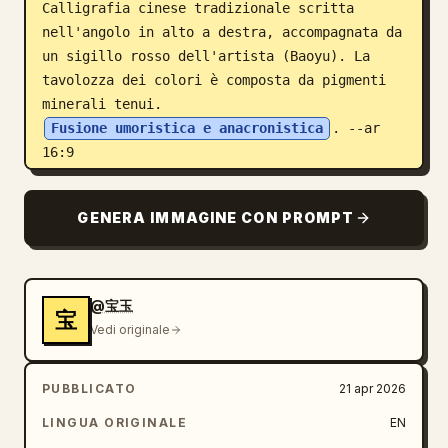
Calligrafia cinese tradizionale scritta 
nell'angolo in alto a destra, accompagnata da 
un sigillo rosso dell'artista (Baoyu). La 
tavolozza dei colori è composta da pigmenti 
minerali tenui. 
Fusione umoristica e anacronistica
. --ar 
16:9
GENERA IMMAGINE CON PROMPT
@宝玉
宝
Vedi originale
PUBBLICATO
21 apr 2026
LINGUA ORIGINALE
EN