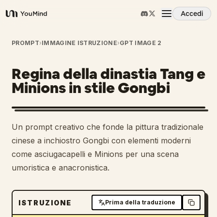
Accedi
YouMind
Panoramica
PROMPT
›
IMMAGINE ISTRUZIONE
›
GPT IMAGE 2
Regina della dinastia Tang e
Casi d'uso
Minions in stile Gongbi
Abilità
Un prompt creativo che fonde la pittura tradizionale
Prompt
cinese a inchiostro Gongbi con elementi moderni
come asciugacapelli e Minions per una scena
umoristica e anacronistica.
Prezzi
Scarica
ISTRUZIONE
Prima della traduzione