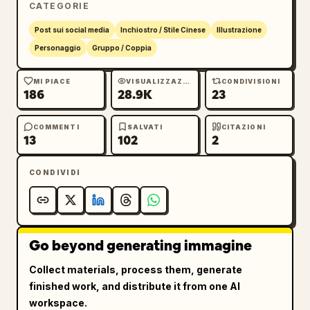
CATEGORIE
Post sui social media
Inchiostro / Stile Cinese
Illustrazione
Personaggio
Gruppo / Coppia
MI PIACE
VISUALIZZAZIONI
CONDIVISIONI
186
28.9K
23
COMMENTI
SALVATI
CITAZIONI
13
102
2
CONDIVIDI
Go beyond generating immagine
Collect materials, process them, generate
finished work, and distribute it from one AI
workspace.