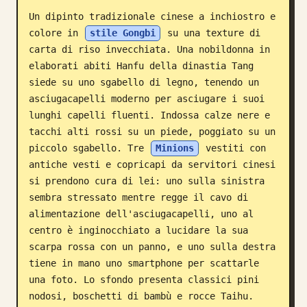
Un dipinto tradizionale cinese a inchiostro e 
Blog
colore in 
stile Gongbi
 su una texture di 
carta di riso invecchiata. Una nobildonna in 
Aggiornamenti
elaborati abiti Hanfu della dinastia Tang 
siede su uno sgabello di legno, tenendo un 
asciugacapelli moderno per asciugare i suoi 
lunghi capelli fluenti. Indossa calze nere e 
tacchi alti rossi su un piede, poggiato su un 
piccolo sgabello. Tre 
Minions
 vestiti con 
antiche vesti e copricapi da servitori cinesi 
si prendono cura di lei: uno sulla sinistra 
sembra stressato mentre regge il cavo di 
alimentazione dell'asciugacapelli, uno al 
centro è inginocchiato a lucidare la sua 
scarpa rossa con un panno, e uno sulla destra 
tiene in mano uno smartphone per scattarle 
una foto. Lo sfondo presenta classici pini 
nodosi, boschetti di bambù e rocce Taihu. 