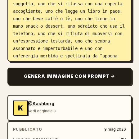
soggetto, uno che si rilassa con una coperta 
accogliente, uno che legge un libro in pace, 
uno che beve caffè o tè, uno che tiene in 
mano snack o dessert, uno sdraiato che usa il 
telefono, uno che si rifiuta di muoversi con 
un'espressione testarda, uno che sembra 
assonnato e imperturbabile e uno con 
un'energia morbida e spettinata da “appena 
sveglio”. Aggiungi giocosi scarabocchi 
disegnati a mano che interagiscono 
GENERA IMMAGINE CON PROMPT
direttamente con il soggetto e i personaggi 
chibi: contorni delle pose, schizzi di 
cuscini comodi, vapore dalle bevande, piccoli 
fiori, dettagli scintillanti e accenti di 
@Kashberg
K
movimento calmi per migliorare la narrazione. 
Vedi originale
Usa una composizione estetica pulita, 
contorni bianchi in stile adesivo, tonalità 
PUBBLICATO
9 mag 2026
pastello come verde salvia, crema, beige, 
rosa polvere e caldi toni della terra, un 