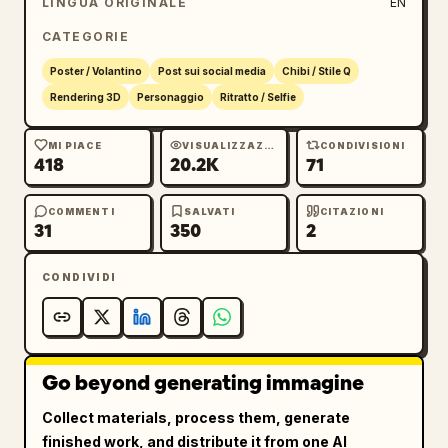
LINGUA ORIGINALE
EN
look chibi 3D lucido ad alto dettaglio, un 
CATEGORIE
design carino di ispirazione coreana, con 
un'atmosfera da poster naturale e grezza in 
Poster / Volantino
Post sui social media
Chibi / Stile Q
un formato verticale 9:16, e l'identità del 
Rendering 3D
Personaggio
Ritratto / Selfie
Toro chiaramente integrata nel concetto 
generale.
MI PIACE
VISUALIZZAZIONI
CONDIVISIONI
418
20.2K
71
COMMENTI
SALVATI
CITAZIONI
31
350
2
CONDIVIDI
Go beyond generating immagine
Collect materials, process them, generate
finished work, and distribute it from one AI