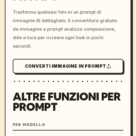
c, cyberpunk sunset, neon
colors, 8k --v 6.0
Trasforma qualsiasi foto in un prompt di
immagine AI dettagliato. Il convertitore gratuito
da immagine a prompt analizza composizione,
stile e luce per ricreare ogni look in pochi
secondi.
CONVERTI IMMAGINE IN PROMPT
ALTRE FUNZIONI PER
PROMPT
PER MODELLO