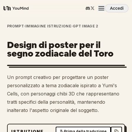
Accedi
YouMind
Panoramica
PROMPT
›
IMMAGINE ISTRUZIONE
›
GPT IMAGE 2
Design di poster per il
Casi d'uso
segno zodiacale del Toro
Abilità
Un prompt creativo per progettare un poster
Prompt
personalizzato a tema zodiacale ispirato a Yumi's
Cells, con personaggi chibi 3D che rappresentano
tratti specifici della personalità, mantenendo
Prezzi
inalterato l'aspetto originale del soggetto.
Scarica
ISTRUZIONE
Prima della traduzione