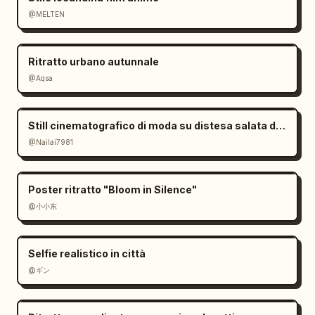
@MELTEN
Ritratto urbano autunnale
@Aqsa
Still cinematografico di moda su distesa salata dall'atmosfera malinconica
@Nailai7981
Poster ritratto "Bloom in Silence"
@小小东
Selfie realistico in città
@ギン