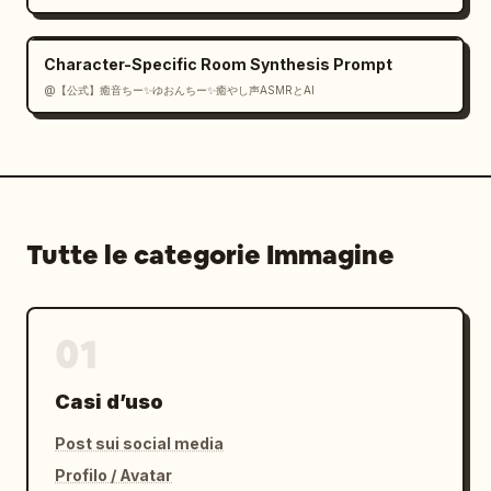
Character-Specific Room Synthesis Prompt
@【公式】癒音ちー✨ゆおんちー✨癒やし声ASMRとAI
Tutte le categorie Immagine
01
Casi d’uso
Post sui social media
Profilo / Avatar