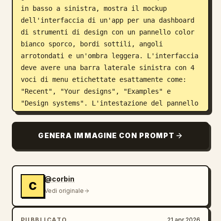
in basso a sinistra, mostra il mockup 
dell'interfaccia di un'app per una dashboard 
di strumenti di design con un pannello color 
bianco sporco, bordi sottili, angoli 
arrotondati e un'ombra leggera. L'interfaccia 
deve avere una barra laterale sinistra con 4 
voci di menu etichettate esattamente come: 
"Recent", "Your designs", "Examples" e 
"Design systems". L'intestazione del pannello 
principale deve riportare "Recent" e 
contenere 3 schede di progetto disposte in 
GENERA IMMAGINE CON PROMPT
una griglia, etichettate esattamente come: 
"Thumio Design System", "Thumio Startup" e 
"Design System". Nella metà destra, mostra un 
giovane adulto fotorealistico, ritagliato dal 
@corbin
C
petto in su, che indossa un dolcevita bianco, 
Vedi originale
con capelli castano chiaro spettinati e una 
leggera barba, posizionato vicino alla 
PUBBLICATO
21 apr 2026