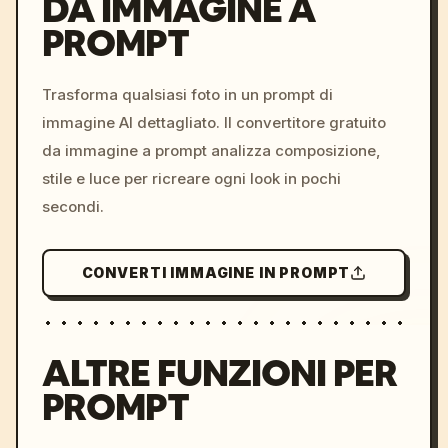
DA IMMAGINE A
PROMPT
/imagine prompt: cinemati
c, cyberpunk sunset, neon
colors, 8k --v 6.0
Trasforma qualsiasi foto in un prompt di
immagine AI dettagliato. Il convertitore gratuito
da immagine a prompt analizza composizione,
stile e luce per ricreare ogni look in pochi
secondi.
CONVERTI IMMAGINE IN PROMPT
ALTRE FUNZIONI PER
PROMPT