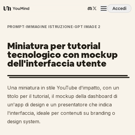
Accedi
YouMind
Panoramica
PROMPT
›
IMMAGINE ISTRUZIONE
›
GPT IMAGE 2
Miniatura per tutorial
Casi d'uso
tecnologico con mockup
dell'interfaccia utente
Abilità
Prompt
Una miniatura in stile YouTube d'impatto, con un
titolo per il tutorial, il mockup della dashboard di
Prezzi
un'app di design e un presentatore che indica
l'interfaccia, ideale per contenuti su branding o
design system.
Scarica