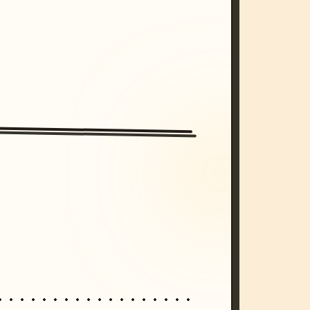
/imagine prompt: cinematic, cyberpunk s
unset, neon colors, 8k --v 6.0