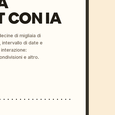
A
 CON IA
ecine di migliaia di
 intervallo di date e
 interazione:
ondivisioni e altro.