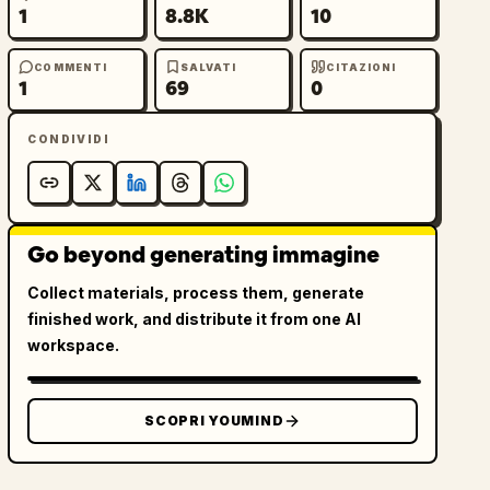
1
8.8K
10
COMMENTI
SALVATI
CITAZIONI
1
69
0
CONDIVIDI
Go beyond generating immagine
Collect materials, process them, generate
finished work, and distribute it from one AI
workspace.
SCOPRI YOUMIND