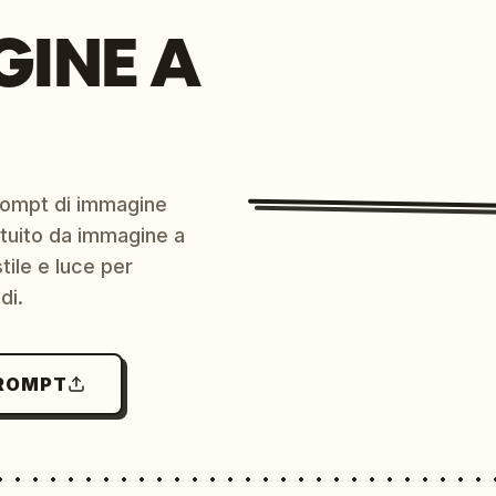
GINE A
prompt di immagine
ratuito da immagine a
ile e luce per
di.
PROMPT