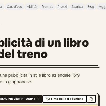
ca
Casi d'uso
Abilità
Prompt
Prezzi
Scarica
Blog
Agg
O
icità di un libro
 del treno
a pubblicità in stile libro aziendale 16:9
to in giapponese.
MMAGINE CON PROMPT
Prima della traduzione