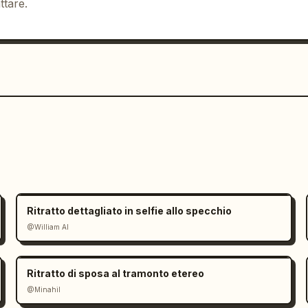
ttare.
Ritratto dettagliato in selfie allo specchio
@William AI
Ritratto di sposa al tramonto etereo
@Minahil