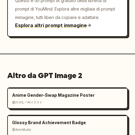
Questo è un prompt IA gratuito della libreria di
prompt di YouMind. Esplora altre migliaia di prompt
immagine, tutti liberi da copiare e adattare.
Esplora altri prompt immagine
Altro da GPT Image 2
Anime Gender-Swap Magazine Poster
@のぞむ＊AIイラスト
Glossy Brand Achievement Badge
@AmirMušić