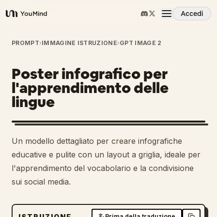
Accedi
YouMind
Panoramica
PROMPT
›
IMMAGINE ISTRUZIONE
›
GPT IMAGE 2
Poster infografico per
Casi d'uso
l'apprendimento delle
lingue
Abilità
Prompt
Un modello dettagliato per creare infografiche
educative e pulite con un layout a griglia, ideale per
Prezzi
l'apprendimento del vocabolario e la condivisione
sui social media.
Scarica
ISTRUZIONE
Prima della traduzione