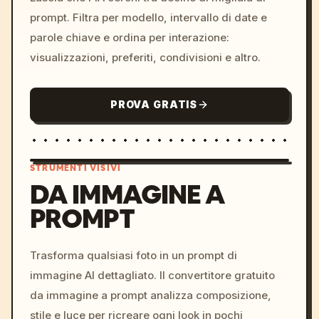
prompt. Filtra per modello, intervallo di date e
parole chiave e ordina per interazione:
visualizzazioni, preferiti, condivisioni e altro.
PROVA GRATIS
STRUMENTI VISIVI
DA IMMAGINE A
PROMPT
/imagine prompt: cinemati
c, cyberpunk sunset, neon
colors, 8k --v 6.0
Trasforma qualsiasi foto in un prompt di
immagine AI dettagliato. Il convertitore gratuito
da immagine a prompt analizza composizione,
stile e luce per ricreare ogni look in pochi