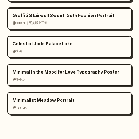
Graffiti Stairwell Sweet-Goth Fashion Portrait
@serein ｜买美股上币安
Celestial Jade Palace Lake
@李岳
Minimal In the Mood for Love Typography Poster
@小小东
Minimalist Meadow Portrait
@Taaruk