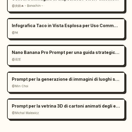
@炎鎮🔥 - ₿onochin -
Infografica Taco in Vista Esplosa per Uso Commerciale
@𝐌
Nano Banana Pro Prompt per una guida strategica di gioco
@花笠
Prompt per la generazione di immagini di luoghi storici
@Min Choi
Prompt per la vetrina 3D di cartoni animati degli edifici più alti della città
@Michal Malewicz