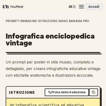
Accedi
YouMind
Panoramica
PROMPT
›
IMMAGINE ISTRUZIONE
›
NANO BANANA PRO
Infografica enciclopedica
Casi d'uso
vintage
Abilità
Un prompt per poster in stile museo, completo e
Prompt
dettagliato, per creare infografiche educative vintage
con etichette anatomiche e illustrazioni accurate.
Prezzi
ISTRUZIONE
Prima della traduzione
Scarica
Un'infografica scientifica ed educativa 