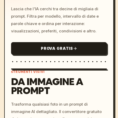
Lascia che l'IA cerchi tra decine di migliaia di
prompt. Filtra per modello, intervallo di date e
parole chiave e ordina per interazione:
visualizzazioni, preferiti, condivisioni e altro.
PROVA GRATIS
STRUMENTI VISIVI
DA IMMAGINE A
PROMPT
/imagine prompt: cinemati
c, cyberpunk sunset, neon
colors, 8k --v 6.0
Trasforma qualsiasi foto in un prompt di
immagine AI dettagliato. Il convertitore gratuito