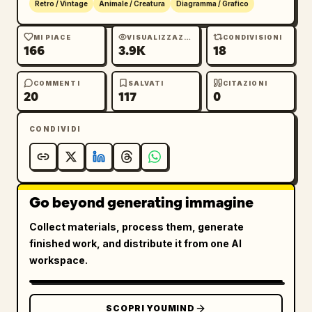
Retro / Vintage
Animale / Creatura
Diagramma / Grafico
MI PIACE
VISUALIZZAZIONI
CONDIVISIONI
166
3.9K
18
COMMENTI
SALVATI
CITAZIONI
20
117
0
CONDIVIDI
Go beyond generating immagine
Collect materials, process them, generate
finished work, and distribute it from one AI
workspace.
SCOPRI YOUMIND