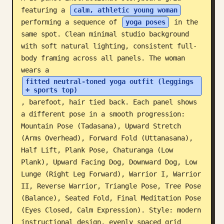
featuring a 
calm, athletic young woman
Blog
performing a sequence of 
yoga poses
 in the 
same spot. Clean minimal studio background 
Aggiornamenti
with soft natural lighting, consistent full-
body framing across all panels. The woman 
wears a 
fitted neutral-toned yoga outfit (leggings 
+ sports top)
, barefoot, hair tied back. Each panel shows 
a different pose in a smooth progression: 
Mountain Pose (Tadasana), Upward Stretch 
(Arms Overhead), Forward Fold (Uttanasana), 
Half Lift, Plank Pose, Chaturanga (Low 
Plank), Upward Facing Dog, Downward Dog, Low 
Lunge (Right Leg Forward), Warrior I, Warrior 
II, Reverse Warrior, Triangle Pose, Tree Pose 
(Balance), Seated Fold, Final Meditation Pose 
(Eyes Closed, Calm Expression). Style: modern 
instructional design, evenly spaced grid 