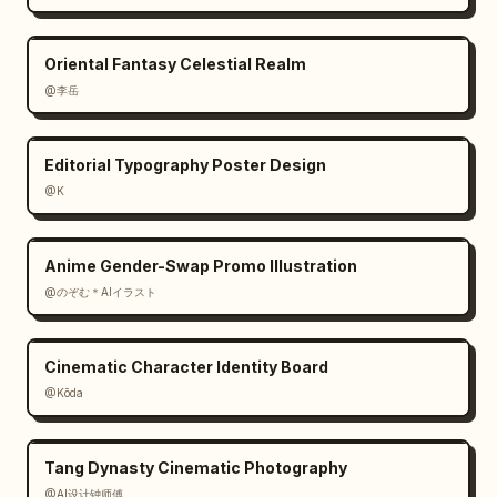
Oriental Fantasy Celestial Realm
@李岳
Editorial Typography Poster Design
@K
Anime Gender-Swap Promo Illustration
@のぞむ＊AIイラスト
Cinematic Character Identity Board
@Kōda
Tang Dynasty Cinematic Photography
@AI设计钟师傅