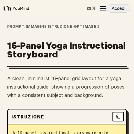
Accedi
YouMind
Panoramica
PROMPT
›
IMMAGINE ISTRUZIONE
›
GPT IMAGE 2
16-Panel Yoga Instructional
Casi d'uso
Storyboard
Abilità
A clean, minimalist 16-panel grid layout for a yoga
Prompt
instructional guide, showing a progression of poses
with a consistent subject and background.
Prezzi
ISTRUZIONE
Scarica
A 16-panel instructional storyboard grid 