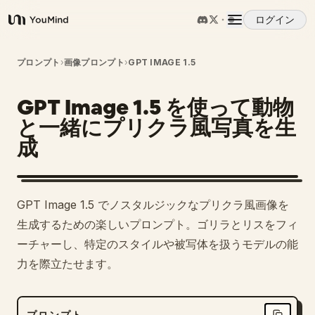
ログイン
YouMind
概要
プロンプト
›
画像プロンプト
›
GPT IMAGE 1.5
GPT Image 1.5 を使って動物
ユースケース
と一緒にプリクラ風写真を生
成
スキル
プロンプト
GPT Image 1.5 でノスタルジックなプリクラ風画像を
生成するための楽しいプロンプト。ゴリラとリスをフィ
料金
ーチャーし、特定のスタイルや被写体を扱うモデルの能
力を際立たせます。
ダウンロード
プロンプト