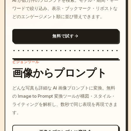
AI が数万件のプロンプトを検索。モデル・期間・キー
ワードで絞り込み、表示・ブックマーク・リポストな
どのエンゲージメント順に並び替えできます。
無料で試す
ビジョンツール
画像からプロンプト
/imagine prompt: cinemati
どんな写真も詳細な AI 画像プロンプトに変換。無料
c, cyberpunk sunset, neon
の Image to Prompt 変換ツールが構図・スタイル・
colors, 8k --v 6.0
ライティングを解析し、数秒で同じ表現を再現できま
す。