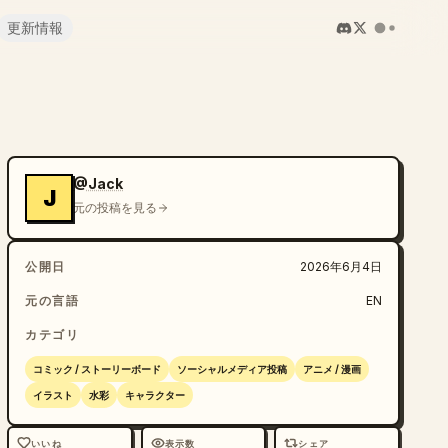
更新情報
@Jack
J
元の投稿を見る
公開日
2026年6月4日
元の言語
EN
カテゴリ
コミック / ストーリーボード
ソーシャルメディア投稿
アニメ / 漫画
イラスト
水彩
キャラクター
いいね
表示数
シェア