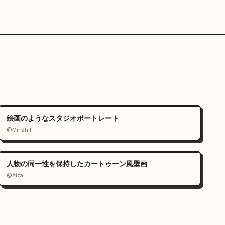
絵画のようなスタジオポートレート
@Minahil
人物の同一性を保持したカートゥーン風壁画
@Aiza