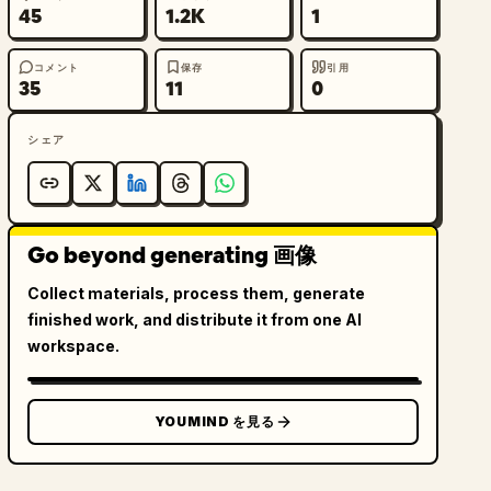
45
1.2K
1
コメント
保存
引用
35
11
0
シェア
Go beyond generating 画像
Collect materials, process them, generate
finished work, and distribute it from one AI
workspace.
YOUMIND を見る