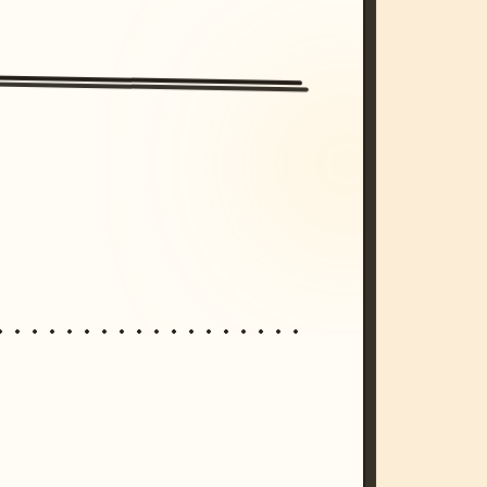
/imagine prompt: cinematic, cyberpunk s
unset, neon colors, 8k --v 6.0