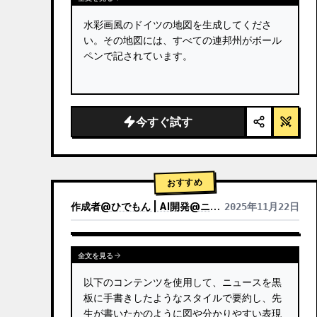
水彩画風のドイツの地図を生成してくださ
い。その地図には、すべての連邦州がボール
ペンで記されています。
今すぐ試す
おすすめ
作成者
@
ひでもん | AI開発@ニュース発信
2025年11月22日
他のモデルの結果を表示
全文を見る
以下のコンテンツを使用して、ニュースを黒
板に手書きしたようなスタイルで要約し、先
生が書いたかのように図や分かりやすい表現