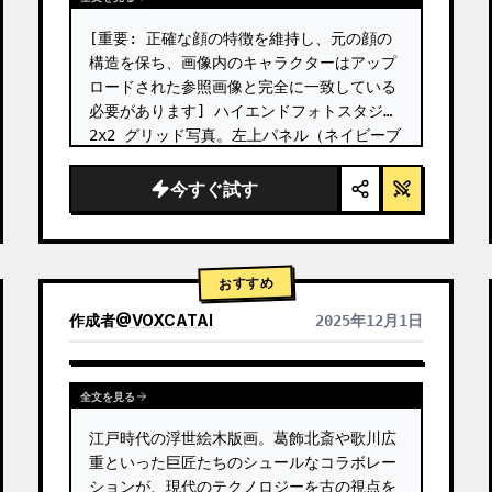
[重要: 正確な顔の特徴を維持し、元の顔の
構造を保ち、画像内のキャラクターはアップ
ロードされた参照画像と完全に一致している
必要があります] ハイエンドフォトスタジオ 
2x2 グリッド写真。左上パネル（ネイビーブ
ルーの背景）：キャラクターはネイビーブル
ーの制服風ドレスを着用し、金色のボタンで
今すぐ試す
装飾され、青いベレー帽とパールのイヤリン
グを合わせたヴィンテージカール。彼女は巨
大なパズルピース（左上のピースで「20」の
数字が書かれている）を両手で持ち上げ、フ
おすすめ
レームの中央に向かって動かしている。彼女
作成者
@
VOXCATAI
2025年12月1日
の目は中央のパズルエリアに集…
全文を見る
江戸時代の浮世絵木版画。葛飾北斎や歌川広
重といった巨匠たちのシュールなコラボレー
ションが、現代のテクノロジーを古の視点を