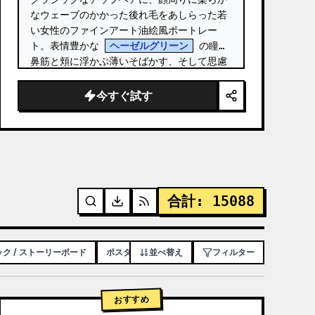
なウェーブのかかった後れ毛をあしらった若
い女性のファインアート油絵風ポートレー
ト。表情豊かな 
ヘーゼルグリーン
 の瞳、
鼻筋と頬に浮かぶ薄いそばかす、そして思慮
深い表情が特徴です。 …
今すぐ試す
合計
:
15088
ク / ストーリーボード
ポスター / チラシ
並べ替え
アプリ / WEB デザイン
フィルター
おすすめ