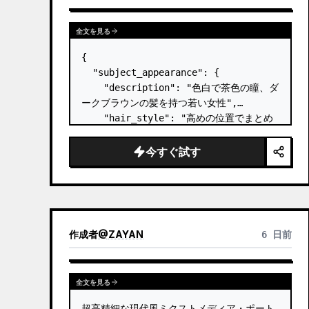
全文を見る
{

  "subject_appearance": {

    "description": "色白で茶色の瞳、ダ
ークブラウンの髪を持つ若い女性",

    "hair_style": "高めの位置でまとめ
た質感のあるトップノットのお団子ヘア、こ
めかみ周りに柔らかな後れ毛",

今すぐ試す
    "makeup": "ナチュラルでミニマルな
メイク、控えめなリップティント、丁寧に整
えられたライトピンクのネイル",

    "expression": "カメラの鏡を真っ直
ぐに見つめる、穏やかで自信に満ちた表情"

作成者
@
ZAYAN
6 日前
  },

  "p…
全文を見る
超高精細な現代風ミクストメディア・ポート