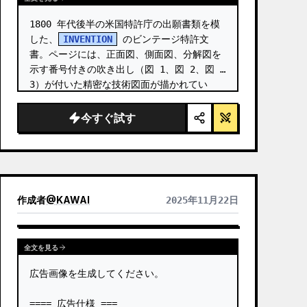
1800 年代後半の米国特許庁の出願書類を模
した、
INVENTION
 のビンテージ特許文
書。ページには、正面図、側面図、分解図を
示す番号付きの吹き出し（図 1、図 2、図 
3）が付いた精密な技術図面が描かれてい
る。 …
今すぐ試す
作成者
@
KAWAI
2025年11月22日
全文を見る
広告画像を生成してください。

==== 広告仕様 ===
