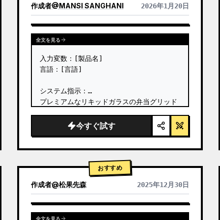
作成者
@
MANSI SANGHANI
2026年1月20日
他のモデルの結果を表示
全文を見る
入力変数：[製品名]

言語：[言語]

システム指示：

プレミアムなリキッドガラスの弁当グリッド
製品インフォグラフィックを作成してくださ
い。8つのモジュール（カード2〜8はテキス
今すぐ試す
トタイトルのみを表示）で構成されます。 …
おすすめ
作成者
@
松果先森
2025年12月30日
全文を見る