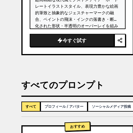
レートイラストスタイル、表現力豊かな絵画
的筆致と抽象的なジェスチャーマークの融
合、ペイントの飛沫・インクの落書き・断片
化された形状・半透明のオーバーレイを組み
合わせたレイヤーコラージュの美学、かすか
な汚れや摩耗した端を持つ質感のあるヴィン
今すぐ試す
テージペーパーの背景、具象的リアリズムと
混沌とした抽象化のダイナミックな融合、
{argument name="color accents" 
default="コーラルレッド、バーントオレン
ジ、ピーチ、クリーム、落ち着いたティール
のアクセント"…
すべてのプロンプト
すべて
プロフィール / アバター
ソーシャルメディア投稿
おすすめ