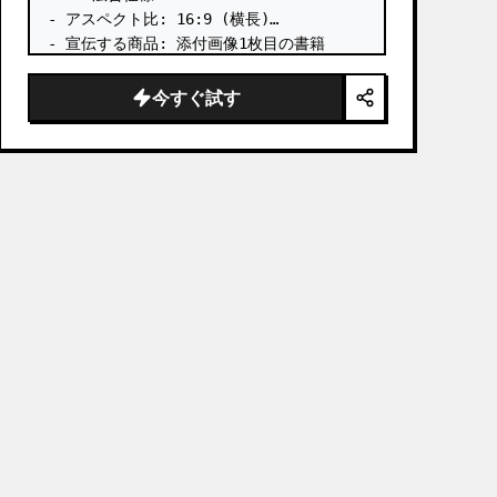
- アスペクト比: 16:9 (横長)

- 宣伝する商品: 添付画像1枚目の書籍

- メインのアイキャッチ: 添付画像1枚目の
書籍を立体的に配置

今すぐ試す
- 言語: 日本語

- テイスト: ビジネス書広告

# 含めるテキスト:

- プレヘッドコピー: 【発売約1週間で重版
決定】

書籍「
Designing from Zero with AI
」
絶賛発売中。 …