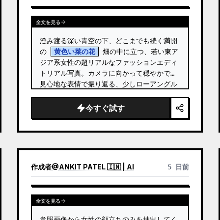
全文を見る
澄み渡る深い青空の下、どこまでも続く満開
の 
黄色い菜の花
 畑の中に立つ、若い東ア
ジア系女性の超リアルなファッションエディ
トリアル写真。カメラに向かって穏やかで夢
見心地な表情で振り返る、少しローアングル
からの 3/4 サイドプロファイル。 …
今すぐ試す
作成者
@
ANKIT PATEL 🇮🇳 | AI
5 日前
全文を見る
参照画像から女性の顔立ちのみを抽出してく