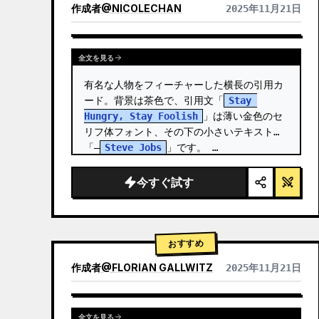
作成者
@
NICOLECHAN
2025年11月21日
他のモデルの結果を表示
全文を見る
有名な人物をフィーチャーした横長の引用カ
ード。背景は茶色で、引用文「
Stay 
Hungry, Stay Foolish
」は薄い金色のセ
リフ体フォント、その下の小さいテキストは
「—
Steve Jobs
」です。 …
今すぐ試す
おすすめ
作成者
@
FLORIAN GALLWITZ
2025年11月21日
全文を見る