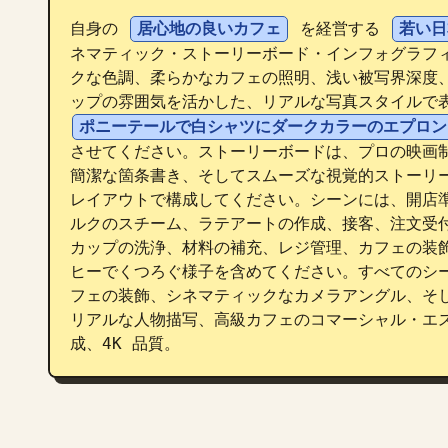
自身の 
居心地の良いカフェ
 を経営する 
若い日
ネマティック・ストーリーボード・インフォグラフ
クな色調、柔らかなカフェの照明、浅い被写界深度
ップの雰囲気を活かした、リアルな写真スタイルで
ポニーテールで白シャツにダークカラーのエプロン
させてください。ストーリーボードは、プロの映画
簡潔な箇条書き、そしてスムーズな視覚的ストーリー
レイアウトで構成してください。シーンには、開店
ルクのスチーム、ラテアートの作成、接客、注文受
カップの洗浄、材料の補充、レジ管理、カフェの装
ヒーでくつろぐ様子を含めてください。すべてのシ
フェの装飾、シネマティックなカメラアングル、そ
リアルな人物描写、高級カフェのコマーシャル・エ
成、4K 品質。