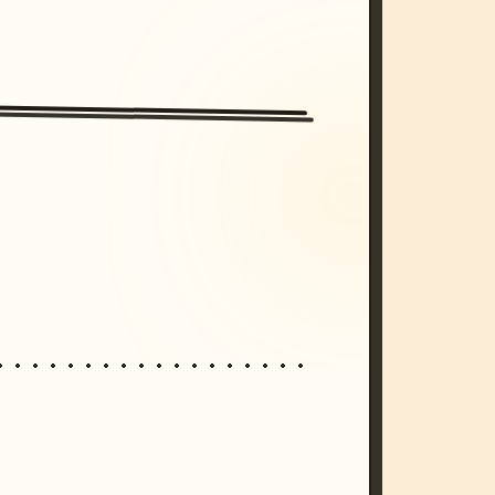
/imagine prompt: cinematic, cyberpunk s
unset, neon colors, 8k --v 6.0