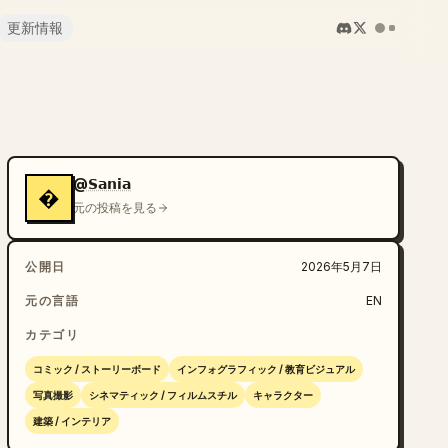
更新情報
@𝗦𝗮𝗻𝗶𝗮
�
元の投稿を見る
公開日
2026年5月7日
元の言語
EN
カテゴリ
コミック / ストーリーボード
インフォグラフィック / 教育ビジュアル
写真撮影
シネマティック / フィルムスチル
キャラクター
建築 / インテリア