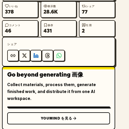
いいね
表示数
シェア
378
28.6K
77
コメント
保存
引用
46
431
2
シェア
Go beyond generating 画像
Collect materials, process them, generate
finished work, and distribute it from one AI
workspace.
YOUMIND を見る