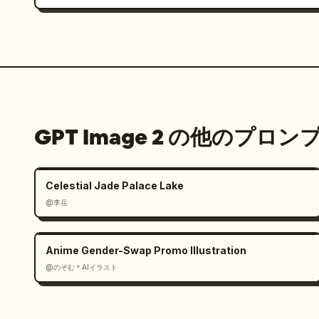
GPT Image 2 の他のプロン
Celestial Jade Palace Lake
@李岳
Anime Gender-Swap Promo Illustration
@のぞむ＊AIイラスト