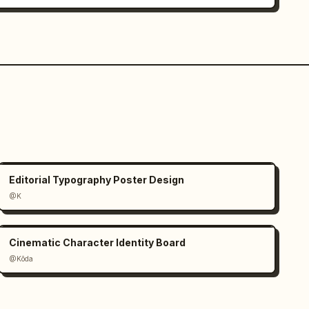
Editorial Typography Poster Design
@K
Cinematic Character Identity Board
@Kōda