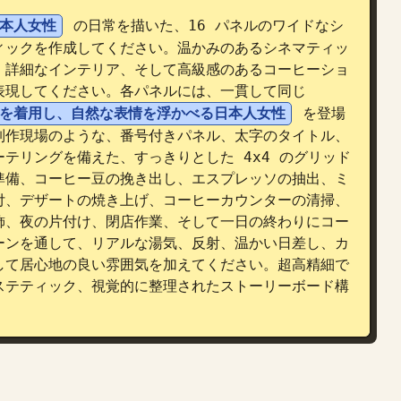
本人女性
 の日常を描いた、16 パネルのワイドなシ
ィックを作成してください。温かみのあるシネマティッ
、詳細なインテリア、そして高級感のあるコーヒーショ
表現してください。各パネルには、一貫して同じ 
を着用し、自然な表情を浮かべる日本人女性
 を登場
制作現場のような、番号付きパネル、太字のタイトル、
テリングを備えた、すっきりとした 4x4 のグリッド
準備、コーヒー豆の挽き出し、エスプレッソの抽出、ミ
付、デザートの焼き上げ、コーヒーカウンターの清掃、
飾、夜の片付け、閉店作業、そして一日の終わりにコー
ーンを通して、リアルな湯気、反射、温かい日差し、カ
して居心地の良い雰囲気を加えてください。超高精細で
ステティック、視覚的に整理されたストーリーボード構