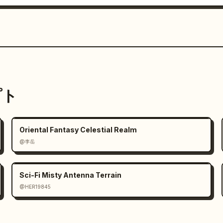
プト
Oriental Fantasy Celestial Realm
@李岳
Sci-Fi Misty Antenna Terrain
@HER19845