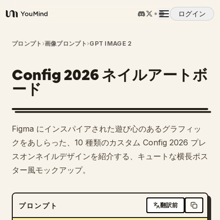
ログイン
YouMind
概要
プロンプト
›
画像プロンプト
›
GPT IMAGE 2
Config 2026 ネイルアートボ
ユースケース
ード
スキル
Figma にインスパイアされた遊び心のあるグラフィッ
プロンプト
クをあしらった、10 種類のカスタム Config 2026 プレ
スオンネイルデザインを紹介する、キュートな横長ポス
ター風モックアップ。
料金
ダウンロード
プロンプト
翻訳前