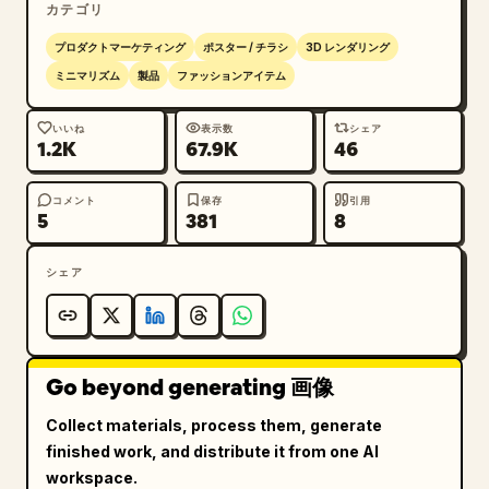
カテゴリ
リーンの小さな足がついた、キュートなパステルピンクの
ハートキャラクター。

プロダクトマーケティング
ポスター / チラシ
3D レンダリング
7. 下段 2 つ目: アイボリーのネイルの上に黒いグリッ
ミニマリズム
製品
ファッションアイテム
ド線。上部中央と下部中央に、クロームシルバーのスタッ
ズを縦に 2 つ配置。

いいね
表示数
シェア
1.2K
67.9K
46
8. 下段 3 つ目: 左上に大きな紫の花／ブロブの集合
体、右下にネオンライムグリーンのカーブしたパッチ、下
部中央付近にクロームシルバーのスタッズを 1 つ配置。

コメント
保存
引用
5
381
8
9. 下段 4 つ目: 赤オレンジ、紫、緑の 3 つの円を縦
に重ね、ネイルの中央に配置。

シェア
10. 下段 5 つ目: 上部を覆う大きな赤オレンジの有機
的なブロブ。ブロブの左上付近にクロームシルバーのスタ
ッズを 1 つ配置。

Go beyond generating 画像
ビジュアルスタイル: モダンでキュートなフラットベク
ターのネイルアートモックアップ。Figma カンファレン
Collect materials, process them, generate
スの美学を取り入れ、柔らかなクリーム色のネイル、彩度
finished work, and distribute it from one AI
の高いアクセントカラー、シンプルな幾何学図形を使用。
workspace.