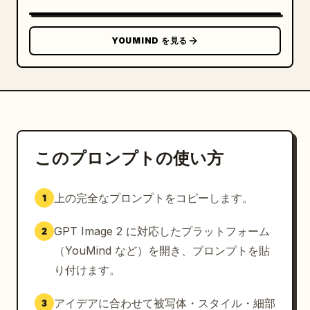
3D メタリック感を出すため、クロームスタッズのみに繊
細な影をつける。全体的に鮮明でクリーンな、ポスターの
ような仕上がりにすること。

YOUMIND を見る
制約事項: ネイルカプセルは合計で正確に 10 個、クロ
ームシルバーのスタッズも合計で正確に 10 個使用する
こと。手、指、ボトル、余分な装飾、透かし、追加のテキ
ストは一切含めないこと。
このプロンプトの使い方
上の完全なプロンプトをコピーします。
1
GPT Image 2 に対応したプラットフォーム
2
（YouMind など）を開き、プロンプトを貼
り付けます。
アイデアに合わせて被写体・スタイル・細部
3