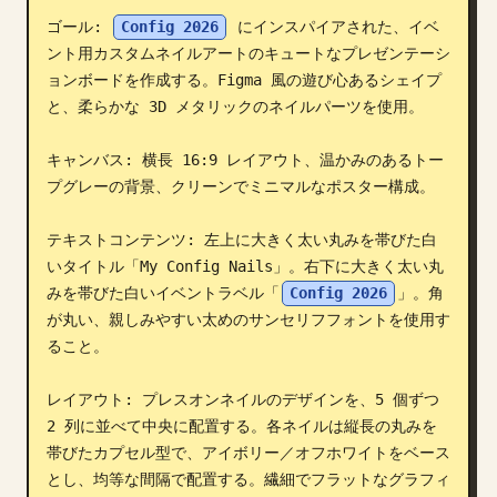
ゴール: 
Config 2026
 にインスパイアされた、イベ
ブログ
ント用カスタムネイルアートのキュートなプレゼンテーシ
ョンボードを作成する。Figma 風の遊び心あるシェイプ
更新情報
と、柔らかな 3D メタリックのネイルパーツを使用。

キャンバス: 横長 16:9 レイアウト、温かみのあるトー
プグレーの背景、クリーンでミニマルなポスター構成。

テキストコンテンツ: 左上に大きく太い丸みを帯びた白
いタイトル「My Config Nails」。右下に大きく太い丸
みを帯びた白いイベントラベル「
Config 2026
」。角
が丸い、親しみやすい太めのサンセリフフォントを使用す
ること。

レイアウト: プレスオンネイルのデザインを、5 個ずつ 
2 列に並べて中央に配置する。各ネイルは縦長の丸みを
帯びたカプセル型で、アイボリー／オフホワイトをベース
とし、均等な間隔で配置する。繊細でフラットなグラフィ