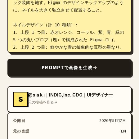
ック装飾を施す。Figma のデザインモックアップのよう
に、ネイルを大きく独立させて配置すること。

ネイルデザイン（計 10 種類）:

1. 上段 1 つ目: 赤オレンジ、コーラル、紫、青、緑の 
5 つの丸いブロブ（塊）で構成された Figma ロゴ。

2. 上段 2 つ目: 鮮やかな青の抽象的な豆型の重なり。
左上付近と下部付近に、クロームシルバーの球体スタッズ
を 1 つずつ配置。

PROMPTで画像を生成
3. 上段 3 つ目: 赤い縦長の丸みを帯びた長方形のラベ
ルに白い文字で「saki」。右上に小さな赤い紙飛行機ま
たはカーソルの三角形を配置。

4. 上段 4 つ目: 中央に太い黒の波打つ縦線。右上付近
@s a k i｜INDIG,Inc. CDO｜UIデザイナー
S
と左下付近に、クロームシルバーの球体スタッズを 1 つ
元の投稿を見る
ずつ配置。

5. 上段 5 つ目: 左上から広がるネオンライムグリーン
公開日
2026年5月17日
のカーブしたコーナーシェイプ。右側に紫の円、下部中央
付近にクロームシルバーのスタッズを 1 つ配置。

元の言語
EN
6. 下段 1 つ目: 黒い楕円形の目、笑顔の口、ミントグ