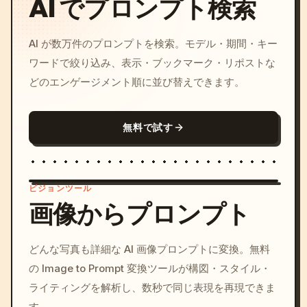
AI でプロンプト検索
AI が数万件のプロンプトを検索。モデル・期間・キー
ワードで絞り込み、表示・ブックマーク・リポストな
どのエンゲージメント順に並び替えできます。
無料で試す
ビジョンツール
画像からプロンプト
/imagine prompt: cinemati
どんな写真も詳細な AI 画像プロンプトに変換。無料
c, cyberpunk sunset, neon
の Image to Prompt 変換ツールが構図・スタイル・
colors, 8k --v 6.0
ライティングを解析し、数秒で同じ表現を再現できま
す。