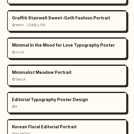
Graffiti Stairwell Sweet-Goth Fashion Portrait
@serein ｜买美股上币安
Minimal In the Mood for Love Typography Poster
@小小东
Minimalist Meadow Portrait
@Taaruk
Editorial Typography Poster Design
@K
Korean Floral Editorial Portrait
@𝟡𝟜 ᴾᴸᴬʸᶠᴼᴿᴳᴱ