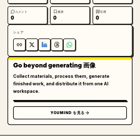
コメント
保存
引用
0
0
0
シェア
Go beyond generating 画像
Collect materials, process them, generate
finished work, and distribute it from one AI
workspace.
YOUMIND を見る