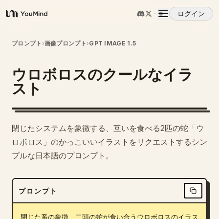
ログイン
YouMind
概要
プロンプト
›
画像プロンプト
›
GPT IMAGE 1.5
ウロボロスのクールなイラ
ユースケース
スト
スキル
閉じたシステムを象徴する、互いを食べる2匹の蛇「ウ
プロンプト
ロボロス」のかっこいいイラストをリクエストするシン
プルな日本語のプロンプト。
料金
プロンプト
ダウンロード
閉じた系の象徴、二頭の蛇が食い合うウロボロスのイラス