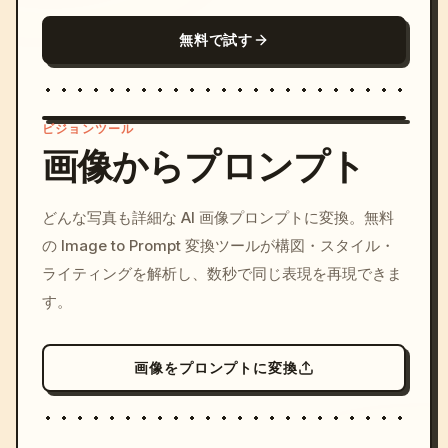
無料で試す
ビジョンツール
画像からプロンプト
/imagine prompt: cinemati
どんな写真も詳細な AI 画像プロンプトに変換。無料
c, cyberpunk sunset, neon
の Image to Prompt 変換ツールが構図・スタイル・
colors, 8k --v 6.0
ライティングを解析し、数秒で同じ表現を再現できま
す。
画像をプロンプトに変換