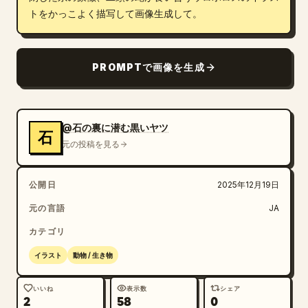
トをかっこよく描写して画像生成して。
ブログ
更新情報
PROMPTで画像を生成
@石の裏に潜む黒いヤツ
石
元の投稿を見る
公開日
2025年12月19日
元の言語
JA
カテゴリ
イラスト
動物 / 生き物
いいね
表示数
シェア
2
58
0