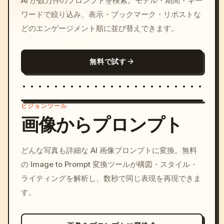
AI が数万件のプロンプトを検索。モデル・期間・キー
ワードで絞り込み、表示・ブックマーク・リポストな
どのエンゲージメント順に並び替えできます。
無料で試す
ビジョンツール
画像からプロンプト
/imagine prompt: cinemati
どんな写真も詳細な AI 画像プロンプトに変換。無料
c, cyberpunk sunset, neon
の Image to Prompt 変換ツールが構図・スタイル・
colors, 8k --v 6.0
ライティングを解析し、数秒で同じ表現を再現できま
す。