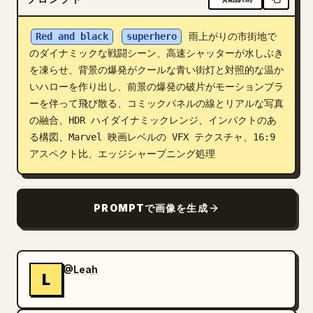
ブログ
Red and black
superhero
 雨上がりの市街地で
のダイナミックな戦闘シーン、高速シャッターが水しぶき
更新情報
を凍らせ、背景の爆発がクールな青い街灯と対照的な温か
いハローを作り出し、前景の爆発の破片がモーションブラ
ーを伴って飛び散る、コミックパネルの線とリアルな写真
の融合、HDR ハイダイナミックレンジ、インパクトのあ
る構図、Marvel 映画レベルの VFX テクスチャ、16:9 
アスペクト比、エッジシャープニング処理
PROMPTで画像を生成
@Leah
L