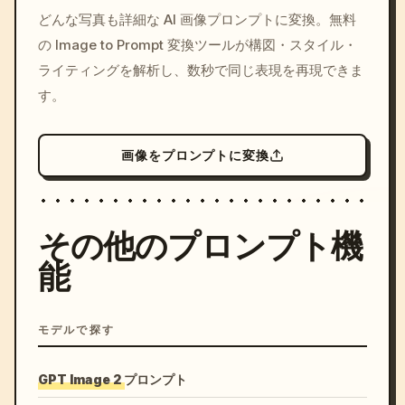
/imagine prompt: cinemati
どんな写真も詳細な AI 画像プロンプトに変換。無料
c, cyberpunk sunset, neon
の Image to Prompt 変換ツールが構図・スタイル・
colors, 8k --v 6.0
ライティングを解析し、数秒で同じ表現を再現できま
す。
画像をプロンプトに変換
その他のプロンプト機
能
モデルで探す
GPT Image 2 プロンプト