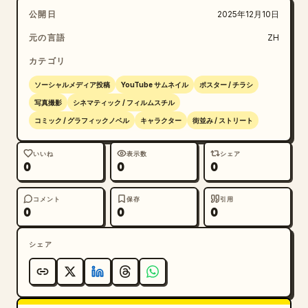
公開日
2025年12月10日
元の言語
ZH
カテゴリ
ソーシャルメディア投稿
YouTube サムネイル
ポスター / チラシ
写真撮影
シネマティック / フィルムスチル
コミック / グラフィックノベル
キャラクター
街並み / ストリート
いいね
表示数
シェア
0
0
0
コメント
保存
引用
0
0
0
シェア