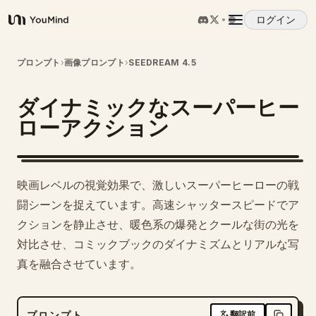
ログイン
YouMind
概要
プロンプト
›
画像プロンプト
›
SEEDREAM 4.5
ダイナミックなスーパーヒー
ユースケース
ローアクション
スキル
映画レベルの視覚効果で、激しいスーパーヒーローの戦
プロンプト
闘シーンを捉えています。高速シャッタースピードでア
クションを静止させ、暖色系の爆発とクールな街の光を
対比させ、コミックブックのダイナミズムとリアルな写
料金
真を融合させています。
ダウンロード
プロンプト
翻訳前