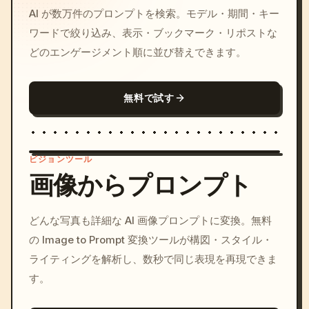
AI が数万件のプロンプトを検索。モデル・期間・キー
ワードで絞り込み、表示・ブックマーク・リポストな
どのエンゲージメント順に並び替えできます。
無料で試す
ビジョンツール
画像からプロンプト
/imagine prompt: cinemati
どんな写真も詳細な AI 画像プロンプトに変換。無料
c, cyberpunk sunset, neon
の Image to Prompt 変換ツールが構図・スタイル・
colors, 8k --v 6.0
ライティングを解析し、数秒で同じ表現を再現できま
す。