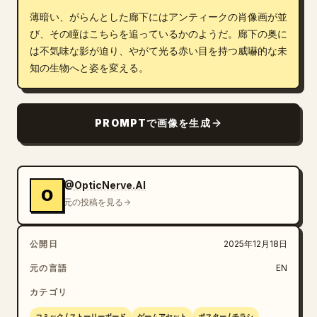
薄暗い、がらんとした廊下にはアンティークの肖像画が並
ブログ
び、その瞳はこちらを追っているかのようだ。廊下の奥に
は不気味な影が迫り、やがて光る赤い目を持つ威嚇的な未
更新情報
知の生物へと姿を変える。
PROMPTで画像を生成
@OpticNerve.AI
O
元の投稿を見る
公開日
2025年12月18日
元の言語
EN
カテゴリ
コミック / ストーリーボード
ゲームアセット
ポスター / チラシ