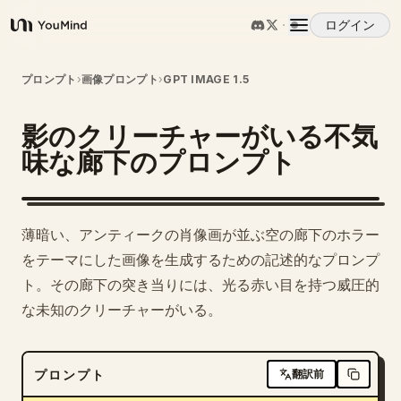
ログイン
YouMind
概要
プロンプト
›
画像プロンプト
›
GPT IMAGE 1.5
影のクリーチャーがいる不気
ユースケース
味な廊下のプロンプト
スキル
薄暗い、アンティークの肖像画が並ぶ空の廊下のホラー
プロンプト
をテーマにした画像を生成するための記述的なプロンプ
ト。その廊下の突き当りには、光る赤い目を持つ威圧的
な未知のクリーチャーがいる。
料金
ダウンロード
プロンプト
翻訳前