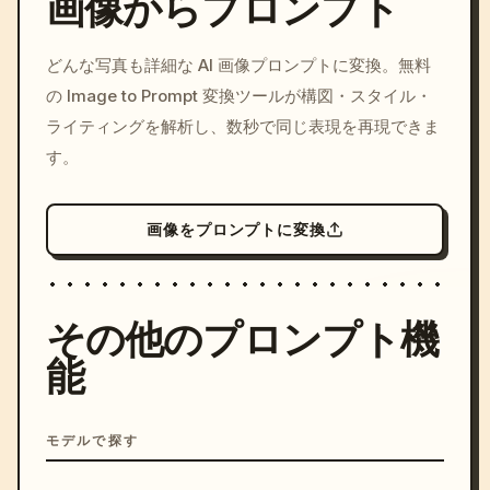
画像からプロンプト
/imagine prompt: cinemati
どんな写真も詳細な AI 画像プロンプトに変換。無料
c, cyberpunk sunset, neon
の Image to Prompt 変換ツールが構図・スタイル・
colors, 8k --v 6.0
ライティングを解析し、数秒で同じ表現を再現できま
す。
画像をプロンプトに変換
その他のプロンプト機
能
モデルで探す