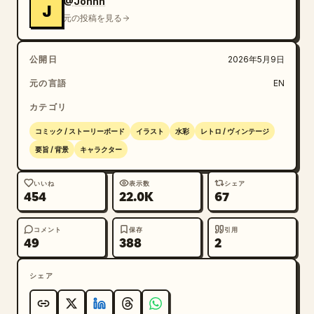
@Johnn
J
元の投稿を見る
公開日
2026年5月9日
元の言語
EN
カテゴリ
コミック / ストーリーボード
イラスト
水彩
レトロ / ヴィンテージ
要旨 / 背景
キャラクター
いいね
表示数
シェア
454
22.0K
67
コメント
保存
引用
49
388
2
シェア