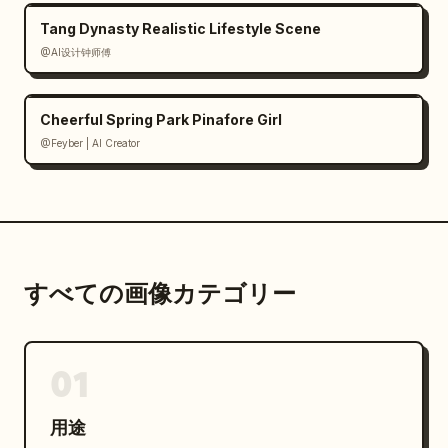
Tang Dynasty Realistic Lifestyle Scene
@AI设计钟师傅
Cheerful Spring Park Pinafore Girl
@Feyber | AI Creator
すべての画像カテゴリー
01
用途