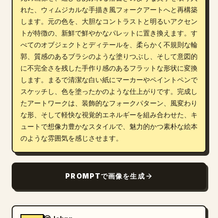
れた、ウィムジカルな手描き風フォークアートへと再構築
ブログ
します。元の色を、大胆なコントラストと明るいアクセン
トが特徴の、新鮮で鮮やかなパレットに置き換えます。す
更新情報
べてのオブジェクトとディテールを、柔らかく不規則な輪
郭、質感のあるブラシのような塗りつぶし、そして意図的
に不完全さを残した手作り感のあるフラットな形状に変換
します。まるで清潔な白い紙にマーカーやペイントペンで
スケッチし、色を塗ったかのような仕上がりです。完成し
たアートワークは、装飾的なフォークパターン、風変わり
な形、そして軽快な視覚的エネルギーを組み合わせた、キ
ュートで想像力豊かなスタイルで、魅力的かつ素朴な絵本
のような雰囲気を感じさせます。
PROMPTで画像を生成