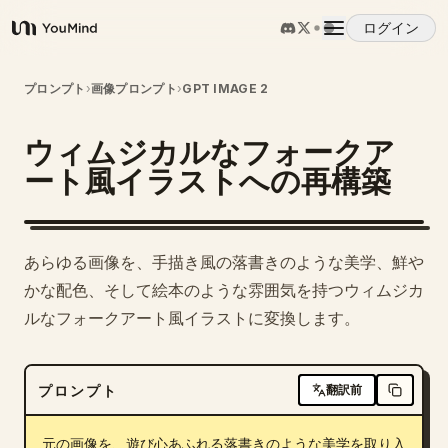
ログイン
YouMind
概要
プロンプト
›
画像プロンプト
›
GPT IMAGE 2
ウィムジカルなフォークア
ユースケース
ート風イラストへの再構築
スキル
あらゆる画像を、手描き風の落書きのような美学、鮮や
プロンプト
かな配色、そして絵本のような雰囲気を持つウィムジカ
ルなフォークアート風イラストに変換します。
料金
プロンプト
翻訳前
ダウンロード
元の画像を、遊び心あふれる落書きのような美学を取り入