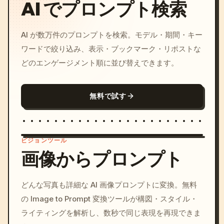
AI でプロンプト検索
AI が数万件のプロンプトを検索。モデル・期間・キー
ワードで絞り込み、表示・ブックマーク・リポストな
どのエンゲージメント順に並び替えできます。
無料で試す
ビジョンツール
画像からプロンプト
/imagine prompt: cinemati
どんな写真も詳細な AI 画像プロンプトに変換。無料
c, cyberpunk sunset, neon
の Image to Prompt 変換ツールが構図・スタイル・
colors, 8k --v 6.0
ライティングを解析し、数秒で同じ表現を再現できま