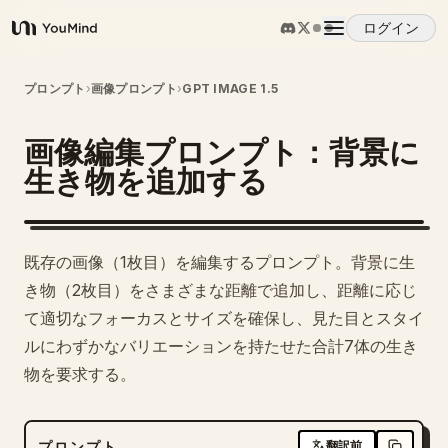
ログイン
YouMind
概要
プロンプト
›
画像プロンプト
›
GPT IMAGE 1.5
画像編集プロンプト：背景に
ユースケース
生き物を追加する
スキル
既存の画像（1枚目）を編集するプロンプト。背景に生
プロンプト
き物（2枚目）をさまざまな距離で追加し、距離に応じ
て適切なフォーカスとサイズを確保し、見た目とスタイ
ルにわずかなバリエーションを持たせた合計7体の生き
料金
物を要求する。
ダウンロード
プロンプト
翻訳前