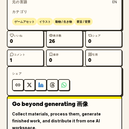
元の言語
EN
カテゴリ
ゲームアセット
イラスト
動物 / 生き物
要旨 / 背景
いいね
表示数
シェア
0
26
0
コメント
保存
引用
1
0
0
シェア
Go beyond generating 画像
Collect materials, process them, generate
finished work, and distribute it from one AI
workspace.