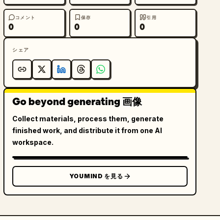
コメント
保存
引用
0
0
0
シェア
Go beyond generating 画像
Collect materials, process them, generate
finished work, and distribute it from one AI
workspace.
YOUMIND を見る