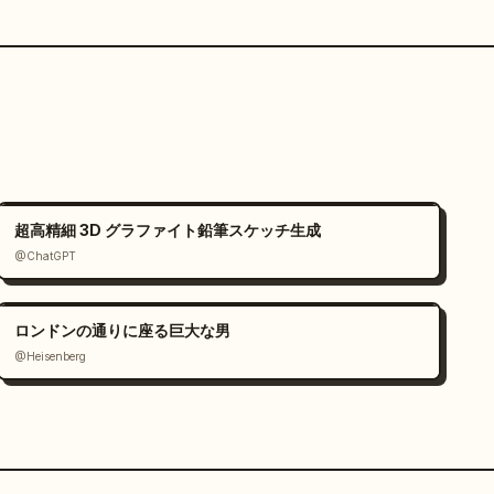
超高精細 3D グラファイト鉛筆スケッチ生成
@ChatGPT
ロンドンの通りに座る巨大な男
@Heisenberg