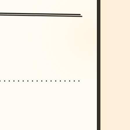
/imagine prompt: cinematic, cyberpunk s
unset, neon colors, 8k --v 6.0