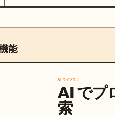
機能
AI ライブラリ
AI で
索