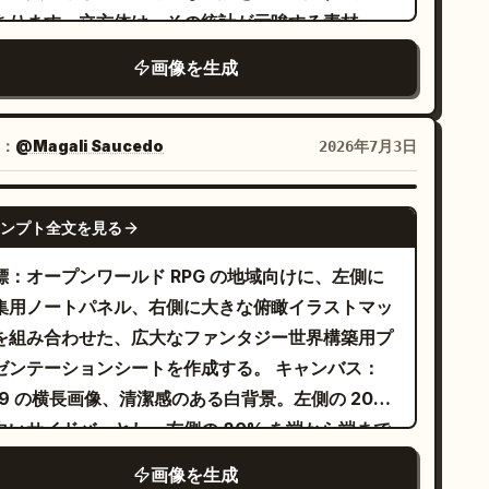
）、3) その上に配置された小さなウェブページカー
あります。立方体は、その統計が示唆する素材
（ブルーのタイトル長方形 1 つと下部に 3 つのコン
例:
）で構成してください。また、
発光するデータ
画像を生成
ンツブロック）、4) 前方に配置された小さな分析タ
較対象として身近なオブジェクト（例:
）を 1
人
ル（6 つのブルーグレーの角丸四角形）、5) ブルー
横に配置してください。スタイル：超クリーンなス
折れ線グラフが描かれたダークな水平チャートカー
ジオ・レンダリング、マットな粘土または物理的に
：
@Magali Saucedo
2026年7月3日
、6) ブルーとゴールドのセグメントを持つコンパ
確な質感、ニュートラルなコンクリートグレーの背
トなドーナツチャートディスク、7) 6 つの円形ステ
、柔らかなアンビエント・オクルージョン、シャー
GPT IMAGE 2
タスドットと 6 本の短い水平リスト線を持つ垂直の
ンプト全文を見る
なエッジ、余白を活かした構成。高さ、幅、奥行き
ークなチェックリストパネル（1 つのゴールドのハ
示す繊細な寸法線を追加してください。立方体の上
標：オープンワールド RPG の地域向けに、左側に
ライトドットを含む）、8) 右上に配置されたスパ
または床面に、巨大な数値を 1 つ配置してくださ
集用ノートパネル、右側に大きな俯瞰イラストマッ
ラルデスクカレンダー（小さなダークな四角形のグ
。キャプションには、凝縮した対象、指標、期間、
を組み合わせた、広大なファンタジー世界構築用プ
ッドと 1 つのゴールドのハイライトされた日付）、
よびソースとなった年を記載してください。コンセ
ンテーションシートを作成する。 キャンバス：
) ゴールドのカーソル矢印が付いた円形のマウスボ
ト：不可能な量を 1 つの静かなブロックに変えるこ
6:9 の横長画像、清潔感のある白背景。左側の 20%
ンアイコン、10) 右端にあるブルーとホワイトのフ
で、測定可能なものとして感じさせること。
白いサイドバーとし、右側の 80% を端から端まで
イル整理ボックス（フォルダーを収納）。 デスクの
取られた詳細な羊皮紙風のダークファンタジーマッ
加詳細：下部中央付近に斜めに置かれたゴールドの
画像を生成