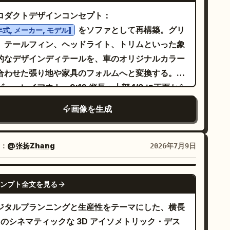
沢のある紙の質感、鮮やかな色彩、2D 印刷メディ
ロダクトデザインコンセプト：
と 3D アイソメトリックアートが融合した満足感の
をソファとして再構築。グリ
年式, メーカー, モデル]
る触覚的表現。" }
、テールフィン、ヘッドライト、トリムといった象
的なデザインディテールを、車のオリジナルカラー
合わせた張り地や家具のフォルムへと変換する。分
ビューレイアウト、9:16 縦長：上部 1/3 に正面から
パース、下部 2/3 にアイソメトリックビューを配
画像を生成
。ソファのデザイン、張り地、カラーは両ビューで
一。三分割法に基づいた中央配置、ゆとりのあるネ
ティブスペース。車のカラーと完全に一致する単色
：
@张扬Zhang
2026年7月9日
背景、グラデーションなし、スタジオプロダクトラ
ティング。ヴィンテージ LUT：温かみのあるフェー
GPT IMAGE 2
ンプト全文を見る
トーン、ソフトなフィルムグレイン、落ち着いた彩
、繊細なビネット。
ジタルプランニングと生産性をテーマにした、横長
:1 のシネマティックな 3D アイソメトリック・デス