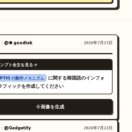
：
@● goodtek
2026年7月23日
GPT IMAGE 2
ンプト全文を見る
に関する韓国語のインフォ
IP110 の動作メカニズム
ラフィックを作成してください
画像を生成
：
@Gadgetify
2026年7月22日