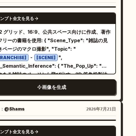
NANO BANANA PRO
ンプト全文を見る
x2 グリッド、16:9、公共スペース向けに作成、著作
リーの書籍を使用: { "Scene_Type": "雑誌の見
ページのマクロ撮影", "Topic": "
-
",
FRANCHISE]
[SCENE]
I_Semantic_Inference": { "The_Pop_Up": "光
のある雑誌のページから飛び出す、3D 等角投影法
アイソメトリック）で詳細に描かれた [SCENE] の
画像を生成
セル／粘土ブロック。", "The_Layout": "左右
余白には編集記事のテキストカラム、太字の見出
「Secret Stats」ボックスを配置。",
：
@Shams
2026年7月21日
he_Callouts": "AI_INFER（3D モデル内の隠しイ
スターエッグ）を囲む赤い円と、それを 2D の余白
GPT IMAGE 2
ンプト全文を見る
ストへ繋ぐ赤い線。" }, "Aesthetic": "わずかに