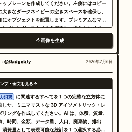
トップシーンを作成してください。左側にはコピー
の大きなダークネイビーの空きスペースを確保し、
側にオブジェクトを配置します。プレミアムなマッ
クレイレンダースタイルを採用し、柔らかなベベ
、リアルなアンビエントオクルージョン、繊細な被
画像を生成
界深度、そしてドラマチックなブルーとゴールドの
クセント照明を施してください。表面はダークネイ
ーのデスクで、背景は深いブルーからチャコールグ
：
@Gadgetify
2026年7月6日
ーへと変化する滑らかなグラデーションにします。
写体とレイアウト：キャンバスの右半分に、正確に
GPT IMAGE 2
ンプト全文を見る
0 個の主要オブジェクトグループを配置してくださ
。1) ホワイト、ネイビー、ロイヤルブルー、落ち着
に関連するすべてを 1 つの完璧な立方体に
力消費
たゴールドの書類とフォルダーの重ねたスタック
縮した、ミニマリストな 3D アイソメトリック・レ
パースに合わせて少し回転）、2) 中央に開かれた書
ダリングを作成してください。AI は、体積、質量、
またはダッシュボードシート（淡い長方形の UI ワ
積、時間、金額、データ量、人口、廃棄物、排出
ヤーフレームとブルーのヘッダーブロックを表
、消費量として表現可能な統計を 1 つ選択する必要