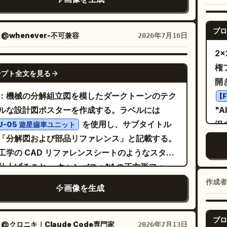
ートを備え、すべての視点で構造の一貫性を維持
す。全体的なデザインは、建築設計図とモダンな
プロ
ィス空間を組み合わせた垂直グリッドシステムを
：
@whenever-不可兼容
2026年7月16日
し、
2
ーパーホワイト、グラファイトグレー、スチールブル
GPT IMAGE 2
権フ
、繊細なオレンジ
ンプト全文を見る
開き
釈、クリアで細身のサンセリフ体、および等幅フ
：機械の分解組立図を模したダークトーンのテク
[
トのパラメータを使用します。最初の画面には
ルな設計図ポスターを作成する。ラベルには
"A
4 アングルのビューで製品のアイデンティティを表
を使用し、サブタイトル
沢
U-05 遊星歯車ユニット
、続いて正面、側面、背面、真上からの補助アン
「分解図および部品リファレンス」と記載する。
（
を表示します。特定の身長適合範囲を推測させず
工学の CAD リファレンスシートのようなスタイ
ボク
ケール感を示すため、人間が座っている姿勢とデ
こと。 キャンバス：1:1 の正方形フォー
の
との関係性を使用します。ヘッドレスト、背もた
ト。背景は黒またはチャコールグレーで、薄いグ
し、
作成者
アームレスト、シートクッション、ランバーサポ
画像を生成
ド線、細い境界線、コーナーのクロップマーク、
"T
、チェアの脚をアウトラインでラベル付けし、内
中央に小さなレジストレーションマーク、右上に
ー
分解図は提供しません。オフィス、読書、休憩の
プロ
なシート番号「01」を配置する。白とライトグレ
テキ
：
@クロニキ｜Claude Code専門家
2026年7月13日
ンを紹介します。エビデンスセクションにはユー