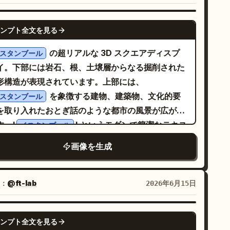
は雪山、緑豊かな森林、曲がりくねった川、ターコ
ください。ノートパソコンの画面背後や周囲に、黒
ョナルな雰囲気を出してください。 制約事項：人
ズブルーの湖、右側には湿地や沼地、岩山、右側付
回路のような線と小さなオレンジの円形ジャンクシ
、ロゴ、透かし、リアルな散らかり、読み取れるテ
NANO BANANA PRO
を垂直に走る光り輝くオレンジ色の地質断層、中央
ンプト全文を見る
ンでつながれた 7 つのオブジェクトを正確に配置し
ストは一切禁止。画像の左側 45% は見出し配置用
部には青緑色の海に面した要塞化された港町があ
ください：左上に大きなオレンジの歯車 1 つ、右側
空けておき、暗い状態を維持してください。
の超リアルな 3D スクエアディスプ
スタンブール
、小さな島々やドックが点在している。未踏の地を
小さな赤い歯車 1 つ、右上にオレンジの天面を持つ
イ。下部には岩石、根、土壌層からなる掘削された
じさせるよう、特に左下と右下の境界付近にドラマ
い角丸キューブ 1 つ、左下に円グラフアイコン付き
形構造が表現されています。上部には、
クな雲や霧を配置する。 凡例：マップの左上付近
白と赤の角丸キューブ 1 つ、中央下にオレンジのチ
を象徴する建物、建築物、文化的要
スタンブール
「LEYENDA」と題された、装飾が施された暗い長
ックマーク付きの小さな白い角丸キューブ 1 つ、右
を取り入れたおとぎ話のような都市の風景が広がり
形の凡例ボックスを追加する。以下の 15 個のラベ
にオレンジの天面と小さなオレンジ／赤のドットを
す。'
' というモダンで簡潔なテキス
イスタンブール
付き行と小さなアイコンを正確に含めること：1
つ積み重なった白いサーバー風キューブ 1 つ、そし
が、構図の中に自然に組み込まれています。一眼レ
udad Portuaria Desarrollada（開発された港
画像を生成
中央にキーボードとトラックパッドが見えるノート
カメラ品質、鮮明で鮮やかなマジックリアリズムの
、2 Asentamiento Sin Desarrollar（未開発の
ソコン 1 台。ノートパソコンの画面には、以下の 5
学。寸法：1080x1080。
）、3 Puerto Menor（小港）、4 Yacimiento
のワークフロー UI 要素を正確に含めてください：
：
@ft-lab
2026年6月15日
 Cristal de Maná（マナクリスタル鉱床）、5
い円形の中央部を持つ赤い角丸四角形ノード 2 つ、
na en Producción（稼働中の鉱山）、6 Mina
央にオレンジの角丸長方形 1 つ、3 つの小さな色付
NANO BANANA PRO
andonada（廃鉱）、7 Vetas de Hierro
ドットがある白い角丸長方形 1 つ、そして右側の赤
ンプト全文を見る