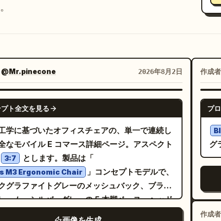
。
：
@Mr.pinecone
作成者
2026年8月2日
NANO BANANA PRO
ンプト全文を見る
プロ
工学に基づいたオフィスチェアの、単一で連続し
B
全なモバイル E コマース詳細ページ。アスペクト
グ
とします。製品は「
3:7
」コンセプトモデルで、
s M3 Ergonomic Chair
クグラファイトグレーのメッシュバック、ブラッ
レーム、シルバーグレーの 5 本脚ベース、ヘッド
ト、アームレスト、シートクッション、ランバー
作成者
画像を生成