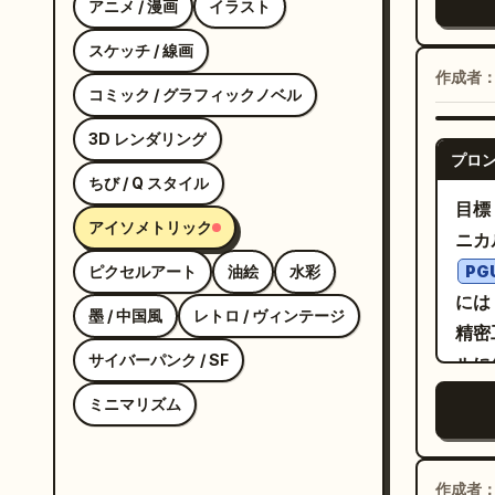
アニメ / 漫画
イラスト
サポ
しま
スケッチ / 線画
オフ
作成者
コミック / グラフィックノベル
採用
ペ
3D レンダリング
ー
プロ
の注
ちび / Q スタイル
目標
ォン
アイソメトリック
ニカ
3/
ピクセルアート
油絵
水彩
PG
示し
には
グル
墨 / 中国風
レトロ / ヴィンテージ
精密
にス
サイバーパンク / SF
ルに仕上げる
スク
マッ
れ、
ミニマリズム
リッ
ート
上下
部の
小さ
作成者
シー