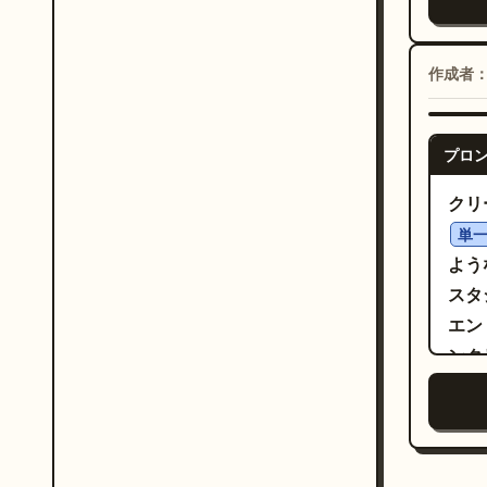
キャ
す。
タン
チェ
可能
4 
キス
造物
作成者
列を
ンダ
つの
素、
ド、
プロ
相互
トッ
映画
ブレ
クリ
級感
を備
単
ぼか
右手
よう
なプ
の積
スタ
品の
のス
エン
強調
は細
ンク
りが
ール
ーの
比較
で縁
体的
に 
こ