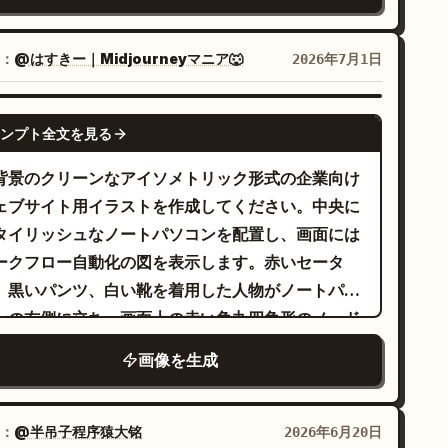
サイドバー：上部に中世風のセリフ体で
リム付きブラック万年筆 1 本、書類スタックの上に
ゴテキスト
を配置し、その下に「
The Deals
さなゴールドの付箋 1 枚、右下付近にネイビー、ブ
」と書かれた小
ORTUNA NON DAT, SED PROBAT
：
@はすきー｜Midjourneyマニア🐺
2026年7月1日
ー、グレー、ホワイト、ゴールドの小さな角丸四角
なリボンを添える。その下に、セピア色の水彩画風
として配置されたカラー見本 9 個、右側の整理ボッ
描かれた 4 人の冒険者やエルフのようなキャラクタ
GPT IMAGE 2
ス内に見えるファイルフォルダー 3 個を正確に含め
ンプト全文を見る
の集合体を垂直に配置する。イラストの下に小さな
ください。すべてのテキストは抽象的な線とブロッ
レジットを記載する。続いて、狭い列にダークグレ
背景のクリーンなアイソメトリック形式の企業向け
として表現し、読み取れる文字は含めないでくださ
のモダンなサンセリフ体で、初期 AI コンセプトマ
ェブサイト用イラストを作成してください。中央に
ルなコーポレートデ
プの第 3 版、ゲームプレイイベント、クリスタル、
タイリッシュなノートパソコンを配置し、画面には
イン、エレガントなプランニングダッシュボードの
脈、狩猟ゾーン、および約 68 時間のゲームプレイ
ークフロー自動化の図を表示します。赤いセータ
ンセプト、モノクロームのネイビーパレットに
必要であることに関するデザインノート風のスペイ
、黒いパンツ、白い靴を着用した人物がノートパソ
のハイライト、クリーンな幾何
かみのあるゴールド
の解説文を 2 段落追加する。 メインマップ：右
ンの右側に立ち、画面上の赤い角丸四角形のノード
的形状、滑らかなプラスチックや紙の質感、柔らか
に装飾的なダークプレートでタイトル
指で押している様子を描いてください。モダンなベ
影、ハイエンドな製品モックアップの美学。
画像を生成
、サブタイトル
EGIÓN DE ELDORAN
ターと 3D を融合させたスタイルを用い、太い黒の
、
:1 の超横長ランドスケープ
を記載した、高精細なアイソメト
68h DE JUEGO
郭線、柔らかなグレーの影、白い表面、そしてオレ
を使用し、テクノロジ
いネイビーのグラデーション
ック／俯瞰のファンタジー地域マップ。地域の上部
ジ、赤、黒、ライトグレーに限定した配色で構成し
や生産性のヒーローバナーに適した静かでプロフェ
：
@半吊子程序猿大铭
2026年6月20日