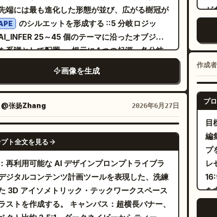
ード/エディタウィンドウが表示された黒いコン
ュートラルな環境光、ドラマチックな影はなし
示
先端には最も進化した形態が並び、広がる樹冠が
が
ア Z=72 モジュール 1.25、遊星ギア Z=24 モ
ータモニター、2) 数行のテキストと 1 つのオレン
2 タイポグラフィ: 各象限の床にさりげなく配置され
ド
のシルエットを形成する ::5 分岐ロジッ
（
ル 1.25、サンギア Z=18 モジュール 1.25 など
APE
の四角形が描かれたクリーム色のドキュメントシ
さな年代範囲 ::2 レンダースタック: アイソメト
テ
AI_INFER 25～45 個のテーマに沿ったオブジェ
比
質および歯数のコールアウトを含める。注釈ブロ
、3) 下部に配置された右向きのオレンジ色の矢
クなタイムルーム、進化のジオラマ、インテリア
イ
を系譜として配置 — 根元に 1 つの起源、各分岐
つ
には、以下の 5 つの番号付き注釈を正確に含め
すべてブロック状のボクセルで構築する。 右側の
イムライン、8k ::1 ネガティブ: [遠近法、壊れた
の
生、関連する形態が共有枝上にあり、基部から先
タ
すべてのギアの圧力角は 20°、ギアの材質は
作成者
ックリスト：タイトルラベルは「
」。
使うもの
画像を生成
の形状、象限間での時代錯誤な混在、発掘、苔、
ド
向かって系譜が明確に読み取れること ::5 構成：
正
CrMnTi、熱処理は浸炭焼入れ、すべての寸法はミ
ーム色の四角形の上に緑色のボクセルチェックマ
光] ::-1
ク
ーンな樹状分岐、交差しない枝、均一な樹冠の広
景
ートル単位、公差は ISO 2768-mK に準拠。下部
アイコン、その右側に小さなクリーム色のラベル
ー
プロ
、整ったシルエットの輪郭、十分な余白 ::3 素材
プ
 から 100 mm までの目盛りが付いた 1:1 のスケー
：
@张扬Zhang
2026年6月27日
置した、承認されたアイテムを 3 つ表示する。上
ダ
：リアルなテーマオブジェクト、枝ごとの正確な
を
加する。 ビジュアルスタイル：高精細な
目
順にラベルは「クロード」、「動画生成」、「プ
イ
と経年変化、一貫したマット仕上げ、柔らかな
空
D 製図の美学、細く正確なストローク、クリーン
GPT IMAGE 2
編
」。 下段：メインパネルの下部に、面取
イ
ンプト全文を見る
かすかな接続枝 ::2 照明：フラットなオーバーヘ
い
幅タイポグラフィ、白い線画への微かなグロー効
プ
れたクリーム色のカードを 3 枚並べる。カード 1
リ
ソフトボックス、グレアなし ::2 タイポグラフ
お
サンギアの詳細と関連コールアウトのみに赤色の
：再利用可能な AI デザインプロンプトライブラ
レゼ
オレンジ色の吹き出しアイコンと「相談風 デザイ
9
各枝の先端に小さなノードラベル ::2 レンダース
プ
セントを使用する。写真のような陰影は避け、白
デジタルコンテンツ計画ツールを表現した、洗練
1
のテキスト。カード 2 にはオレンジ色の立方体ア
タ
ク：系統樹フラットレイ、家系図配置、分岐系譜
と
レーと赤以外の色は使用しないこと。すべてのテ
た 3D アイソメトリック・テックワークスペース
を
ンと「AIで 構築」のテキスト。カード 3 にはオ
ァ
クション、8k ::1 ネガティブ：[絡み合った交差す
トは、プロの機械図面のように読みやすく整列さ
を作成する。 キャンバス：超横長バナー、
縁
ジ色の鉛筆アイコンと「最小入力」のテキスト。
追
、崩れた階層、切断されたノード、崩れた樹冠の
こと。