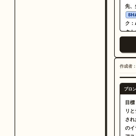
なコ
でニ
先、
ングギ
ピュ
::
ジュー
SH
ジ色
た小
ク：
の材
ート
リッ
クト
ック
印。
のタ
が派
る：
チェ
部屋
端に
20
クリ
生物発
クリ
リメ
ーク
がり
に 0
作成者
を配
物理
ルバーを追
から
素材
CA
ロンプトだけ
プロ
影、
な等
りさ
ッド
果、
目標
には
ィ：
アク
リと
ン」
タッ
／グ
され
イコ
コレ
キス
のイラスト
レン
る枝
せる