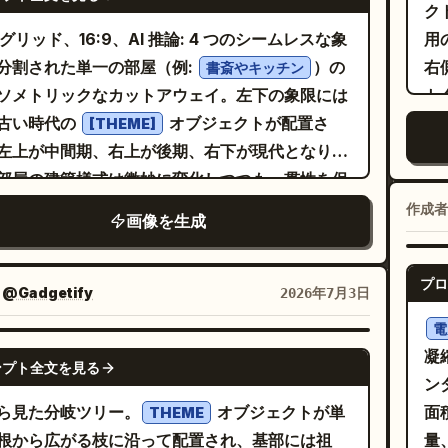
オレンジレッド、「AIサイト構築」は黒色にす
ク
様ブロックを配置する：ギア比 27.31:1、最大入
見出しの下に、「
」と書かれた小さな中央
実績
 グリッド、16:9、AI 推論: 4 つのシームレスな象
用
転数 6000 RPM、最大出力トルク 320 N-m、効
のベージュのタブラベルを付ける。厚みのある押
分割された単一の部屋（例:
）の
右
書斎やキッチン
94%、重量 3.7 kg。その下に、遊星歯車セットの
ボクセル文字を使用する。 中央レイアウト：見
ソメトリックなカットアウェイ。左下の象限には
ト
概要を説明する段落を追加する。内容は、複数の
の下に、装飾的な階段状の枠が付いた大きなクリ
古い時代の
オブジェクトが配置さ
ル
[THEME]
ギアが中央のサンギアの周りを回転しながら内歯
色のパネルを作成する。パネル内を左側のチェッ
左上が中間期、右上が後期、右下が現代となりま
写
噛み合うことで、負荷を分散し、コンパクトなド
スト、中央のワークフロー図、右側のチェックリ
部屋の建築様式は微妙に変化しつつも一貫性を保
ア
ブトレインでトルク容量を増加させる仕組みにつ
の 3 つの垂直ゾーンに分割する。ゾーン間には点
オブジェクトが時代の移り変わりを物語ります
ビ
作成者
インセット図：左下側に 2 つのイン
画像を生成
直区切り線を使用する。 左側のチェックリス
 時間の論理: AI_INFER 25～30 個のオブジェクト
レ
トボックスを配置する。上のインセットには「断
タイトルラベルは「
」。左側に大きな黒い
不要
4 つの時間象限に分散配置し、各ゾーンで歴史的な
被
A-A」とラベルを付け、組み立てられたギアユニッ
セルの X アイコン、右側に小さなクリーム色のラ
プロ
性を維持。象限はタイムループのように時計回り
1
：
@Gadgetify
2026年7月3日
白い線画断面図を表示する。下のインセットには
を配置した、不要なアイテムを 4 つ表示する。上
れる ::5 構図: アイソメトリックビュー（遠近歪
い
5 サンギア [詳細]」とラベルを付け、赤い線画を
電
順にラベルは「フィグマ」、「フレーマー」、
し）、シームレスな象限遷移、散らかりのない、
い
GPT IMAGE 2
凝
て、Ø18.00、Ø32.00、Ø12.00 (H7) などの
ブフロー」、「コード」。 中央のワークフロー
ンプト全文を見る
に整然と配置されたオブジェクト ::3 素材の物理
（
ン
矢印と注釈が付いたサンギア単体を表示する。 右
垂直に積み重ねられた 3 つの主要要素を表示す
: リアルな素材感、時代に応じた経年変化、柔ら
類
ら見た分岐ツリー。
オブジェクトが単
面
リファレンスパネル：部品リストと注釈には、コ
THEME
1) オレンジとベージュの線で構成されたシンプル
影、発光アイテムなし ::2 照明: すべてのゾーン
イ
根から広がる枝に沿って配置され、基部には祖
量
クトな等幅のテクニカルフォントを使用する。リ