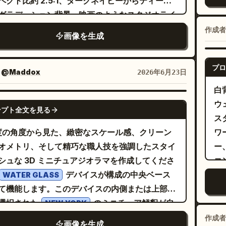
ペクト比約 2.5:1、ダークネイビーからティール
プとする。 左
ラクターと装飾オブジェクト：ボクセルのキャラ
ト
エット、傾き、3D パースペクティブ、手] ::-1
グラデーション背景、映画のようなスタジオライ
ロ
ー/マスコットを 2 体追加する：左下にパネルを
小
ング、左側と上部にオーバーレイテキスト用の余
す黒髪のパーカーを着た人物、右下にパネルの横
F
作成者
ル
画像を生成
体とレイアウト：キャンバスの中
さ
るオレンジと白のボクセル猫。左上の棚に小さな
形
側に、フローティング要素とテーブルトップの生
で
ック状の鉢植え、右上の棚に立てた本を配置す
ク
プロ
ツールを階層的に配置する。
ー
装飾として小さなベージュとオレンジの立方体を
：
@Maddox
2026年6月23日
て
ィープネイビー、ティール、シアン、ホワイト、バイオ
ク
ばめるが、ポスター全体はすっきりと読みやすく
白
ク
ット、温かみのあるゴールドのアクセント
ー
 3D ボクセルジ
NANO BANANA PRO
ウ
い。 ビジュアルスタイル：ミニマ
用すること。全体として、プレミアムな SaaS /
ンプト全文を見る
ッ
マ、ブロック状の押し出し日本語タイポグラフ
ス
ザ
性向上ツールのヒーローイメージのような雰囲気
鉱
温かみのあるクリーム、タン、オレンジ、黒、緑
 度の角度から見た、緻密なスケール感、クリーン
ワ
コ
上げ、柔らかな影、光沢のあるベベル、繊細な反
が
レット、柔らかなアンビエントオクルージョン、
オメトリ、そして精巧な職人技を強調したスタイ
ー
温
丸の形状を取り入れる。 個別の要素：以下の
ン語
影の正面図、親しみやすい教育的なテックインフ
シュな 3D ミニチュアジオラマを作成してくださ
コ
学
 個の主要オブジェクトを配置すること：中央に大き
上
ラフィック、整然と配置されたラベル、鮮明で読
デバイスが構成の中央ベース
を
な
WATER GLASS
スクトップブラウザウィンドウ（ダークなトップ
日本語テキスト。 制約事項：不要なアイテム
R
て機能します。このデバイスの内側または上部か
ク
2
とワイヤーフレームレイアウト）、左奥に 9 つの
X マークは 4 つ、承認されたアイテムのチェック
~
選択された
のミニチュア解釈が自
輪
NEW YORK
深
形タイルを備えたダークなグリッドダッシュボー
リ
クは 3 つ、下部の機能カードは 3 枚、マスコット
現れ、コンパクトで自己完結した世界を形成しま
ン
ー
作成者
ネル、手前に左側にリストドットと下部にミニボ
画像を生成