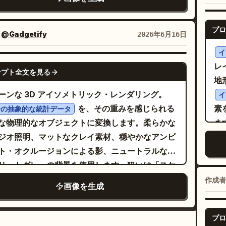
に
ラクターは 2 体とすること。追加のセクション、
 このシーンでは、
に関連する認識
て
ッシ
NEW YORK
を備えた小さな白い分析 / カードパネル、右側に
イ
ックリスト、ロゴ、ウォーターマーク、英語のテ
なランドマーク、地形の特徴、または象徴的な構
い
物
つのメインコンテンツブロックと 3 つの細いサイド
近
トは一切追加しないこと。
プロ
を強調し、それらを調和のとれた配置で精密にレ
ョ
キ
：
@Gadgetify
2026年6月16日
備えたティール色の UI カード、さらに右側に 5
下
リングします。ミニチュアの道路、小道、環境要
て
に
角丸モジュールを備えたパープル色の UI カー
イ
り
そして小さな人物が Nano Banana Pro と自然に
に
左手前にターコイズ色の行ヘッダーとパープルの
GPT IMAGE 2
レ
感
ンプト全文を見る
作用し、世界の基盤としての存在感を強めます。
白
プバーを備えたスプレッドシート / カレンダータ
地
チッ
のようなライティング、柔らかなハイライト、高
の
ット、中央手前に 4 つのカラーチャートブロック
ーンな 3D アイソメトリック・レンダリング。
イ
に
のある表面の反射、そして選択的な被写界深度の
ェ
えた開いたレポート / ドキュメントタブレット、
を、その重みを感じられる
素
一の抽象的な統計データ
方
しを使用して、魔法のような夢見心地で超リアル
下
前に空白の白いシートが乗った書類やフォルダー
な物理的なオブジェクトに変換します。柔らかな
ま
ル
ロモーションの雰囲気を作り出してください。製
持
み重ね、手前に小さな角丸正方形のアプリタイル
ジオ照明、マットなクレイ素材、穏やかなアンビ
ト
Ci
高級素材、洗練されたデザイン、未来的な美学を
て
タック、中央下部にダークなスマートフォンまた
ト・オクルージョンによる影、ニュートラルなコ
フ
町）
してください。画像サイズ 4:5。
パ
長いデバイス、右奥にティールとゴールドの縁取
リートグレーの背景を使用します。狙いは「スケ
美
集落
つ
施されたダークなバインダーやファイルフォルダ
感の衝撃」です。直感的に理解しにくい数値を、
作成者
de
画像を生成
白
大きなスタック、右上部にゴールドのリムライト
対象となる身近なオブジェクトの隣に、一つの具
Mi
中
取られたフローティングクラウドアイコン、右端
な塊として再構築してください（例：
Ab
き
プロ
3 本の筆記具が入ったダークな円筒形のペン立て。
れまでに採掘されたすべての金をスクールバスの隣に置