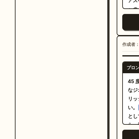
アス
キャ
シル
への
クタ
ティ
指差
白を確保。 主な被写
に座
央右
ブロ
産性
る。
作成者
デ
散り
レ
保つ。 ビジュアルスタイル：高品質な
を使
プロ
オラ
生産
ィ、
45
に仕
のパ
なジ
射、角
正投
リッ
13
ォグ
い。
なデ
みやすい
とし
バー
の 
ら、
正方
マー
然に
ドパ