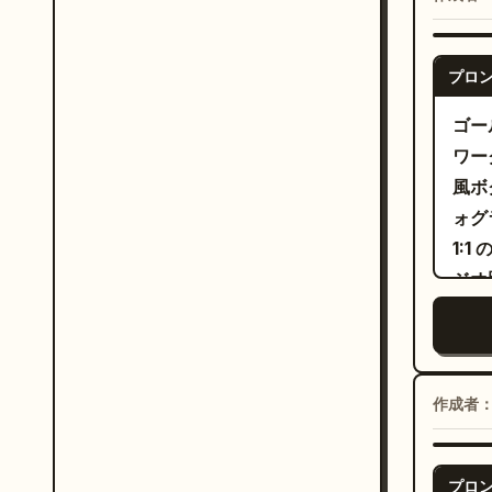
ーの
ザー
イトを入れる。
不足
プロ
トの
ます
下へ
座面
ゴー
部品
明な
ワー
スク
ージ
風ボ
（内
品、
ォグラ
星キ
てい
1:
09
す。
ジオ
は、
て説
た繊
ヤー
ての
（等
る。
入す
フォトリ
に配
値、
に、
作成者
左側
果の
30
車ユ
色の
ァレ
プロ