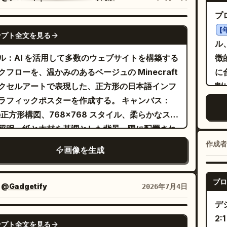
モノライン製図線を使用し、部分的に赤でハイラ
光
から提供された構造説明とソースのみを表示し、
プ
 メイン被写体：中央に遊星歯車ユニッ
ア
している項目には「確認が必要な情報」と記載し
GPT IMAGE 2
[
ンプト全文を見る
詳細なアイソメトリック分解図を配置し、上から
あ
。パラメータセクションには、チェアの全寸法、
ル
垂直に並べる。右側に引き出し線付きで 10 個の
の高さ範囲、耐荷重、素材、調整項目を含め、不
ル：AI を活用して多数のウェブサイトを構築する
徴
グループを正確にラベル付けする：01 キャップ
値を推測して記載することはありません。パッケ
クフローを、温かみのあるベージュの Minecraft
に
リュー (x6)、02 トップカバー、03 リングギア
セクションには、チェア本体、確認済みの付属
クセルアートで表現した、正方形の日本語インフ
割
歯車）、04 遊星ギア (x3)、05 サンギア、06 遊
組み立て説明書、お手入れ方法を表示し、不足し
フィックポスターを作成する。 キャンバス：
の
ャリア、07 スラストワッシャー、08 出力軸、
る付属品には「確認が必要な情報」と記載しま
1 の正方形構図、768x768 スタイル、柔らかなスタ
置
 ベアリング (x2)、10 ハウジング。分解された部品
最後に、確認済みの構造の概要と「寸法と組み立
照明、紙と木材を基調とした背景、隅に配置され
統
隠れた構造線や点線の中心軸を含む、透明なワイ
明書を表示」という注記で締めくくります。すべ
細なボクセルブロック、鮮明なアイソメトリック
ガ
作成者
画像を生成
フレーム／テクニカルラインワークとして描画す
パラメータ単位、寸法線、情報カードは完全に記
角投影）のピクセル/ボクセルエッジ、浅い影、
の
サンギアのみを赤色で強調し、アセンブリの中央
る必要があります。架空の人間工学認証、耐荷重
アリズムは排除。 メイン見出しエリア：上部
イ
置して、赤い引き出し線と赤いラベルを付ける。
プロ
調整レベル、健康改善効果、特許、または試験結
ブロック状の日本語テキスト「
ド
：
@Gadgetify
2026年7月4日
の情報パネル：左上にタイトル「PGU-05 遊星歯
記載は禁止されています。
」が記された、大きなクリーム
度
0超 AIサイト構築
デ
ニット」とサブタイトル「分解図および部品リフ
面取りされた看板を配置する。「300超」は鮮や
GPT IMAGE 2
2
ンス」を配置する。その下に、以下の 5 行からな
ンプト全文を見る