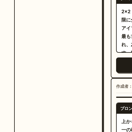
かな
る仕
る。
2x2
力回
揃え
限に
率 
し出し
アイ
機能
出し
最も
遊星
ーム
れ、
車と
クリ
す。
ライ
スト
ち、
いて記述する。 
線の垂
::5
セッ
ト：
を 
面 
ボク
整合
作成者
トの
ベル
に流
「0
から
みな
使用し
「ウェ
プロ
表面
寸法
図：
特性
上か
側の
る：
かな
一の
ンパ