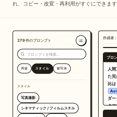
れ、コピー・改変・再利用がすぐにできます
作成者
279 件のプロンプト
新着
プロ
用途
スタイル
被写体
人間
た完
比は
スタイル
Axi
写真撮影
ダー
クフ
シネマティック / フィルムスチル
レス