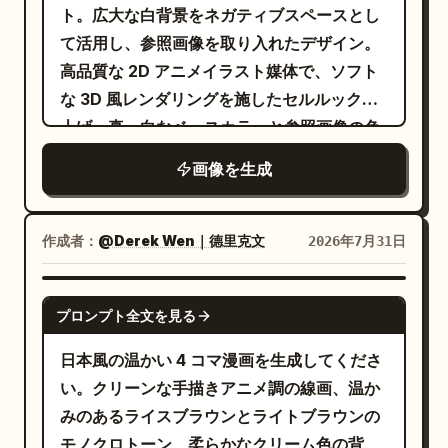
Japanese text: Large kanji characters
ト。広大な白背景をネガティブスペースとし
(Control) at the top left; red hang
支配
て活用し、参照画像を取り入れたデザイン。
tag on the right with "毒人形少女" (Poison
高品質な 2D アニメイラスト媒体で、ソフト
Doll) and "666". HER19845." on the left;
な 3D 風レンダリングを施したセルルック仕
"INNOCENCE DISSOLVED". "ONLY I
上げ。真っ白なベースカラーと参照画像の色
REMAIN." bottom right. Graphics: A
彩を対比させた構成。韓国のマンガ
画像を生成
barcode, a sniper scope, a skull in a
（Manhwa）スタイル。注：少なくとも 1 枚
circle, stylized butterflies, and the
の参照画像が必要です。注 2：ポスターのク
numbers "H19845". The texture is
レジット表記を削除したい場合は、プロンプ
作成者：
@Derek Wen｜德里克文
2026年7月31日
rough, with photographic grain,
トに「negative: billing block or credit
scratches, and a halftone effect of worn
block」を追加してください。
GPT IMAGE 2
printing. The face emerges from this
プロンプト全文を見る
visual chaos. The lighting is dramatic
日本風の温かい 4 コマ漫画を生成してくださ
and high-contrast. The composition is
い。クリーンな手描きアニメ調の線画、温か
dense, chaotic, and symmetrical in its
みのあるライスブラウンとライトブラウンの
asymmetry. The style should emulate
モノクロトーン、柔らかなクリーム色の背