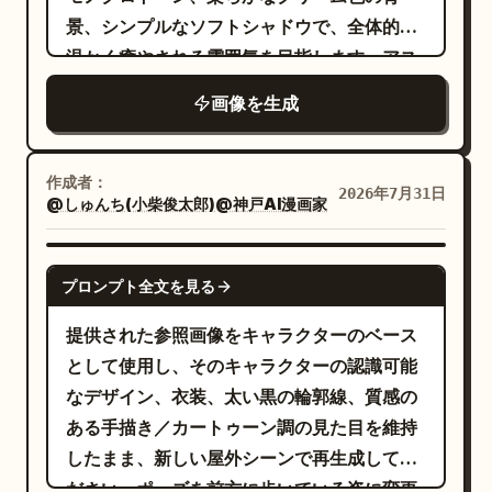
that of a hand-screen-printed concert
景、シンプルなソフトシャドウで、全体的に
poster.
温かく癒やされる雰囲気を目指します。アス
ペクト比：正方形 1:1、標準的な 2x2 の 4 コ
画像を生成
マレイアウトで、各コマの間は細い茶色の枠
線で区切ります。上部のタイトル：「
」という大きな文字を配置
Couple's Day
作成者：
2026年7月31日
@しゅんち(小柴俊太郎)@神戸AI漫画家
し、両側に小さなハートを添え、手書き風の
ダークブラウンで表現してください。 [4 コマ
の内容] 1 コマ目：若いアジア人カップルの立
GPT IMAGE 2
プロンプト全文を見る
ち姿。
が
の後ろに立ち、優しく
男性
女性
肩に手を置き、二人ともカメラに向かって微
提供された参照画像をキャラクターのベース
笑んでいる。 2 コマ目：居心地の良い室内
として使用し、そのキャラクターの認識可能
で、マグカップを両手で持ち、見つめ合って
なデザイン、衣装、太い黒の輪郭線、質感の
微笑むカップル。女性の横に、はっきりとし
ある手描き／カートゥーン調の見た目を維持
た中国語の吹き出し：「Thank you for
したまま、新しい屋外シーンで再生成してく
always being with me.（いつも一緒にいて
ださい。ポーズを前方に歩いている姿に変更