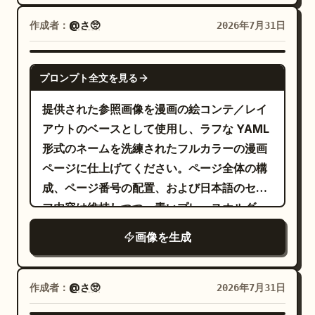
プロ仕様の線画、柔らかなグラデーション、
あるライスブラウン ＋ ライトブラウン ＋ ク
や油絵のような質感、目に見える筆致、鮮や
詳細なキャラクター描写、そして鮮明な黒い
作成者：
@さ🥺
2026年7月31日
リームホワイトのモノクローム、シンプルな
かな色彩、太い黒の輪郭線、遊び心のあるプ
コマ枠を備えた、クリーンなフルカラーの少
シャドウで、日本のライフスタイル漫画や癒
ロポーションを持つ、大胆な子供向けのイラ
女／女性向け漫画ページを完成させること。
GPT IMAGE 2
やしのイラストのような雰囲気。 [テキスト
ストのように仕上げてください。正方形に近
プロンプト全文を見る
キャンバスとレイアウト：4 コマ構成を厳守
に関する要件] 吹き出し内の中国語は正確か
いランドスケープ構成にしてください。フォ
してください（上段に横長 1 コマ、中段に斜
提供された参照画像を漫画の絵コンテ／レイ
つ明瞭に記述し、文字化けや変形がないよう
トリアリズム、グラデーション、細い線画、
め 2 コマ、下段に横長 1 コマ）。左上にタイ
アウトのベースとして使用し、ラフな YAML
にしてください。避けるべき要素：写実的な
余分なテキストは避けてください。
トル「夜食」、右上にページ番号「2/4」、
形式のネームを洗練されたフルカラーの漫画
写真、3D レンダリング、鮮やかな色使い、
中央下にアーティスト名「@_sagyo」を配
ページに仕上げてください。ページ全体の構
複雑な背景、キャラクターの顔の崩れ、文字
置してください。 各コマの変換： 1. 上段の横
成、ページ番号の配置、および日本語のセリ
化け、安っぽいステッカーのような質感。
長コマ：絵コンテの少女を、温かみのあるキ
フ内容は維持しつつ、青いプレースホルダー
ッチンでネギをトッピングした冷奴の器を持
の枠を完成したキャラクターイラストに置き
画像を生成
つ美しい若い女性として描いてください。縦
換え、コマ枠をきれいに描き直してくださ
書きの吹き出しを 1 つ配置し、「じゃ…お豆
い。 目標：参照する絵コンテに基づき、タイ
腐にめんつゆかけて…！」と入れてくださ
トル
、ページ
の完成した漫画ペ
夜食
2/4
作成者：
@さ🥺
2026年7月31日
い。 2. 中段左の斜めコマ：「悪魔」のプレー
ージを作成すること。 レイアウト：4 つのコ