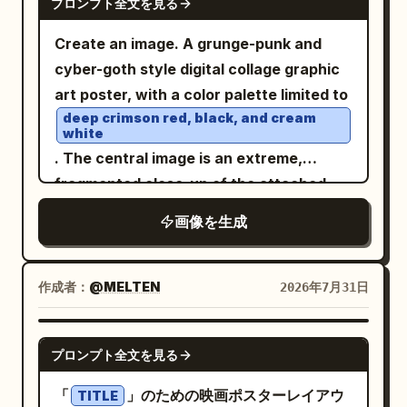
プロンプト全文を見る
Create an image. A grunge-punk and
cyber-goth style digital collage graphic
art poster, with a color palette limited to
deep crimson red, black, and cream
white
. The central image is an extreme,
fragmented close-up of the attached
model's face, featuring an intensely
画像を生成
right eye, heavy eyeliner, dripping
red
black tears ending in a small cross, and a
lip piercing. The face is cut off and
作成者：
@MELTEN
2026年7月31日
obscured by multiple diagonal bands and
blocks of solid, textured red, creating a
GPT IMAGE 2
プロンプト全文を見る
glitch effect. The background is a dense
collage of overlapping elements:
「
」のための映画ポスターレイアウ
TITLE