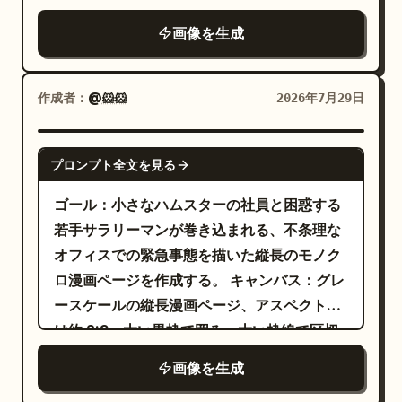
ラフな手書き風のレタリングに還元してくだ
ミングし、わずかに中心からずらして、イン
首、やや大きめの耳、小さな瞳が中心からず
います」と入れる。 3 コマ目：温かみのある
さい。中心からずらした腰から上の構図、わ
画像を生成
ターネットのミームやリアクション画像の美
れた巨大で淡い楕円形の目、極めて太い水平
金色の背景に、同じ男性の天使バージョンの
ずかなカメラの傾き、切り取られた背景のタ
学に合わせ、メガネの輝きを最も明るい焦点
の黒い眉、厚い黒い上まぶた、くすんだモー
バストアップ。長い白髪、青白い肌、輝く天
イポグラフィ、ゆったりとしたポスターの余
にしてください。
ヴ色の目の下のクマ、小さく幅広い三角形の
使の輪、白い羽の翼を持ち、祈るように手を
作成者：
@🐹🐹
2026年7月29日
白、そして軽く風化した印刷の縁を使用して
鼻、そして個別に描かれた不揃いな長方形の
組んだ優しく心配そうな表情。浮かぶ白い羽
ください。アスペクト比 4:5。
歯（欠けた歯や隙間がある）が見える幅の広
4 枚と小さなきらめきを数個含める。白い吹
GPT IMAGE 2
プロンプト全文を見る
い非対称なニヤリ顔。キャラクターには
き出しの中に「夜食は睡眠に響きますよ…今
[CLOTHING] を着用させ、太い縫い目、最小
夜はお白湯でそっとお布団へ…」と入れる。
ゴール：小さなハムスターの社員と困惑する
限のひだ、小さな手描き風アクセサリーを備
4 コマ目：木製のテーブルでのワイドなシー
若手サラリーマンが巻き込まれる、不条理な
えた、大胆なグラフィック形状に簡略化して
ン。左側に箸を持って迷っている様子の女
オフィスでの緊急事態を描いた縦長のモノク
ください。太い外側のシルエット、中程度の
性、右側に頬杖をついて不敵な笑みを浮かべ
ロ漫画ページを作成する。 キャンバス：グレ
太さの顔のライン、細く角張った髪の毛、目
る悪魔の男性。彼には黒い角、長い白髪、黒
ースケールの縦長漫画ページ、アスペクト比
や髪、服の縫い目周辺のわずかなひっかき傷
いコウモリの翼があり、背後には悪魔の尻尾
は約 2:3。太い黒枠で囲み、太い枠線で区切
を用いた自信に満ちた黒インクの輪郭線。フ
が見える。紫がかったグレーの背景に柔らか
られた 4 つの横長パネルを縦に配置する。 ビ
画像を生成
ラットな不透明色、各形状につき 1 つのハー
なスクリーントーンのテクスチャ。テキス
ジュアルスタイル：緻密な日本の青年漫画風
ドエッジなセルシャドウ、まばらな鉛筆のハ
ト：左側の女性の白い吹き出しに「く