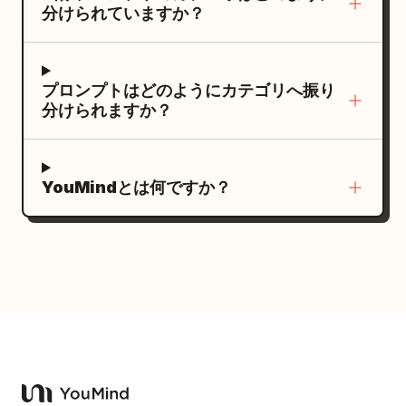
突き刺すような、眩いばかりに明るいひび割
ン、アンテナ塔、雨、光沢のある反射がシー
分けられていますか？
ドのある廃墟都市の雰囲気。 3. 中左パネル:
れが、彼女のアスリートのような胸、肩、腕
ンを彩る。 2. 上段中央のコマ：赤いフードの
黒い服を着て顔の近くで丸い扇子を持つ、横
を走っています。彼女はぼろぼろの腰巻き
下から覗くクモのヒーローのマスクのアッ
たわったエレガントな長髪の人物。周囲を赤
と、非常に複雑で古びたブロンズ製の腕甲を
プ。白く光る目、赤いクモの巣模様。顔の横
プロンプトはどのようにカテゴリへ振り
と黒の幾何学的な円、グリッド、長方形、そ
身に着けており、そこには鋭い鉛筆のフィリ
で赤い拳を握りしめ、手からは雷のような赤
分けられますか？
してクリーム色のネガティブスペースが囲み
グリー（金銀線細工）が施されています。プ
いクモの巣のエネルギーが放たれている。 3.
ます。気だるくスタイリッシュな雰囲気。 4.
ロップデザイン：彼女の手からぶら下がって
右上のコマ：アーマーのヒーローのアップ。
中右パネル: 黒いストレートのボブヘア、赤
いるのは、巨大で装飾的なヴィンテージのガ
洗練されたダークブルーのメタリックアーマ
YouMindとは何ですか？
い目、顔に小さな赤い縦のマークがある青白
ラス製アストロラーベまたはランタンです。
ー、シアン色に光るバイザー、胸の円形リア
い少女のクローズアップポートレート。背景
その内部は、眩しく強烈に熱いネオンゴール
クター、赤・白・青のリングが描かれた丸い
は黒・白・赤の抽象的な幾何学模様で、円や
ドと純粋な黄色の光で燃え上がり、魔法のよ
盾を掲げた、英雄的な斜めからのアングル。
長方形のブロックを配置。 5. 下左パネル: ミ
うに輝く蛾が群がっています。黄金の熱のゆ
4. 中段の大きなコマ：メインの戦闘シーン。
ニマルな街歩きのシーン。長いグレーのコー
らぎがそこから立ち昇り、彼女の腕とアスリ
屋上でクモのヒーローが雨水を跳ね上げなが
トを着た人物が、低く伸びるオレンジと白の
ートのような胴体の乾いたグラファイトの質
らスライディングまたは突進し、片手からシ
コーギーにリードをつけて歩いています。背
感に、過酷で輝くオレンジゴールドのリムラ
アン色に光る円形のエネルギー・ウェブシー
景には赤い円、黒いブロック、クリーム色の
イトをアグレッシブに投げかけています。質
ルドをアーマーのヒーローに向けて放つ。ア
壁、階段、鋭い建築的な幾何学模様。 6. 下右