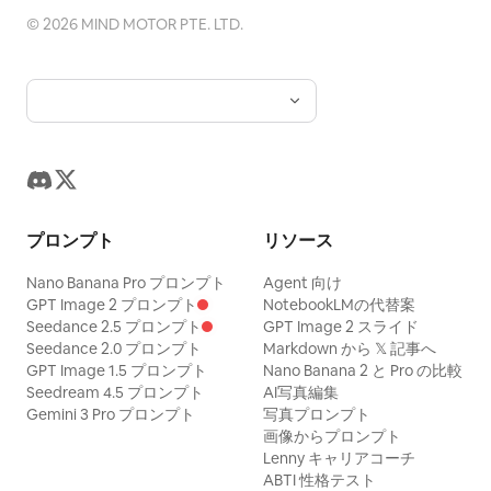
感と仕上げ：表面の触感がすべてです。白い
ーマーのヒーローはマントをなびかせ、盾を
©
2026
MIND MOTOR PTE. LTD.
パネル: 柄物の着物を着た伝統的な日本人女
背景は純粋で清潔でなければなりません。キ
構えて踏ん張り、シアン色のエネルギービー
性または芸者の後ろ姿。塔の屋根と提灯の前
ャラクターのマットな表面には、目に見える
ムを上空へ発射する。嵐の雲の中には複数の
に立っています。明るい青空とクリーム色の
紙の粒子、乾いたグラファイトのドラッグ、
ドローンが浮かび、赤いレーザービームを放
雲、そして大胆な黒・赤・クリーム・タン
生のハッチングラインが必要です。輝く液体
つ。火花、水しぶき、ネオンのビル群がアク
（黄褐色）の建築的な形状を含めます。 被写
アンバーのひび割れとアストロラーベの火
ションを強調する。 5. 左下のコマ：濡れた屋
体のカスタマイズ: コラージュの構造は固定
は、彩度を落としたスケッチに対してアグレ
上で一人身を潜めるクモのヒーロー。クモの
しつつ、全体のテーマは
ッシブに際立つ、純粋でブレンドされていな
巣を放つ構えで片手を前に突き出している。
プロンプト
リソース
6 つの関連性のないレトロな日本風ポスターシー
い、強烈に明るいデジタルオーバーレイのよ
背景には雨、アンテナの支柱、暗いビル群。
ン
うに見える必要があります。ムード：壮大、
6. 下段中央のコマ：丸い盾を構えて戦闘態勢
Nano Banana Pro プロンプト
Agent 向け
として解釈を許可します。メインカラーは
GPT Image 2 プロンプト
NotebookLMの代替案
生々しい、アグレッシブなコントラスト、ダ
をとるアーマーのヒーロー。明るいシアン色
クリーム、黒、朱赤、バーントオレンジ、チャコ
Seedance 2.5 プロンプト
GPT Image 2 スライド
ールグレー、ネイビーブルー
ークファンタジー、力強い女性の強さ、威
のエネルギー球を生成しており、周囲には赤
Seedance 2.0 プロンプト
Markdown から 𝕏 記事へ
を使用してください。ムードは
GPT Image 1.5 プロンプト
厳、非常に詳細なスタジオグレードのスケッ
Nano Banana 2 と Pro の比較
とシアンの同心円状のエネルギーリングが渦
Seedream 4.5 プロンプト
AI写真編集
スタイリッシュ、ミステリアス、ノスタルジッ
チ。レンダリングスタイル：超プレミアムな
巻いている。 7. 右下のコマ：空に広がる巨大
ク、グラフィック
Gemini 3 Pro プロンプト
写真プロンプト
RPG キャラクターコンセプトアート、純白の
な赤いクモの巣の下で、屋上に並んでポーズ
画像からプロンプト
に設定します。アートスタイルは
Lenny キャリアコーチ
背景に分離、極端なグラファイトクロスハッ
をとる 2 人のヒーロー。中央には青いドロー
アニメの影響を受けたレトロな日本モダニズムの
ABTI 性格テスト
ポスターイラスト