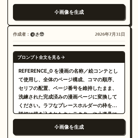
くれてありがとう）」を配置。白く丸みを帯
し、片手で赤いリードを持ち、気まずさや躊
画像を生成
びた吹き出しに、明瞭な黒文字。 3 コマ目：
躇を表す小さな汗のマークを加えてくださ
キッチンで一緒に料理をするカップル。コン
い。 キャラクターの横でリードにつながれて
ロの横に並び、男性が混ぜ、女性が手伝って
歩くかわいい柴犬を追加してください：オレ
作成者：
@さ🥺
2026年7月31日
いる。表情は真剣かつ幸せそうに。 4 コマ
ンジ色の毛並み、巻いた尻尾、赤い首輪、口
目：強く抱き合うカップル。男性が頭を下げ
を開けた幸せそうな表情、太い黒の輪郭線、
GPT IMAGE 2
プロンプト全文を見る
て女性の額に優しくキスをし、女性は目を閉
全体と調和するペイントの質感。 シーンは岩
じて微笑んでいる。 [キャラクターの一貫性
の多い川辺の小道に設定し、中央を横切る青
REFERENCE_0 を漫画の名称／絵コンテとし
に関する必須要件] 1 コマ目から 4 コマ目ま
い川、点在する岩、両側の緑の茂みや木々、
て使用し、全体のページ構成、コマの順序、
で、二人のキャラクターの顔、髪型、服装、
明るい青空、そして左上にちょうど 1 つの大
セリフの配置、ページ番号を維持したまま、
体型を完全に一致させてください。キャラク
きな白い雲を描いてください。右上に 2 つの
洗練された完成済みの漫画ページに変換して
ターの崩れは厳禁です。 男性：短髪、優しい
小さな点（バブルドット）でつながれた白い
ください。ラフなプレースホルダーの枠を、
顔立ち、シンプルなセーターまたはシャツを
吹き出しをちょうど 1 つ追加し、その中に
詳細に描き込まれたキャラクターや小道具に
着用。 女性：ミディアムヘア、優しい顔立
という日本語のテキストを黒の縦
あつい…
置き換え、絵コンテのシーンの流れを保持し
画像を生成
ち、ホームウェアを着用。 [スタイルと質感]
書きで入れてください。 スタイル：画像全体
てください。 目標：
をテーマにした、
夜食
クリーンな手描きアニメ調の線画、温かみの
を、厚塗り（インパスト）のアクリル絵の具