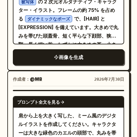
の 2 次元オルタナティブ・キャラク
す…」と入れてください。 4. 下段の横長コ
被写体
性の銀髪の天使バージョンにし、笑顔で白い
ル。パネル間には太い黒の枠線（ガター）を
ター・イラスト。フレームの約 75% を占め
マ：左側に再び少女を描き、「七味」と書か
翼と輝く天使の輪を持ち、手を組んだ温かく
使用する。 1 コマ目：薄暗い青色の深夜のキ
る
で、[HAIR] と
れた赤いキャップの小瓶を持って決意に満ち
ダイナミックなポーズ
神聖な雰囲気で描いてください。 コマごとの
ッチン兼ダイニングルーム。
[EXPRESSION] を備えています。大きめで丸
た表情をさせてください。コマ全体に 3 つの
描写： 1. 上段のコマ：キッチン／ダイニング
というスリムな女
柔らかな顔立ちの若い女性
みを帯びた頭蓋骨、短く平らな下顔部、狭い
セリフ効果／吹き出しを追加してください。
の背景で、ネギを乗せた豆腐の器を持つ若い
性が、銀色の冷蔵庫の前に立ち、片手を腹部
顎、長く細い首、わずかに大きめの耳、小さ
トゲトゲした吹き出しに「七味も…かけ
女性を描き、参照画像と同じセリフを縦書き
に当てている。彼女は長いダークブラウンの
な瞳が中心からずれた巨大で淡い楕円形の
る…！」、波打つ吹き出しに「くっ…今夜は
の吹き出しに入れてください。 2. 中段左のコ
画像を生成
髪、青白い肌、控えめな茶色のロングドレス
目、極めて太い水平な黒い眉、重厚な黒い上
天使側の勝ちですか…」、楕円形の吹き出し
マ：暗い紫色の背景を背に腕を組んだ悪魔の
にダークなベスト風のボディス、チェック柄
まぶた、くすんだモーヴ色の目の下のクマ、
に「それは悪ではなく彩りです」と入れてく
男性を描き、参照画像のセリフに合わせて縦
のシースルー袖、アンクルソックス、茶色の
小さく幅広い三角形の鼻、そして個別に描か
ださい。背景はシンプルな温かみのあるテー
作成者：
@MB
2026年7月30日
書きの吹き出しを 2 つ配置してください。 3.
レースアップシューズを着用している。キッ
れた不揃いな長方形の歯、欠けた上の歯 1
ブルトップにしてください。 スタイルの制
中段右のコマ：明るい金色のキラキラした背
チンには以下の要素を必ず含める：左側にシ
本、欠けた歯 1 本、深い黒い隙間が見える幅
約：日本語のセリフは読みやすく、必要に応
GPT IMAGE 2
景と小さな花を背に、手を合わせて微笑む天
ンクとカウンター 1 つ、夜空が見える窓 1
プロンプト全文を見る
広で非対称な笑みを浮かべています。キャラ
じて縦書きにしてください。完成したアート
使の男性を描き、参照画像のセリフに合わせ
つ、背後に銀色の冷蔵庫 1 つ、右側に棚ユニ
クターには
は絵コンテよりもはるかに詳細に描き込み、
簡略化されたグラフィックな服装
肩から上を大きく写した、ミーム風のデジタ
て吹き出しを 2 つ配置してください。 4. 下段
ット 1 つ、電子レンジ 1 つ、コーヒーメーカ
を着用させ、太い縫い目、最小限のひだ、小
魅力的なアニメ調の顔立ち、柔らかなライテ
ルイラストを作成してください。キャラクタ
のコマ：左側で七味の小瓶を持ち、驚いた表
ー 1 つ、木製のダイニングテーブル 1 つ、ダ
さな手描き風のアクセサリーを備えた、大ま
ィング、クリーンな彩色を施してください。
ーは大きな緑色のカエルの頭部で、丸みを帯
情の若い女性を描いてください。「七味も…
イニングチェア 2 脚、テーブル上の暗い色の