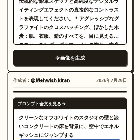
伝統的な鉛筆スケッチと高純度なデジタルラ
パネル、突然の命令：背景の上司が怒りを爆
で、金の装飾的な縁取りと紋章のようなフィ
イン被写体：鎧を纏いフードを被った支配者
イティングエフェクトの直接的なコントラス
発させ、ギザギザの吹き出しとドラマチック
リグリーが施されている。右下の前景には、
を、肩から上の極端なクローズアップで、わ
トを表現してください。 * アグレッシブなグ
な集中線で叫ぶ。若手社員は驚いてのけぞ
ダークグリーンのレザーグローブをはめた
ずかにカメラの方を向かせて描く。深いフォ
ラファイトのクロスハッチング、ぼかした木
り、口を開けて冷や汗をかき、手をキーボー
手、またはアーマーを装着した前腕を一部見
レストグリーンの織り目の粗い布製フード、
炭：肌、衣服、鎧のすべてを、目に見えるク
ドの近くに置いている。ハムスターはミニデ
せる。 レイアウト: 左側の 3 分の 1 はグラフ
ダークなガンメタルのメディエバル SF マス
ロスハッチング、グラファイトの擦れ、木炭
スクから顔を上げている。ハムスターと社員
ィック・ポスターの余白とし、垂直方向にタ
ク、装飾的なリベット、彫刻されたフィリグ
のぼかしを用いて形成します。紙の粗い質感
の近くに小さな手書きの擬音を追加。ギザギ
イポグラフィを配置する。ポートレートの背
画像を生成
リー（金銀線細工）、鋭い頬と眉のプレー
を残し、滑らかなシェーディングは適用しな
ザの吹き出しの中に大きな日本語テキスト：
後に、上部中央左から右下に向かって伸びる
ト、彫刻された金属製の鼻梁を着用。マスク
いでください。 * 純白のネガティブスペー
「今すぐヤ〇トの集荷呼べ！！今日中！！熊
ダークグリーンの太い斜めのペイントストロ
の影から覗く目は、人間味のある強烈な眼差
ス、クールグレーのモノクロベース：背景は
本に支援物資を送るから！！」。驚いた反応
作成者：
@Mehwish kiran
2026年7月29日
ークを 1 本入れる。左下中央付近に、スパイ
し。目の部分には、マスクと一体化した精巧
清潔な純白に保ち、被写体はクールグレーと
の近くに擬音「びくっ」を追加。 3. 第 3 パ
ク付きの緑と金のレンズをクロップしたクロ
なスパイク付きの眼鏡フレームを追加し、左
ブルーグレーのトーンで描画します。白い余
ネル、説明とエスカレーション：上司が身を
GPT IMAGE 2
ーズアップの小さな長方形のインセット画像
右に2つのミラーレンズを配置する（左レン
プロンプト全文を見る
白が多いほど、線画とモデリングはハイエン
乗り出して叫び、左側に「はぁ!?」と書かれ
を 1 つ配置し、細い金の枠で囲む。 テキスト
ズはエメラルドグリーン、右レンズはゴール
ドな RPG アートブックのような仕上がりにな
た巨大なギザギザの吹き出しがある。若手社
クリーンなオフホワイトのスタジオの壁と淡
コンテンツ: 以下の 5 つのテキスト要素を必
デンイエロー）。アイウェアは棘のように尖
ります。 * 眩いフラットなアンバー（琥珀
員は不安そうに上司の方を向き、汗をかきな
いコンクリートの床を背景に、空中でエネル
ず含めること: 1) 左端に沿って垂直に配置さ
ったクロームシルバーで、高い鏡面反射ハイ
色）の輝き、ブレンドされていないデジタル
がら右側の丸い吹き出しで「く、熊本です
ギッシュにジャンプする
れた、背の高いコンデンス書体の黒いタイト
ライトを表現する。鎧には黒ずんだ鋼鉄のプ