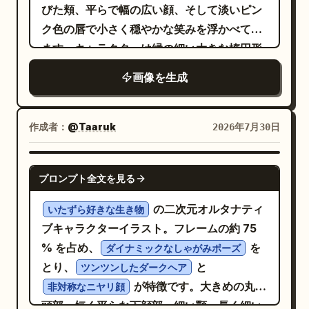
かなグラフィック形状に簡略化してくださ
コマや吹き出しを勝手に追加しないでくださ
びた頬、平らで幅の広い顔、そして淡いピン
かける…！」というセリフにはギザギザの強
マグカップ 1 つ、棚の上の小さなボトルや瓶
い。太い外側のシルエット、中程度の太さの
い。元のプレースホルダーが持つ、天使と悪
ク色の唇で小さく穏やかな笑みを浮かべてい
調吹き出しを、天使側のセリフには雲形の吹
数個。テキスト：右側に縦書きのナレーショ
顔の線、細く角張った髪の毛、そして目や
魔のコミカルな解釈を維持してください。
ます。キャラクターは縁の細い大きな楕円形
き出しを、最後のセリフには楕円形の吹き出
ンボックスで「深夜零時—」、女性の近くに
髪、服の縫い目周辺にわずかな引っかき傷を
のメガネをかけており、両方のレンズは強い
しを使用してください。 スタイル：洗練され
波打つような腹の音で「ぐぅ〜」、左側に白
画像を生成
用いた、自信に満ちた黒いインクの輪郭線を
反射で光っているかのように、柔らかい光の
た日本の少女漫画／マンガ風のイラスト、柔
い不規則な吹き出しで「小腹…すいた…」と
使用してください。フラットで不透明な色
拡散効果を伴う非常に明るい白で描かれ、目
らかなグラデーション、繊細な線画、魅力的
入れる。 2 コマ目：紫色の背景に、ハンサム
面、形状ごとに 1 つのハードエッジなセルシ
は隠れています。画面右側には緑色の手が上
なキャラクター描写、ほのかな赤らみ、温か
作成者：
@Taaruk
2026年7月30日
な悪魔の男性のバストアップ。非常に長い白
ェーディング、まばらな鉛筆のハッチング、
がり、人差し指でメガネのブリッジを押し上
みのある室内照明、表情豊かな顔立ち、縦書
髪、青白い肌、黒い曲がった角、優雅で鋭い
わずかなインクの揺れ、わずかな色ズレ、そ
げるような、賢そうでドヤ顔の仕草をしてい
きの日本語吹き出し。セリフは読みやすく日
GPT IMAGE 2
目つき、唇に指を添えた挑発的な表情。黒い
して控えめな使い古された紙の質感を取り入
プロンプト全文を見る
ます。キャラクターは、下部に見えるシンプ
本語で記載し、絵コンテの元のテキストを可
シャツ、茶色のベスト、オレンジ色のネクタ
れてください。制御された [COLORS] パレッ
ルな
のシャツを着ています。太く
能な限り使用してください。 制約事項：プレ
明るい青
の二次元オルタナティ
イまたはコードのアクセント、小さなオレン
いたずら好きな生き物
トを使用し、すべての色を明確に分離し、適
不均一な黒いスケッチ風の輪郭線、シンプル
ースホルダーの枠や構成用のラベルは残さな
ブキャラクターイラスト。フレームの約 75
ジ色のポケットチーフを着用。悪魔のモチー
度な彩度を保ってください。キャラクターを
なフラットなカートゥーン調の塗り、顔と手
いでください。コマを勝手に追加しないでく
% を占め、
を
フを必ず 3 つ含める：小さな黒い猫悪魔のシ
ダイナミックなしゃがみポーズ
[BACKGROUND] に配置し、大きなフラット
に施された柔らかいエアブラシ風の緑色の陰
ださい。漫画ページはきれいに仕上げ、印刷
とり、
と
ルエット 1 つ、三叉の矛のシンボル 1 つ、黒
ツンツンしたダークヘア
な形状、いくつかの大まかに描かれた環境の
影、そして詳細を抑えた
の背
可能な状態にしてください。
ライトグレー
が特徴です。大きめの丸い
いコウモリの翼 1 つ。白い吹き出しの中に
非対称なニヤリ顔
詳細、そして「[TEXT]」と書かれた巨大で
景を使用してください。構図はタイトにトリ
頭部、短く平らな下顔部、細い顎、長く細い
「今食べたいものが一番おいしいに決まって