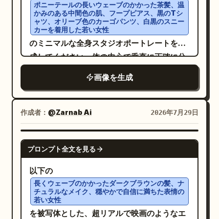
オーバーレイ：アンバーの輝きは、ひび割
か……？配送ストップしてると思います
ポニーテールの長いウェーブのかかった茶髪、温
ル「
GENTLE MONSTER × DOCTOR DOOM
レート、金の装飾トリム、右下には緑色の革
かみのある中間色の肌、フープピアス、黒のTシ
れ、粒子、光源の形でのみ突然現れるように
が……」と言う。ハムスターは小さなキーボ
」; 2) その下に配置された、大きく太字のモ
ャツ、オリーブ色のカーゴパンツ、白黒のスニー
製手袋または肩の素材、胸部／肩の鎧には目
し、エッジを硬く、純粋な色で表現します。
ードを素早く叩き、丸い吹き出しで「はい、
カーを着用した若い女性
デルラベル「
」; 3) 3
DOOMWAR VV-616
立つ金の紋章を1つ配置する。 レイアウトと
ソフトなグラデーションは避け、クールグレ
どの配送会社も熊本への配送は全域ストップ
のミニマルな全身スタジオポートレートを作
行にわたる、文字間隔を広げた大文字のタグ
カウント可能な要素：メインポートレートを1
ーと黄金色の光の衝突が、作品に真のインパ
してます」と言い、小さなタイピング音「カ
成してください。体の中心で垂直に正確に分
ライン「ENGINEERED FOR DOMINION. /
つ、左下中央付近に同じスパイク付き緑と金
クトを与えます。完全にオリジナルの超プレ
タカタカタ」を添える。 4. 第 4 パネル、殺伐
割し、左半分は自然な柔らかい窓からの光、
FORGED IN LATVERIA. / WORN BY
画像を生成
の眼鏡のクローズアップを示す小さな長方形
ミアムなキャラクターコンセプトアートイラ
としたオチ：背景は影が濃くなり、ほとんど
目に見える生地の質感、リアルな髪の動き、
SOVEREIGNS.」; 4) 右下に配置された小さ
のインセット画像を1つ、左端に縦書きのタイ
ストを作成してください。テーマは「The
黒くなる。上部中央付近の壁掛け時計が 6 時
突き上げた左拳を備えたリアルなカラー写真
な金の署名「
」; 5) 左側
Victor Von Doom
トルスタックを1つ、その下に製品名称ブロッ
Amber-Bound Eidolon（琥珀に縛られた幻
半を指している。若手社員は右側で青ざめて
にしてください。右半分は、同じポーズ、ア
作成者：
@Zarnab Ai
2026年7月29日
の余白、垂直タイトルとモデルラベルの中間
クを1つ、名称の下に短い技術説明ブロックを
影）」です。強力でアスリートのような体格
疲れ果て、目は真っ白で、冷や汗をかき、絶
イデンティティ、服装、プロポーション、髪
に配置された小さな金の装飾紋章。 ビジュア
1つ、左端に沿って細い縦のゴールドラインを
の女性ファントムガーディアンが、光り輝く
望的な表情をしている。ハムスターは左側の
型、動きを完全に一致させた、手描きの白黒
GPT IMAGE 2
ルスタイル: 超高精細なフォトリアル・ダー
1つ、ラインの下に小さな金の装飾紋章を1
プロンプト全文を見る
黄金の蛾で満たされたヴィンテージのガラス
小さなキーボードの後ろで、同じく目を真っ
マンガ／コミック風スケッチに変換してくだ
クファンタジーと高級ファッション広告の融
つ、右下に
と書かれた
Victor Von Doom
製アストロラーベ（天体観測儀）を手に持
白にしてデスクに前足を置いている。左上の
さい。キャラクターの脚は跳躍しているよう
合。マーベルにインスパイアされたヴィラン
以下の
小さな署名を1つ含めること。 テキストコン
ち、下半身はぼかした木炭と輝く黄金の砂へ
巨大なギザギザの吹き出しには「そんなの無
に曲げ、写真側ではスニーカーが跳ね上が
長くウェーブのかかったダークブラウンの髪、ナ
の美学、アンティークな金属細工、緑と金の
テンツ：左端に、縦書きの黒いコンデンス体
チュラルなメイク、穏やかで自信に満ちた表情の
と溶け出しています。被写体と伝承は完全に
理を通してこい！！話せばどっかしら受け取
り、スケッチ側ではもう片方の足が降りてい
アクセントカラー、ブルータリズム・タイポ
若い女性
（長体）の大文字テキストで
オリジナルである必要がありますが、視覚ス
ってくれるだろ！！片っ端から当たれ！！」
る状態にします。スケッチ側のみに、コミッ
グラフィ、プレミアムなエディトリアル・ポ
を被写体とした、超リアルで映画のようなエ
と
GENTLE MONSTER × DOCTOR DOOM