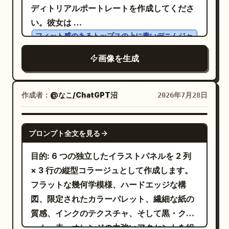
タイルはハイエンドな RPG テーブルトークキ
と書かれている。最終的な雰囲気は、無表情
ク風の背景要素を正確に 14 個追加してくださ
スターデザイン、ドラマチックなスタジオ照
ディトリアルポートレートを作成してくださ
配置する。その下に、太字の横書き製品ラベ
ャラクターデザインシートの忠実度を 100%
な恐怖と職場の不条理さ。 テキストの制約：
い：輪郭線のみの星 3 つ、漫画風の煙 2 つ、
明、浅い被写界深度、鋭利なマスクのディテ
い。彼女は
ルとして
を配置す
DOOMWAR VV-616
維持し、純白の背景に配置してください。最
日本語のセリフは上記の内容を正確に維持す
稲妻マーク 2 つ、長いスピード線の集合 5
ール。 制約: 右端に顔を大きくクロップした
フィット感のあるトップスの上に青いデニムジャ
る。さらにその下に、短い大文字の3行
優先事項は、生の乾いたクールグレーの鉛筆
ること。太い手書き風の漫画フォントを使用
つ、足元の床に衝撃のバースト 1 つ、小さな
ケットを羽織り、同色のブルージーンズと黒のハ
非対称な構図を維持すること。インセット画
イヒール
「ENGINEERED FOR DOMINION.」
画像を生成
スケッチ（グラファイトハッチング）と、眩
すること。伏せ字の会社名は実在のブランド
インクの点の集まり 1 つ。背景はシンプルで
像 1 つとテキスト要素 5 つの正確な数を守る
を着用しており、構図全体を通して顔立ち、
「FORGED IN LATVERIA.」「WORN BY
いデジタル発光との極端な視覚的衝突です。
ではなく「ヤ〇ト」とすること。余計なキャ
整理された状態を保ち、顔、胴体、パンツ、
こと。余計なロゴや透かしは入れず、漫画や
髪型、体型、服装を完全に維持してくださ
SOVEREIGNS.」を配置する。背の高いコン
環境描写、読み取り可能なテキスト、ロゴは
プション、ロゴ、ウォーターマーク、ページ
靴を通る分割線が完璧に揃うようにしてくだ
アニメ調のスタイルは避けること。
作成者：
い。 2 つのシュールなコンセプトを 1 つのシ
@なこ/ChatGPT沼
2026年7月28日
デンス体のサンセリフ体を使用し、かすれた
含めないでください。スタイルディレクショ
番号は追加しないこと。 構成の制約：ページ
さい。高解像度のエディトリアルライティン
ームレスなシーンに融合させます： 一方で
プリントテクスチャとダークチャコールイン
ン：これが絶対的な優先事項です。プレミア
には必ず 4 つのパネル、3 人の登場人物、1
グを使用し、遊び心のあるアクションのエネ
は、現代の国際海運港に腰まで浸かって立つ
クで表現する。 ビジュアルスタイル：超高精
GPT IMAGE 2
ムなファンタジーキャラクターコンセプトア
つのミニチュアハムスター用ワークステーシ
ルギーを表現してください。左側は鮮明なリ
プロンプト全文を見る
巨人のような女性を描写してください。周囲
細なシネマティックリアリズム。ラグジュア
ートが純白のネガティブスペース背景に配置
ョン、1 つの若手社員用の通常ワークステー
アリズム、右側は表現力豊かなインクのハッ
にはコンテナターミナル、貨物クレーン、倉
リーアイウェアのキャンペーンとコミックの
目的: 6 つの独立したイラストパネルを 2 列
された、この画像ファミリーのスタイルを完
ション、そして最後のパネルにのみ見える壁
チングで仕上げ、テキストや透かし、他の人
庫、ターコイズブルーの海水、そして複数の
ヴィランの鎧を融合させ、マクロ撮影のよう
× 3 行の縦型コラージュとして作成します。
全に再現してください。「グラファイトハッ
掛け時計を含めること。可愛いハムスター
物は一切入れないでください。
貨物船を配置します。彼女が片手でミニチュ
なライティング、フード下のドラマチックな
フラットな幾何学模様、ハードエッジな構
チング」と「ぼかした木炭」のエフェクトを
と、過酷で殺伐としたオフィスドラマの対比
アのコンテナ船を優しく持ち、その周囲を本
影、繊細なフィルムグレイン、ハーフトーン
図、限定されたカラーパレット、繊細な紙の
強く強調します。女性キャラクターの肌、
を強調すること。
物の貨物船がリアルな航跡を残しながら航行
のポスターテクスチャ、彩度を抑えた緑と金
質感、インクのテクスチャ、そして黒・クリ
鎧、衣服のすべての影の部分には、非常に目
している様子を描いてください。暗い嵐の雲
のパレット、金属の反射、プレミアムなエデ
ーム・赤・オレンジの力強いアクセントを組