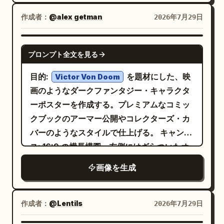
の線画、スクリーントーンによる陰影、清潔
ッチング、わずかなインクの揺れ、わずかな
っ…」、右端のトゲのある縦長の吹き出しに
感のあるオフィスのパース、表情豊かなキャ
作成者：
@alex getman
2026年7月29日
色ズレ、そして控えめな古紙の質感を表現し
「悪魔ちゃん…！」、悪魔の近くの丸い吹き
ラクター、ドラマチックな集中線とギザギザ
てください。
のコン
出しに「ふふ もう箸をお持ちですよ」と入れ
落ち着いたアースカラー
の吹き出し。最後のパネルはコントラストを
GPT IMAGE 2
トロールされたパレットを使用し、すべての
る。 ビジュアルスタイル：高品質な日本のウ
プロンプト全文を見る
高くする。カラーは使用しない。 設定：現代
色を明確に分離し、適度な彩度を保ちます。
ェブマンガ、エレガントな線画、柔らかなグ
の日本のオープンオフィス。デスクの列、デ
目的:
を題材にした、映
Victor Von Doom
キャラクターは [BACKGROUND] を背景に配
ラデーション、繊細なスクリーントーンのテ
スクトップモニター、キーボード、バインダ
画のようなダークファンタジー・キャラクタ
置し、大きなフラットな形状、大まかに描か
クスチャ、詳細な衣服のシワ、表情豊かな
ー、棚、パーティション、窓、蛍光灯のオフ
ーポスターを作成する。プレミアムなコミッ
れた環境の詳細、そして「[TEXT]」と書か
顔。キッチンはムードのある夜のパレット、
ィスらしい雰囲気、書類。ハムスターはデス
クブックのアーマー公開やコレクターズ・カ
れた巨大でラフな手描き風レタリングに簡略
誘惑の悪魔は紫のパレット、抑制の天使は温
クの上にミニチュアのオフィスセットを構え
バーのようなスタイルで仕上げる。 キャンバ
化してください。腰から上のオフセンター構
かみのある金色のパレットを使用する。キャ
ている。 主な登場人物：以下の 3 名を必ず登
ス: 16:9 の横長構図。左側にはざらついたオ
図、わずかなカメラの傾き、切り取られた背
ラクターは全パネルを通して一貫させるこ
場させる。1) ダークスーツに白シャツ、スト
フホワイトの紙の背景を配置し、右側の 3 分
景のタイポグラフィ、ゆったりとしたポスタ
と。 制約：必ず 4 コマで構成し、登場する主
画像を生成
ライプのネクタイ、黒の短髪の若手日本人男
の 2 を鎧をまとった人物の大きなクローズア
ーの余白、そして軽く風化した印刷エッジを
要なキャラクター/役割は、女性、白髪の男性
性社員。デスクトップ PC がある大きなデス
ップ・ポートレートが占める。高コントラス
使用してください。アスペクト比 4:5。
の悪魔バージョン、同じ男性の天使バージョ
クに座っている。2) 小さくてふわふわしたハ
ト、写実的なレンダリング、ドラマチックな
作成者：
@Lentils
2026年7月29日
ンの計 3 つに限定する。日本語のテキストは
ムスター。可愛らしいが真剣な表情。ミニチ
影、ハーフトーンの印刷粒子、微細な傷、そ
指定通りに維持すること。指定以外のパネ