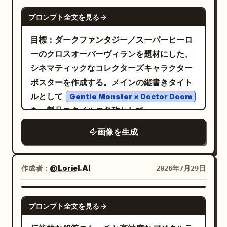
ュアのデスク、モニター、キーボード、書
して使い古されたポスターの質感を表現す
GPT IMAGE 2
ル、キャラクター、ランダムな英語のテキス
類、事務用品を揃えた小さなオフィスチェア
プロンプト全文を見る
る。 メイン被写体: 装飾が施された黒いラト
ト、ロゴ、または「@_sagyo」以外の透か
に座っている。3) 怒った中年男性の上司。ス
ベリア製アーマーを纏った、フード付きの君
目標：ダークファンタジー／スーパーヒーロ
しは追加しないこと。
ーツとネクタイ姿、眼鏡をかけ、険しい表
主ヴィラン。肩から上を映した、強烈な 3/4
ーのクロスオーバーヴィランを題材にした、
情。後方のデスクに座っているか、立ってい
クローズアップ構図。深みのある
シネマティックなコレクターズキャラクター
る。若手社員は
、ハ
若手日本人サラリーマン
の織物製フードを被って
エメラルドグリーン
ポスターを作成する。メインの縦書きタイト
ムスターは
、上司は
小さなハムスターの社員
おり、顔に深い影を落としている。金属製の
ルとして
Gentle Monster × Doctor Doom
とする。 パネル構成とアク
怒った中年部長
マスクはダークなガンメタルカラーで、彫刻
を、製品スタイルの名称として
ション（計 4 パネル）： 1. 第 1 パネル、落ち
のようなフィリグリー（金銀線細工）、リベ
を使用すること。 キ
DOOMWAR VV-616
着いた導入：若手社員が右側の手前で PC に
画像を生成
ット、鋭角的なプレート、そして中央の重厚
ャンバス：16:9 のワイドなランドスケープポ
向かってタイピングしており、左手前のハム
な鼻梁が特徴。マスク全体に精巧なスパイク
スター。ザラついたオフホワイトの羊皮紙の
スターを少し心配そうに見ている。ハムスタ
付きの眼鏡のようなフレームを追加し、2 つ
背景に、ハーフトーンの斑点、黒インクの擦
作成者：
@Loriel.AI
2026年7月29日
ーはメインデスクの上の小さな椅子とミニチ
の反射レンズを装着する。左レンズは緑色
れ、そしてくすんだ黄緑色の色調を加える。
ュアデスクに座っている。上司は背景でモニ
に、右レンズは金色に発光させる。レンズの
構図は、左側の細いタイポグラフィの列と、
GPT IMAGE 2
ターを見てイライラしている。一番右端には
上の影から、鋭く威圧的な人間の目がわずか
プロンプト全文を見る
中央から右側を占める巨大なキャラクターの
オフィスバインダーが並んでいる。 2. 第 2
に覗いている。肩のアーマーは光沢のある黒
クローズアップポートレートに分割する。 メ