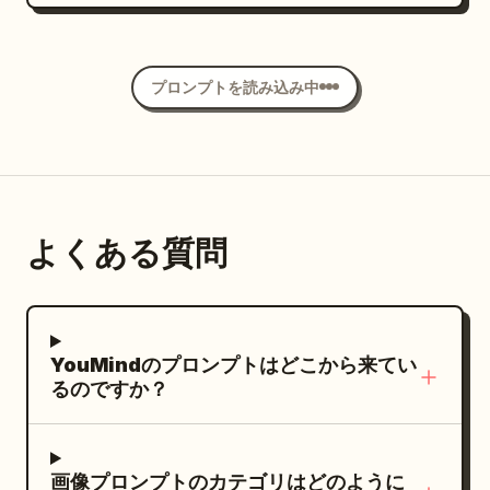
は、ドレープのかかった衣服と脚が完全にほ
を描写する。 キャンバス：1:1 の正方形画
ル感、ファンタジー、エディトリアルファッ
い黒の影、バーントオレンジ、朱赤、スレー
どけ、立ち昇るスタイリッシュな煙へと崩壊
像。太くクリーンな白い枠線で区切られた、
ションフォトグラフィー、そしてコミックブ
トグレー、チャコール、時折ネイビーブルー
しています。この煙は、アグレッシブな木炭
計 7 コマの洗練されたコミックページ構成。
ックの美学を 1 つのまとまりのある構図に融
を使用します。細部は写実的ではなく、様式
プロンプトを読み込み中
のぼかしと、白い背景に消えていく輝く粒子
映画のようなライティング、コントラストの
合させてください。超詳細なテクスチャ、リ
化してください。 レイアウト: 以下の 6 つの
のような黄金の砂が混ざり合ったように見え
強いネオンの反射、雨の筋、濡れた屋上の水
アルなライティング、シャープなフォーカ
パネルを配置します： 1. 左上パネル: 幾何学
る必要があります。テーマとキャラクターデ
たまり、嵐の雲、背景にはネオン輝く都市の
ス、自然な肌のトーン、HDR、8K 解像度、
的な夜の風景。直立したオレンジ色のカンガ
ザイン：Amber-Bound Eidolon をデザイン
スカイラインを使用。全体的な雰囲気：緊迫
ボリュームライティング、映画のようなカラ
ルーのような動物と、その横に立つグレーの
してください：彼女は、引き締まった筋肉の
感、英雄的、ドラマチック、アクション重
ーグレーディング、プロフェッショナルなフ
コアラのような動物。左上にクリーム色の満
よくある質問
ライン（強い肩、彫刻のような体幹）を持
視。 レイアウト：計 7 つの独立したコマを使
ァッションフォトグラフィー、細部まで作り
月、小さな星や花火のドット、背景にはオレ
つ、健康的で力強い西洋のアスリート女性の
用。上段に横長のコマを 3 つ、中段に大きな
込まれた環境、傑作品質。
ンジ、ベージュ、黒、グレーの長方形のグリ
体格でなければなりません。激しい威厳と力
アクションコマを 1 つ、下段に小さなコマを
ッド。動物は角張った折り紙のようなスタイ
を投影し、一般的でソフトな、あるいは「ネ
3 つ配置する。 各コマの詳細： 1. 左上のコ
YouMindのプロンプトはどこから来てい
ルで描きます。 2. 右上パネル: 廃墟となった
ットセレブ」のような顔の特徴は完全に避け
マ：屋上の広角ショット。濡れた屋上の手前
るのですか？
大聖堂のアーチの前で、石段に座るダークな
てください。彼女の体はほぼ全体がクールな
に、黒いスーツに赤いクモの巣模様、白く光
ゴシックアニメスタイルの少女。黒、グレ
スレートグレーとアッシュブルーの鉛筆トー
る目を持つクモのヒーローが低く身を潜め、
ー、ラベンダー、鮮やかなマゼンタのアクセ
ンで描かれています。液体アンバーの深く、
奥にアーマーのヒーローが立つ。ネオンサイ
画像プロンプトのカテゴリはどのように
ントを使用し、片方の赤い目が見える、ムー