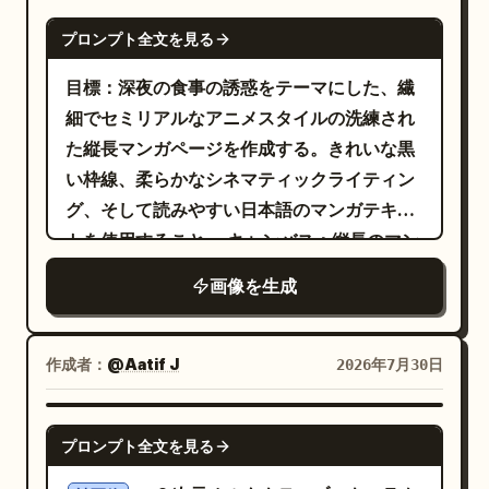
スホルダーを、銀髪の悪魔バージョンの男性
マを正確に維持してください。上部に横長の
GPT IMAGE 2
キャラクターに置き換えてください。黒い
プロンプト全文を見る
コマが 1 つ、中央に斜めのコマが 2 つ並び、
角、ダークなコウモリの翼、腕を組んだ厳し
下部に横長のコマが 1 つです。漫画のコマ枠
目標：深夜の食事の誘惑をテーマにした、繊
いポーズ、紫色の不穏な背景を描写してくだ
はきれいな黒線で描き、中央の 2 つのコマは
細でセミリアルなアニメスタイルの洗練され
さい。吹き出しを 2 つ配置し、「ちっ…冷奴
斜めのガター（余白）で区切ってください。
た縦長マンガページを作成する。きれいな黒
は正直おいしいので何も言えません…」およ
下部中央にアーティスト名
を追
@_sagyo
い枠線、柔らかなシネマティックライティン
び「せめてネギとかかは載せましょう それく
加してください。 キャラクターの置き換え：
グ、そして読みやすい日本語のマンガテキス
らいの悪は許されます」と入れてください。
- 「あちゃち」のプレースホルダーを、長い
トを使用すること。 キャンバス：縦長のマン
3. 中段右の斜めコマ：「天使」のプレースホ
黒髪で表情豊かな少女漫画風の瞳を持ち、茶
ガページ、アスペクト比は約 3:4 、外側に白
ルダーを、同じ銀髪の男性の天使バージョン
画像を生成
色のチェック柄シャツにダークカラーのベス
い余白を設ける。左上にタイトル「夜食」、
に置き換えてください。手を組んで微笑む
トを着た美しい若い女性に置き換えてくださ
右上にページ番号「1/4」を配置する。下部中
姿、白い翼、光り輝く天使の輪、キラキラと
い。 - 「悪魔ファブち」のプレースホルダー
央に小さな署名「@_sagyo」を追加する。
作成者：
@Aatif J
2026年7月30日
したエフェクト、花々、そして温かみのある
を、銀髪で黒い角と暗いコウモリの翼を持
レイアウト：4 コマ構成とする。1 コマ目はペ
黄金色の天国のような背景を描写してくださ
ち、厳しい表情でダークな服を着たハンサム
ージ高さの約半分を占める幅広のトップパネ
GPT IMAGE 2
い。吹き出しを 2 つ配置し、「まぁ…！夜食
な悪魔の男性に置き換えてください。 - 「天
プロンプト全文を見る
ル。2 コマ目と 3 コマ目は中段に並ぶ同じサ
界の優等生ですよ…」および「えらいで
使ファブち」のプレースホルダーを、同じ男
イズのパネル。4 コマ目は幅広のボトムパネ