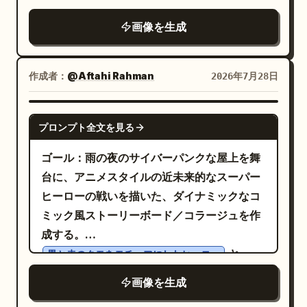
立つアグレッシブな鉛筆のクロスハッチング
が広がるドラマチックな曇り空が映画のよう
ィトリアルレイアウト、マスクとレンズへの
み合わせ、統一されたレトロな日本モダニズ
を施してください。このイラストは、テクス
画像を生成
な雰囲気を醸し出し、遠くには未来的な都市
シャープなフォーカス、頭部の背後にダーク
ムのポスタースタイルで仕上げます。各パネ
チャのある紙に描かれたマスターレベルの伝
のスカイラインが見えています。 もう一方で
グリーンのペイントブラシストロークを配置
ルは、共通の視覚言語を持ちつつも、それぞ
統的なグラファイトドローイングが、燃える
は、背景を白黒の日本のマンガコラージュの
する。 制約事項：顔はフードとマスクで大部
れが独立したアートワークとして見えるよう
作成者：
@Aftahi Rahman
2026年7月28日
ようなフラットなデジタルカラーによって激
壁へと融合させてください。その壁には、バ
分を隠し、余分なキャラクターは追加しない
にしてください。 キャンバス: 縦長のポート
しく中断されたかのように感じられる必要が
イク、オフィスシーン、街角、ライブ配信、
こと。追加のインセット画像は不可。表示さ
レートキャンバス（約 675 × 1024 px または
あります。極めてドライなクールグレーの鉛
GPT IMAGE 2
プロンプト全文を見る
友情、表情豊かなキャラクター、スピード
れるテキストはすべて読みやすくし、指定さ
2:3 の比率）。パネル間には細い白い溝（ガ
筆描写と、突き刺すようなネオンブライトな
線、日本の擬音、吹き出しなどが描かれたダ
れたテキストのみに限定すること。ウォータ
ター）を設け、外側にも細い白い枠線を配置
デジタルアンバーの輝きとのコントラスト
ゴール：雨の夜のサイバーパンクな屋上を舞
イナミックなコミックパネルで埋め尽くされ
ーマークは不可。
します。キャプション、ロゴ、透かしは一切
が、この画像の核心です。コア構成：純白の
台に、アニメスタイルの近未来的なスーパー
ています。女性はマンガのアートワークの前
入れないでください。 ビジュアルスタイル:
紙の空間に浮かぶ一人の女性キャラクターに
ヒーローの戦いを描いた、ダイナミックなコ
にリラックスしたエディトリアルポーズで自
ミッドセンチュリーのグラフィックデザイ
完全に焦点を当てた、縦長の構図を使用して
ミック風ストーリーボード／コラージュを作
然に立っており、色彩豊かなリアルな被写体
ン、日本の版画、構成主義の幾何学、アール
ください。ポーズはダイナミックに：片腕を
成する。
とモノクロのマンガ背景との間で際立ったコ
デコのポスター構図、そして現代のアニメや
上げ、重厚でぶら下がった、鮮やかに輝くガ
と
黒と赤のクモをモチーフにしたヒーロー
ントラストを生み出しています。 海運港とマ
エディトリアルイラストレーションの融合。
ラス製アストロラーベを保持しています。上
丸い盾を持つ青いアーマーのテック系ヒーロー
ンガコラージュの間の移行は、滑らかで芸術
画像を生成
遠近法を平坦化し、ブロック状の形状、質感
半身は筋肉質でしっかりと描かれ、腰から下
が、監視ドローンやレーザー攻撃と戦う様子
的である必要があります。シュールなスケー
のある紙、落ち着いたクリーム色の背景、深