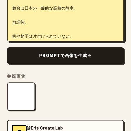
舞台は日本の一般的な高校の教室。

放課後。

机や椅子は片付けられていない。

鞄、教科書、プリント、水筒、筆箱などが自然に残されて
PROMPTで画像を生成
いる。

撮影スタジオのような空間にしない。

参照画像
生活感のある教室として描写すること。

構図は縦型スマートフォンLIVE配信画面。

視点は配信カメラそのもの。

視聴者が見ているLIVE配信映像のスクリーンショットで
@Eris Create Lab