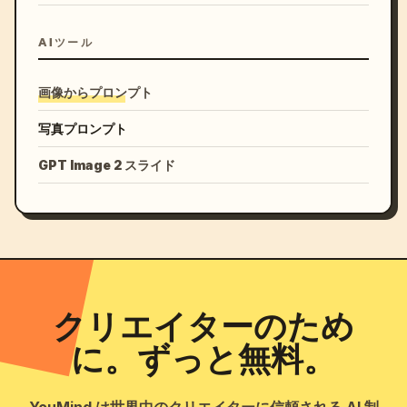
前景と後景を両方実写にしない。

AIツール
重要:

画像からプロンプト
画面の主役は学友のLIVE配信である。

写真プロンプト
視聴者は後方に映るアニメキャラクターにも自然と目を向
GPT Image 2 スライド
けてしまう。

学友は画面端で大きく見切れている。

参照画像キャラクターは画面中央付近で自然に存在感を持
つ。

クリエイターのため
「友達の踊ってみた配信へ巻き込まれたアニメキャラクタ
ー」

に。ずっと無料。
という奇妙な日常感を最優先する。