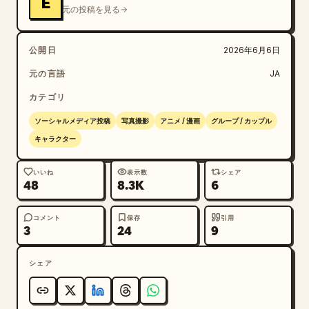
E
ある。

元の投稿を見る
スマートフォン、カメラ、三脚、自撮り棒などの撮影機材
公開日
2026年6月6日
は画面内に描写しない。

元の言語
JA
画面手前には実写の女子高校生。

カテゴリ
ソーシャルメディア投稿
写真撮影
アニメ / 漫画
グループ / カップル
日本人女子高校生。

キャラクター
実際のスマートフォンのインカメラで撮影された人物とし
いいね
表示数
シェア
て描写すること。

48
8.3K
6
写真表現。

コメント
保存
引用
3
24
9
フォトリアル。

シェア
学友のみ実写人物である。

アニメキャラクター化しない。
