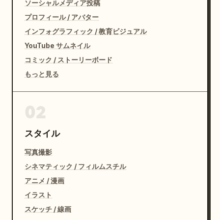
「もう始まるの？」という雰囲気。

ソーシャルメディア投稿
プロフィール / アバター
帰宅途中で呼び止められたような空気感でもよい。

インフォグラフィック / 教育ビジュアル
YouTube サムネイル
LIVE配信開始直後。

コミック / ストーリーボード
動画の最初の1フレーム。

もっと見る
まだ何も始まっていない。

02
学友だけがやる気に満ちている。

スタイル
キャラクターは状況に巻き込まれている。

写真撮影
シネマティック / フィルムスチル
重要:

アニメ / 漫画
前景の学友は実写人物。

イラスト
スケッチ / 線画
後景の参照画像キャラクターはアニメキャラクター。
