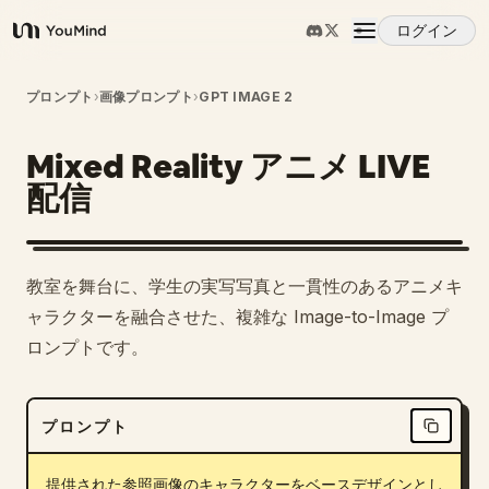
ログイン
YouMind
概要
プロンプト
›
画像プロンプト
›
GPT IMAGE 2
Mixed Reality アニメ LIVE
ユースケース
配信
スキル
1
教室を舞台に、学生の実写写真と一貫性のあるアニメキ
プロンプト
ャラクターを融合させた、複雑な Image-to-Image プ
ロンプトです。
料金
プロンプト
ダウンロード
提供された参照画像のキャラクターをベースデザインとし