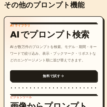
その他のプロンプト機能
視聴者数。

コメント欄。

AI ライブラリ
ハート。

AI でプロンプト検索
ギフト。

AI が数万件のプロンプトを検索。モデル・期間・キー
共有ボタン。

ワードで絞り込み、表示・ブックマーク・リポストな
どのエンゲージメント順に並び替えできます。
配信タイトル。

配信開始直後らしいUIを自然に配置する。

無料で試す
コメント内容は自然な日本語。

視聴者は学友の配信に反応している。

ビジョンツール
画像からプロンプト