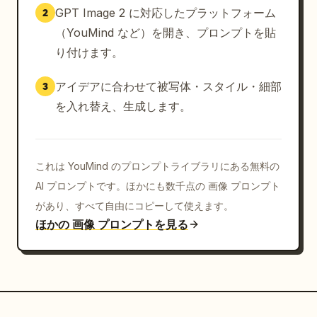
学友は配信準備中にカメラへ近づいているだけであり視線
GPT Image 2 に対応したプラットフォーム
2
誘導の中心にならない。

（YouMind など）を開き、プロンプトを貼
り付けます。
配信開始ボタンを押し終えた直後。

アイデアに合わせて被写体・スタイル・細部
3
これから踊るために定位置へ戻ろうとしている。

を入れ替え、生成します。
一歩後ろへ下がる直前の姿勢。

明るく乗り気。

これは YouMind のプロンプトライブラリにある無料の
AI プロンプトです。ほかにも数千点の 画像 プロンプト
配信を楽しみにしている。

があり、すべて自由にコピーして使えます。
ほかの 画像 プロンプトを見る
ダンスはまだ始まっていない。

参照画像のキャラクターは画面後方に配置する。

制服姿。
