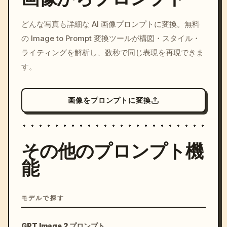
参照画像キャラクターを芸能人扱いしない。

/imagine prompt: cinemati
どんな写真も詳細な AI 画像プロンプトに変換。無料
有名人扱いしない。

c, cyberpunk sunset, neon
の Image to Prompt 変換ツールが構図・スタイル・
colors, 8k --v 6.0
スマートフォン配信らしい画質。

ライティングを解析し、数秒で同じ表現を再現できま
す。
軽いHDR処理。

微細なセンサーノイズ。

画像をプロンプトに変換
軽微なJPEG圧縮感。

その他のプロンプト機
オート露出。

能
高ISOノイズ。

わずかな色収差。

モデルで探す
スマホ動画らしい質感。

GPT Image 2 プロンプト