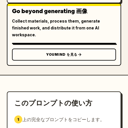
Go beyond generating 画像
セル画風にしない。

Collect materials, process them, generate
アニメ塗りにしない。

finished work, and distribute it from one AI
workspace.
前景人物は
現実世界の女子高校生
である。

前景の学友はスマートフォンのインカメラに近いため自然
YOUMIND を見る
に大きく映り込んでいる。

ただし構図の中心人物ではない。

顔の半分程度がフレーム外へ切れていてもよい。

このプロンプトの使い方
肩や腕や髪が大きく見切れていてもよい。

学友は画面左端または右端に寄っている。

上の完全なプロンプトをコピーします。
1