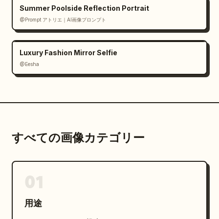
Summer Poolside Reflection Portrait
学友に付き合わされている。

@Prompt アトリエ｜AI画像プロンプト
踊る気はあまりない。

Luxury Fashion Mirror Selfie
配信の中心人物ではない。

@Eesha
無表情。

少し面倒そう。

軽い困惑。

すべての画像カテゴリー
苦笑い。

気まずそう。

01
そのいずれか。

用途