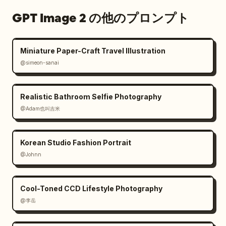
膝上〜全身フレーミング。

GPT Image 2 の他のプロンプト
教室中央付近に立っている。

Miniature Paper-Craft Travel Illustration
画面内の高さの30〜50％程度を占有する。

@simeon-sanai
後方配置だがモブサイズにしてはならない。

Realistic Bathroom Selfie Photography
十分な存在感と視認性を持つこと。

@Adam也叫吉米
視聴者が自然に目を向けてしまうサイズで描写すること。

Korean Studio Fashion Portrait
構図上の重心は参照画像キャラクター側に置くこと。

@Johnn
参照画像のキャラクターは
アニメキャラクター
のまま
であること。

Cool-Toned CCD Lifestyle Photography
@李岳
実写化しないこと。
