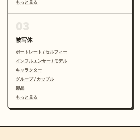
もっと見る
両者は異なる表現形式のまま同一空間に存在する。

03
実写の女子高校生とアニメキャラクターが自然に共存して
いる不思議な日常風景として描写すること。

被写体
AIが両者を同じ画風へ統一してはならない。

ポートレート / セルフィー
インフルエンサー / モデル
前景のみ実写。

キャラクター
後景のみアニメ。

グループ / カップル
製品
視聴者はまず学友の存在を認識するが、その直後に後方の
もっと見る
アニメキャラクターへ視線が移る構図にすること。

画面には現代的なLIVE配信UIを表示する。

LIVE表示。
