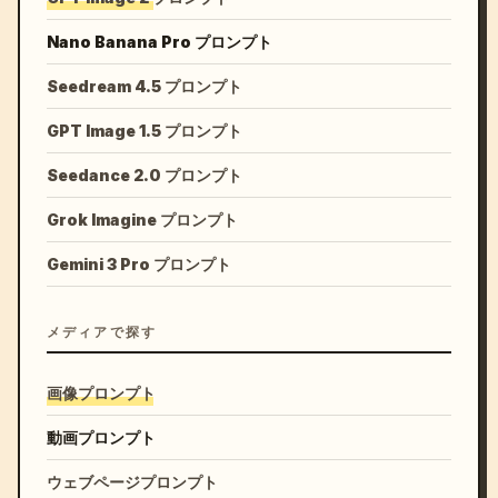
シネマティック演出禁止。

Nano Banana Pro プロンプト
Seedream 4.5 プロンプト
ドラマチックなライティング禁止。

GPT Image 1.5 プロンプト
過剰な被写界深度効果禁止。

Seedance 2.0 プロンプト
AI特有の glossy rendering を避ける。

Grok Imagine プロンプト
禁止事項:

Gemini 3 Pro プロンプト
前景人物をアニメ化しない。

メディアで探す
前景人物を二次元イラスト化しない。

画像プロンプト
登場人物全員を同一画風に統一しない。

動画プロンプト
前景と後景を両方アニメにしない。

ウェブページプロンプト