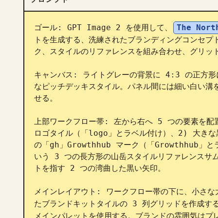
ゴール: GPT Image 2 を使用して、
The Nort
トを生成する、洗練されたブランディングコンセプ
ク、スタイルのリファレンスを組み合わせ、グリッド
キャンバス: ライトグレーの背景に 4:3 の正
なピッチデッキスタイル。パネル間には細い白い溝
せる。

上部ワークフロー帯: 左から右へ 5 つの要素を配
ロゴタイル（「logo」とラベル付け）、2) 大き
の「gh」Growthhub マーク（「Growthhu
いう 3 つの長方形の山岳スタイルリファレンスサムネ
トを指す 2 つの湾曲した黒い矢印。

メインレイアウト: ワークフロー帯の下に、小さな
たブランドキットタイルの 3 列グリッドを作成す
メインパレットを使用する。ブランドの雰囲気はプレ