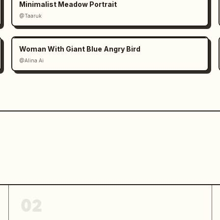
Minimalist Meadow Portrait
スタイル写真に、ベクターロゴシステムの要素をミッ
、雪山の背景、プレミアムなブランドプレゼンテーショ
@Taaruk
アウト。

Woman With Giant Blue Angry Bird
ルを含め、示されたセクション番号を正確に維持するこ
@Alina Ai
余分なパネル、アイコン、製品、透かし、装飾的なテキ
02