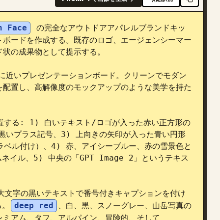
h Face
 の完全なアウトドアアパレルブランドキッ
トボードを作成する。既存のロゴ、エージェンシーマー
状の成果物として提示する。

方形に近いプレゼンテーションボード。クリーンでモダン
を配置し、高解像度のモックアップのような美学を持た
置する: 1) 白いテキスト/ロゴが入った赤い正方形の
な黒いプラス記号、3) 上向きの矢印が入った青い円形
b」とラベル付け）、4) 赤、アイシーブルー、赤の雪景色と
イル、5) 中央の「GPT Image 2」というテキス
大文字の黒いテキストで番号付きキャプションを付け
る。
deep red
、白、黒、スノーグレー、山岳写真の
ミアム、タフ、アルパイン、冒険的、そして 