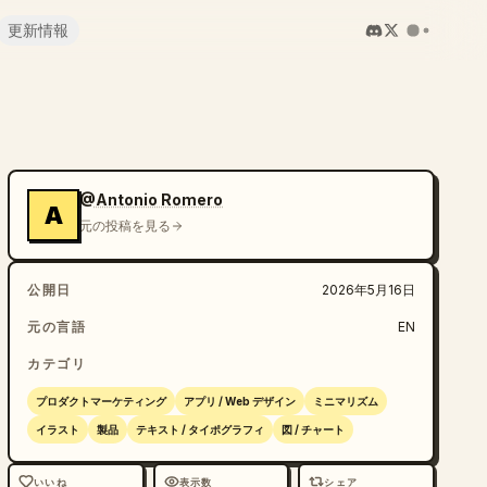
更新情報
@Antonio Romero
A
元の投稿を見る
公開日
2026年5月16日
元の言語
EN
カテゴリ
プロダクトマーケティング
アプリ / Web デザイン
ミニマリズム
イラスト
製品
テキスト / タイポグラフィ
図 / チャート
いいね
表示数
シェア