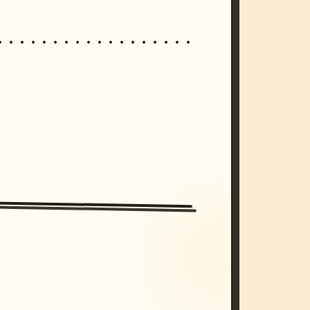
/imagine prompt: cinematic, cyberpunk s
unset, neon colors, 8k --v 6.0