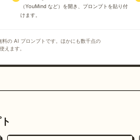
のコンセプトをもう一度繰り返し、白いセリフ体のフレーズ
（YouMind など）を開き、プロンプトを貼り付
けます。
モックアップをもう一度繰り返す: ボトル、トート、キャッ
赤いジャケットを着た山岳ライフスタイルのパネルをもう一度繰
る無料の AI プロンプトです。ほかにも数千点の
イカーのイメージと赤いロゴタグが付いた垂直の広告カード 3 
て使えます。
r.」、「Never Stop Exploring.」という見出し
のモバイルショッピングアプリを表示するスマートフォン画面 
ウト/注文概要。

のイメージと赤いロゴタグが付いた垂直のソーシャルカード 3 
EAKS」、「EXPLORE. ENDURE. REPEAT.」という
字のサンセリフ体を使用し、ブランドロゴには本物らしい
プト
top Exploring.」にはエレガントな太字のセリフ
保つこと。
