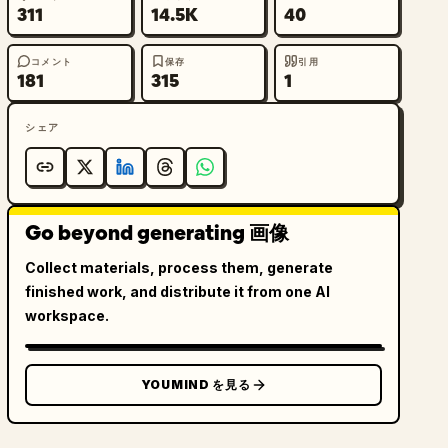
311
14.5K
40
コメント
保存
引用
181
315
1
シェア
Go beyond generating 画像
Collect materials, process them, generate
finished work, and distribute it from one AI
workspace.
YOUMIND を見る