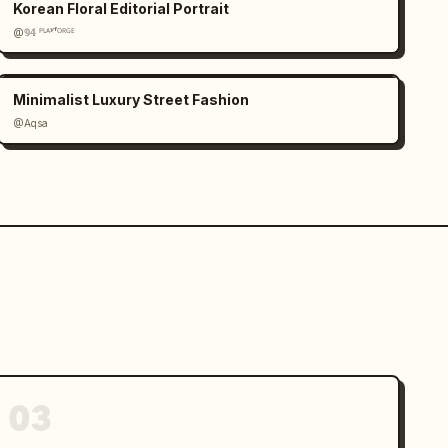
Korean Floral Editorial Portrait
@𝟡𝟜 ᴾᴸᴬʸᶠᴼᴿᴳᴱ
Minimalist Luxury Street Fashion
@Aqsa
03