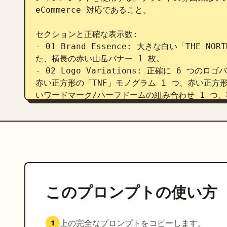
eCommerce 対応であること。

セクションと正確な表示数:

- 01 Brand Essence: 大きな白い「THE 
た、横長の赤い山岳バナー 1 枚。

- 02 Logo Variations: 正確に 6 つ
赤い正方形の「TNF」モノグラム 1 つ、赤い正方
いワードマーク/ハーフドームの組み合わせ 1 つ
ン化された赤い正方形の組み合わせ 1 つ。

- 03 Icon Set: 赤いパネル上に正確に 1
テント、カラビナ、山のトレイルフラッグ、ハイカ
ク、ピッケル、太陽、折りたたまれた地図。

- 04 Brand Baseline: 大きな白いセリフ体の
と黒の山岳ポスター 1 枚。

- 05 Product Mockups: 明るい背景に赤
このプロンプトの使い方
ースボールキャップ 1 つ（それぞれに小さな白いブ
- 06 Apparel Lifestyle: 赤いパフ
ンライフスタイルの写真パネル 1 枚。

上の完全なプロンプトをコピーします。
1