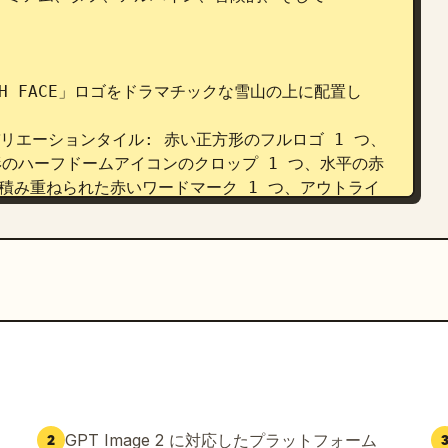
NORTH FACE」ロゴをドラマチックな雪山の上に配置し
のロゴバリエーションタイル: 赤い正方形のフルロゴ 1 つ、
形のハーフドームアイコンのクロップ 1 つ、水平の赤
、積み重ねられた赤いワードマーク 1 つ、アウトライ
2 個の白い細いラインアイコン: 山、コンパス、雪の結晶、
ーのジャケット/人物、ハイキングブーツ、バックパッ
テキスト「Never Stop Exploring.」が入った赤
い商品 3 点: 断熱ボトル 1 つ、トートバッグ 1 つ、ベ
ランドロゴ入り）。

ジャケットを着た 3 人の人物が雪山を背景にしているアルパイ
GPT Image 2 に対応したプラットフォーム
2