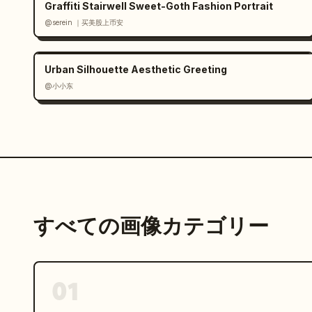
Graffiti Stairwell Sweet-Goth Fashion Portrait
画像スタイル: リアルな製品モックアップとライフ
@serein ｜买美股上币安
クスする。映画のようなアルパインのライティング
ン、クリーンなエージェンシーのケーススタディレイ
Urban Silhouette Aesthetic Greeting
制約事項: 繰り返される 05、06、07 のラベ
@小小东
と。上記のリストにある正確な数を使用すること。
ストは追加しないこと。
すべての画像カテゴリー
01