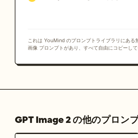
- 07 Brand Baseline: 山岳ポスター
「Never Stop Exploring.」を再度使用する。

- 05 Product Mockups: 3 つの製品
プ。

- 06 Apparel Lifestyle: 3 人の
り返す。

これは YouMind のプロンプトライブラリにあ
- 07 Urban Campaign Ads: 山岳/ハ
画像 プロンプトがあり、すべて自由にコピーし
枚。「Built to Endure.」、「Climb Highe
を使用。

- 06 App Interface: 赤いジャケット
3 枚: 商品グリッド、商品詳細ページ、チェックア
- 09 Social Media Visuals: 雪山
枚。「SUMMIT SUNDAYS」、「PROTECT OUR P
見出しを使用。

タイポグラフィ: ラベルと UI テキストには太
GPT Image 2 の他のプロン
白いスタイリングを、キャンペーンライン「Never S
体を使用する。すべてのテキストは鮮明で読みやすく