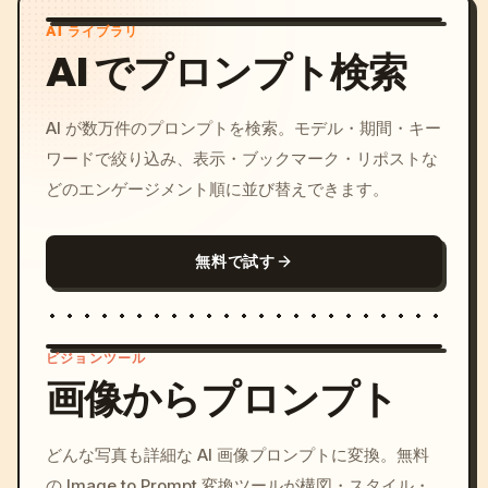
AI ライブラリ
AI でプロンプト検索
AI が数万件のプロンプトを検索。モデル・期間・キー
ワードで絞り込み、表示・ブックマーク・リポストな
どのエンゲージメント順に並び替えできます。
無料で試す
ビジョンツール
画像からプロンプト
/imagine prompt: cinemati
どんな写真も詳細な AI 画像プロンプトに変換。無料
c, cyberpunk sunset, neon
の Image to Prompt 変換ツールが構図・スタイル・
colors, 8k --v 6.0