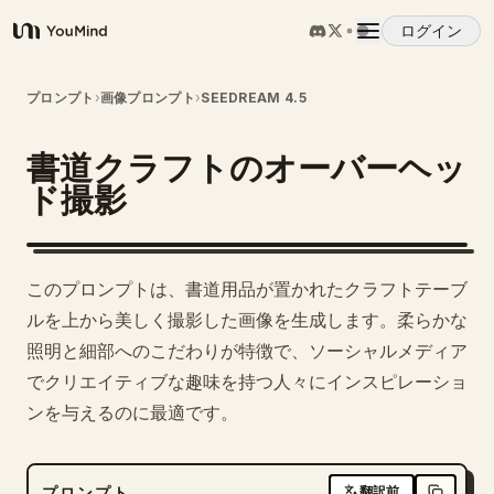
ログイン
YouMind
概要
プロンプト
›
画像プロンプト
›
SEEDREAM 4.5
書道クラフトのオーバーヘッ
ユースケース
ド撮影
スキル
このプロンプトは、書道用品が置かれたクラフトテーブ
プロンプト
ルを上から美しく撮影した画像を生成します。柔らかな
照明と細部へのこだわりが特徴で、ソーシャルメディア
でクリエイティブな趣味を持つ人々にインスピレーショ
料金
ンを与えるのに最適です。
ダウンロード
プロンプト
翻訳前