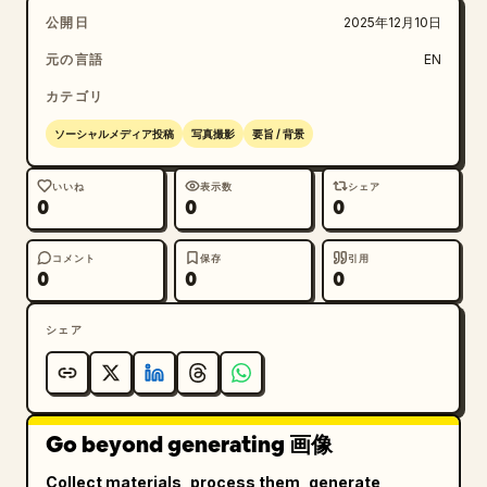
公開日
2025年12月10日
元の言語
EN
カテゴリ
ソーシャルメディア投稿
写真撮影
要旨 / 背景
いいね
表示数
シェア
0
0
0
コメント
保存
引用
0
0
0
シェア
Go beyond generating 画像
Collect materials, process them, generate