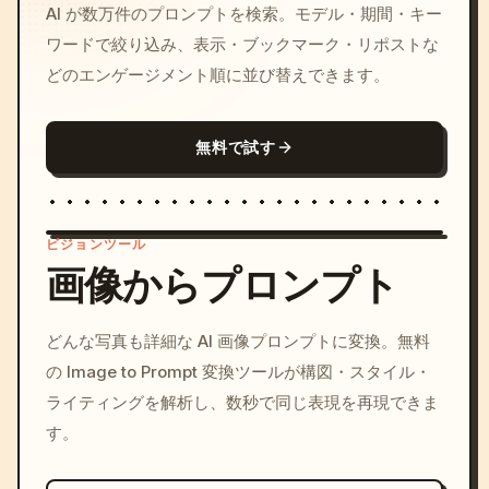
AI が数万件のプロンプトを検索。モデル・期間・キー
ワードで絞り込み、表示・ブックマーク・リポストな
どのエンゲージメント順に並び替えできます。
無料で試す
ビジョンツール
画像からプロンプト
/imagine prompt: cinemati
どんな写真も詳細な AI 画像プロンプトに変換。無料
c, cyberpunk sunset, neon
の Image to Prompt 変換ツールが構図・スタイル・
colors, 8k --v 6.0
ライティングを解析し、数秒で同じ表現を再現できま
す。