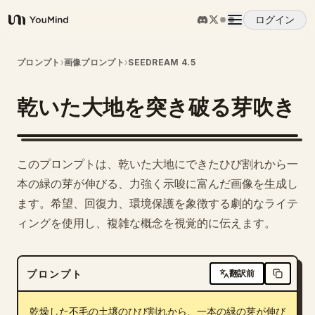
ログイン
YouMind
概要
プロンプト
›
画像プロンプト
›
SEEDREAM 4.5
乾いた大地を突き破る芽吹き
ユースケース
スキル
このプロンプトは、乾いた大地にできたひび割れから一
本の緑の芽が伸びる、力強く示唆に富んだ画像を生成し
プロンプト
ます。希望、回復力、環境保護を象徴する劇的なライテ
ィングを使用し、複雑な概念を視覚的に伝えます。
料金
プロンプト
翻訳前
ダウンロード
乾燥した不毛の土壌のひび割れから、一本の緑の芽が伸び