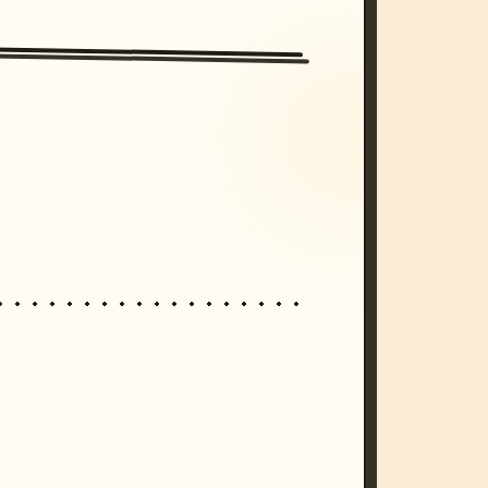
/imagine prompt: cinematic, cyberpunk s
unset, neon colors, 8k --v 6.0