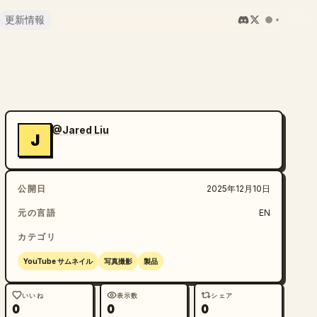
更新情報
@Jared Liu
J
公開日
2025年12月10日
元の言語
EN
カテゴリ
YouTube サムネイル
写真撮影
製品
いいね
表示数
シェア
0
0
0