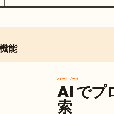
機能
AI ライブラリ
AI で
索