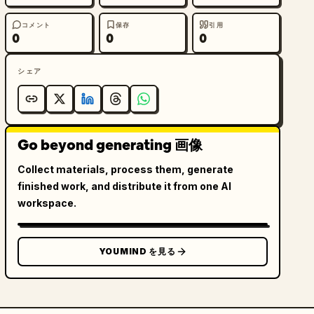
コメント
保存
引用
0
0
0
シェア
Go beyond generating 画像
Collect materials, process them, generate
finished work, and distribute it from one AI
workspace.
YOUMIND を見る