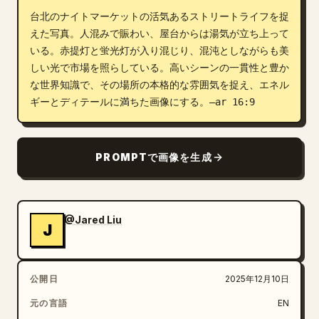
台北のナイトマーケットの活気あるストリートライフを捉
ブログ
えた写真。人混みで賑わい、屋台からは湯気が立ち上って
いる。赤提灯と蛍光灯が入り混じり、混沌としながらも美
更新情報
しい光で市場を照らしている。高いシーンの一貫性と豊か
な世界知識で、その場所の本格的な雰囲気を捉え、エネル
ギーとディテールに満ちた画像にする。–ar 16:9
PROMPTで画像を生成
@Jared Liu
J
公開日
2025年12月10日
元の言語
EN