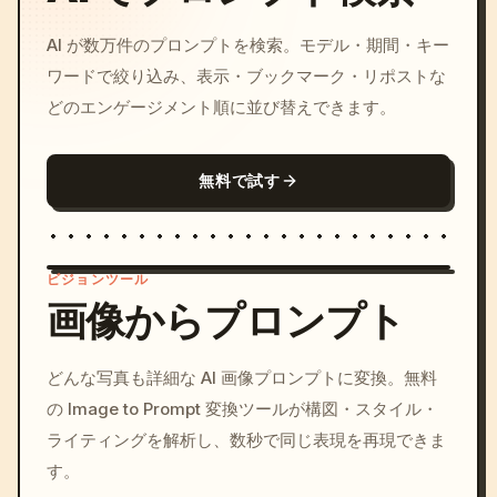
AI が数万件のプロンプトを検索。モデル・期間・キー
ワードで絞り込み、表示・ブックマーク・リポストな
どのエンゲージメント順に並び替えできます。
無料で試す
ビジョンツール
画像からプロンプト
/imagine prompt: cinemati
どんな写真も詳細な AI 画像プロンプトに変換。無料
c, cyberpunk sunset, neon
の Image to Prompt 変換ツールが構図・スタイル・
colors, 8k --v 6.0
ライティングを解析し、数秒で同じ表現を再現できま
す。