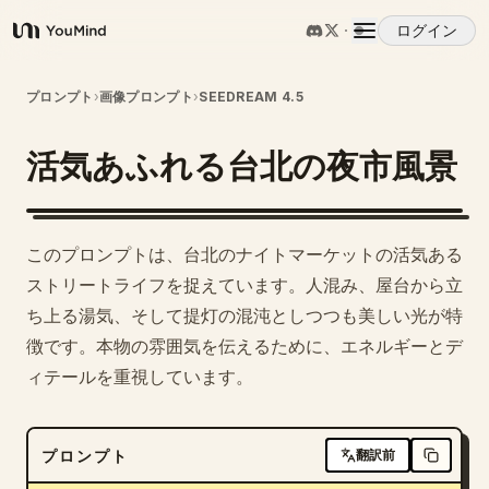
ログイン
YouMind
概要
プロンプト
›
画像プロンプト
›
SEEDREAM 4.5
活気あふれる台北の夜市風景
ユースケース
スキル
このプロンプトは、台北のナイトマーケットの活気ある
ストリートライフを捉えています。人混み、屋台から立
プロンプト
ち上る湯気、そして提灯の混沌としつつも美しい光が特
徴です。本物の雰囲気を伝えるために、エネルギーとデ
ィテールを重視しています。
料金
ダウンロード
プロンプト
翻訳前