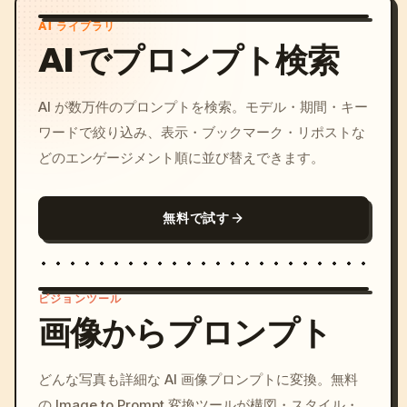
AI ライブラリ
AI でプロンプト検索
AI が数万件のプロンプトを検索。モデル・期間・キー
ワードで絞り込み、表示・ブックマーク・リポストな
どのエンゲージメント順に並び替えできます。
無料で試す
ビジョンツール
画像からプロンプト
/imagine prompt: cinemati
どんな写真も詳細な AI 画像プロンプトに変換。無料
c, cyberpunk sunset, neon
の Image to Prompt 変換ツールが構図・スタイル・
colors, 8k --v 6.0