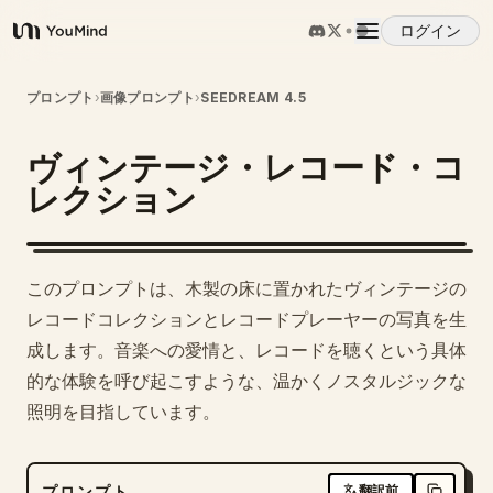
ログイン
YouMind
概要
プロンプト
›
画像プロンプト
›
SEEDREAM 4.5
ヴィンテージ・レコード・コ
ユースケース
レクション
スキル
このプロンプトは、木製の床に置かれたヴィンテージの
プロンプト
レコードコレクションとレコードプレーヤーの写真を生
成します。音楽への愛情と、レコードを聴くという具体
的な体験を呼び起こすような、温かくノスタルジックな
料金
照明を目指しています。
ダウンロード
プロンプト
翻訳前