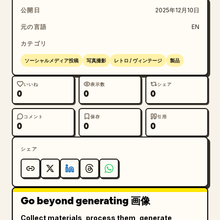
公開日
2025年12月10日
元の言語
EN
カテゴリ
ソーシャルメディア投稿
写真撮影
レトロ / ヴィンテージ
製品
いいね
表示数
シェア
0
0
0
コメント
保存
引用
0
0
0
シェア
Go beyond generating 画像
Collect materials, process them, generate