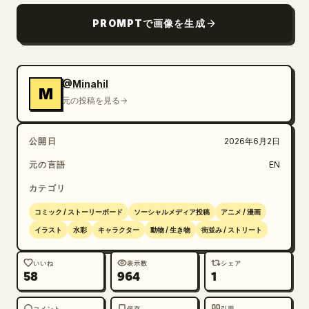
PROMPTで画像を生成
@Minahil
M
元の投稿を見る
公開日
2026年6月2日
元の言語
EN
カテゴリ
コミック / ストーリーボード
ソーシャルメディア投稿
アニメ / 漫画
イラスト
水彩
キャラクター
動物 / 生き物
街並み / ストリート
いいね
表示数
シェア
58
964
1
コメント
保存
引用