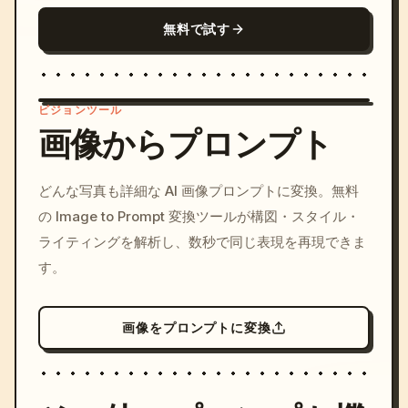
無料で試す
ビジョンツール
画像からプロンプト
/imagine prompt: cinemati
どんな写真も詳細な AI 画像プロンプトに変換。無料
c, cyberpunk sunset, neon
の Image to Prompt 変換ツールが構図・スタイル・
colors, 8k --v 6.0
ライティングを解析し、数秒で同じ表現を再現できま
す。
画像をプロンプトに変換