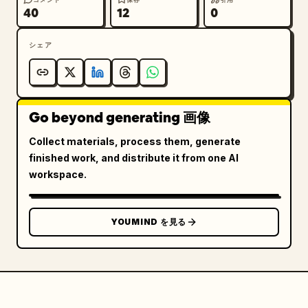
40
12
0
シェア
Go beyond generating 画像
Collect materials, process them, generate
finished work, and distribute it from one AI
workspace.
YOUMIND を見る