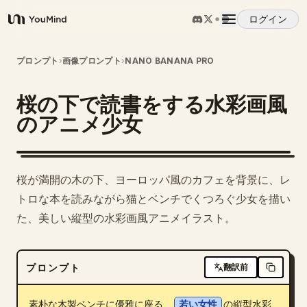
ログイン
YouMind
概要
プロンプト
›
画像プロンプト
›
NANO BANANA PRO
桜の下で読書をする水彩画風
ユースケース
のアニメ少女
スキル
桜が満開の木の下、ヨーロッパ風のカフェを背景に、レ
プロンプト
トロな本を読みながら猫とベンチでくつろぐ少女を描い
た、美しい縦型の水彩画風アニメイラスト。
料金
プロンプト
翻訳前
ダウンロード
素朴な木製ベンチに優雅に座る、
若い女性
の縦型水彩