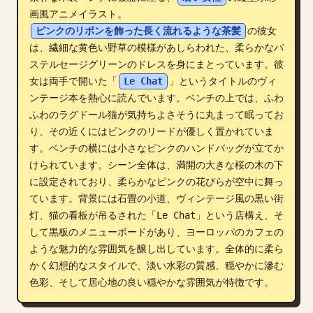
画風アニメイラスト。
ブログ
ピンクのリボンを飾った長く流れるような茶髪
の彼女
は、繊細な黄色い野草の模様があしらわれた、柔らかなパ
更新情報
ステルセージグリーンのドレスを身にまとっています。彼
女は両手で開いた「
Le Chat
」というタイトルのヴィ
ンテージ本を熱心に読んでいます。ベンチの上では、ふわ
ふわのラグドール猫が気持ちよさそうに丸まって眠ってお
り、その近くにはピンクのリードが優しく置かれていま
す。ベンチの横には小さなピンクのハンドバッグが立てか
けられています。シーン全体は、満開の大きな桜の木の下
に設定されており、柔らかなピンクの花びらが空中に舞っ
ています。背景には石畳の小道、ヴィンテージ風の黒い街
灯、猫の看板が吊るされた「Le Chat」という店構え、そ
して黒板のメニューボードがあり、ヨーロッパのカフェの
ような魅力的な雰囲気を醸し出しています。全体的に柔ら
かく幻想的なスタイルで、淡い水彩の質感、穏やかに滲む
色彩、そして居心地の良い穏やかな雰囲気が特徴です。