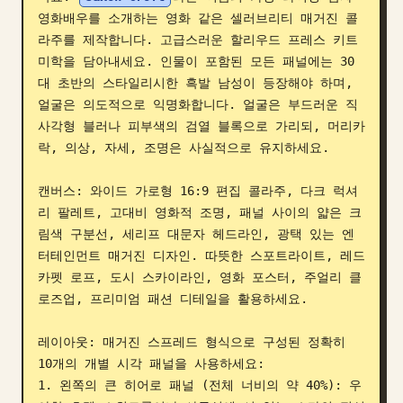
영화배우를 소개하는 영화 같은 셀러브리티 매거진 콜
블로그
라주를 제작합니다. 고급스러운 할리우드 프레스 키트 
미학을 담아내세요. 인물이 포함된 모든 패널에는 30
업데이트
대 초반의 스타일리시한 흑발 남성이 등장해야 하며, 
얼굴은 의도적으로 익명화합니다. 얼굴은 부드러운 직
사각형 블러나 피부색의 검열 블록으로 가리되, 머리카
락, 의상, 자세, 조명은 사실적으로 유지하세요.

캔버스: 와이드 가로형 16:9 편집 콜라주, 다크 럭셔
리 팔레트, 고대비 영화적 조명, 패널 사이의 얇은 크
림색 구분선, 세리프 대문자 헤드라인, 광택 있는 엔
터테인먼트 매거진 디자인. 따뜻한 스포트라이트, 레드 
카펫 로프, 도시 스카이라인, 영화 포스터, 주얼리 클
로즈업, 프리미엄 패션 디테일을 활용하세요.

레이아웃: 매거진 스프레드 형식으로 구성된 정확히 
10개의 개별 시각 패널을 사용하세요:

1. 왼쪽의 큰 히어로 패널 (전체 너비의 약 40%): 우