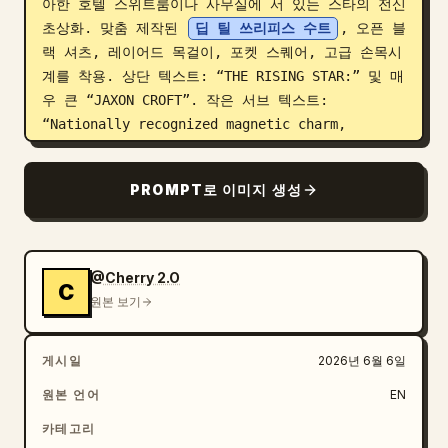
아한 호텔 스위트룸이나 사무실에 서 있는 스타의 전신 
초상화. 맞춤 제작된 
딥 틸 쓰리피스 수트
, 오픈 블
랙 셔츠, 레이어드 목걸이, 포켓 스퀘어, 고급 손목시
계를 착용. 상단 텍스트: “THE RISING STAR:” 및 매
우 큰 “JAXON CROFT”. 작은 서브 텍스트: 
“Nationally recognized magnetic charm, 
effortless style, charismatic gaze.” 왼쪽 하단 
텍스트: “Hollywood’s New Leading Man.”

PROMPT로 이미지 생성
2. 상단 중앙 패널: 로스앤젤레스 레드 카펫 프리미
어. 크림색 디너 재킷과 블랙 셔츠를 입은 스타, 파파
라치 플래시, 벨벳 로프, “NEON DREAMS” 및 “METRO 
EXPRESS”라고 적힌 포스터. 헤드라인: “RED CARPET 
@Cherry 2.O
C
PREMIERE IN L.A.”

원본 보기
3. 상단 오른쪽 와이드 패널: 밴쿠버 촬영 현장. 밝은 
스튜디오 조명과 카메라 장비 근처에서 감독과 대화하
게시일
2026년 6월 6일
는 가죽 재킷 차림의 스타. 헤드라인: “ON-SET 
FILMING IN VANCOUVER.” 하단 캡션: “METHOD 
원본 언어
EN
MEETS STYLE.”

카테고리
4. 하단 중앙 패널: 뉴욕 펜트하우스 미팅. 영화 포스