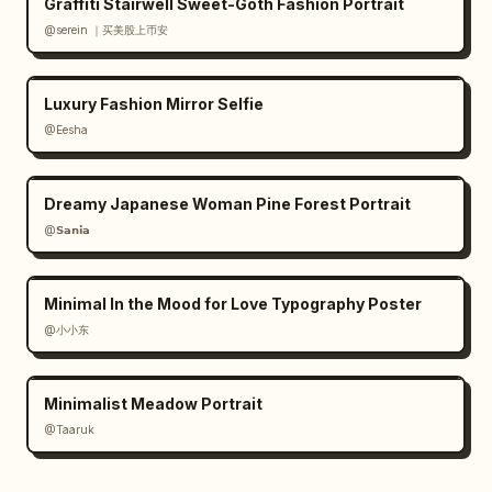
Graffiti Stairwell Sweet-Goth Fashion Portrait
@serein ｜买美股上币安
Luxury Fashion Mirror Selfie
@Eesha
Dreamy Japanese Woman Pine Forest Portrait
@𝗦𝗮𝗻𝗶𝗮
Minimal In the Mood for Love Typography Poster
@小小东
Minimalist Meadow Portrait
@Taaruk