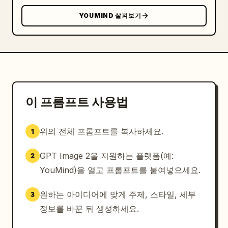
10. 오른쪽 사이드바 하단 매거진 커버 패널: “GQ 
YOUMIND 살펴보기
MAN”과 유사한 제호가 있는 미니어처 광택 매거진 커
버. 틸과 마젠타 스타일링을 한 동일한 스타가 등장하
며, 커버 텍스트에는 “JAXON CROFT”와 “THE NEW 
ERA”가 포함됨.

시각적 스타일: 세련된 콜라주로 블렌딩된 초현실적인 
편집 사진, 드라마틱한 셀러브리티 PR 캠페인 분위기, 
이 프롬프트 사용법
럭셔리 남성복, 영화적 피사계 심도, 파파라치 플래
시, 무디한 그림자, 금색 및 크림색 타이포그래피, 레
위의 전체 프롬프트를 복사하세요.
1
드 카펫 포인트, 프리미엄 시계 및 주얼리 클로즈업. 
전체적인 느낌을 소셜 미디어 그리드가 아닌 고급 엔터
GPT Image 2을 지원하는 플랫폼(예:
2
테인먼트 매거진 특집 기사처럼 유지하세요.

YouMind)을 열고 프롬프트를 붙여넣으세요.
텍스트 제약: 위에서 언급한 정확한 영어 헤드라인을 
눈에 띄게 사용하세요. 타이포그래피는 우아하게, 주로 
원하는 아이디어에 맞게 주제, 스타일, 세부
3
세리프 대문자, 크림색 또는 흰색 텍스트를 유지하세
정보를 바꾼 뒤 생성하세요.
요. 읽을 수 없는 작은 매거진 커버용 더미 텍스트 외