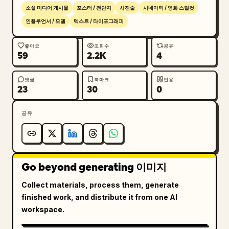
터를 배경으로 레드 카펫 로프 사이에 서 있는 틸 컬
소셜 미디어 게시물
포스터 / 전단지
사진술
시네마틱 / 영화 스틸컷
러 수트 차림의 스타. 헤드라인: “PENTHOUSE 
인플루언서 / 모델
텍스트 / 타이포그래피
MEETINGS IN NEW YORK”.

5. 하단 오른쪽 와이드 패널: 런던 테라스에서 열린 
좋아요
조회수
공유
59
2.2K
4
프리미어 애프터 파티. 야경 스카이라인과 높게 솟은 
조명 타워, 블레이저를 입고 음료를 들고 있는 스타. 
헤드라인: “PREMIERE AFTER-PARTY IN LONDON”. 하
댓글
북마크
인용
23
30
0
단 캡션: “GLOBAL PREMIERE TOUR”.

6. 오른쪽 사이드바 상단 작은 초상화 패널: 스타의 
공유
머리카락, 어깨, 블러 처리된 얼굴의 클로즈업. 캡션: 
“HOLLYWOOD VIBES”.

7. 오른쪽 사이드바 두 번째 작은 디테일 패널: 오픈 
셔츠 위로 레이어드된 목걸이 클로즈업. 캡션: 
Go beyond generating 이미지
“CURATED DETAILS”.

8. 오른쪽 사이드바 세 번째 작은 디테일 패널: 고가
Collect materials, process them, generate
의 스켈레톤 다이얼 손목시계 매크로 샷. 캡션: 
finished work, and distribute it from one AI
“CURATED DETAILS”.

workspace.
9. 오른쪽 사이드바 네 번째 작은 로고 패널: 금색 모
노그램 “JC”가 있는 어두운 배경.
