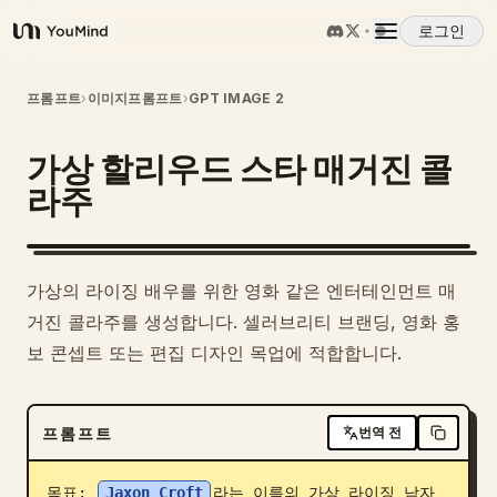
로그인
YouMind
개요
프롬프트
›
이미지프롬프트
›
GPT IMAGE 2
가상 할리우드 스타 매거진 콜
사용 사례
라주
스킬
가상의 라이징 배우를 위한 영화 같은 엔터테인먼트 매
프롬프트
거진 콜라주를 생성합니다. 셀러브리티 브랜딩, 영화 홍
보 콘셉트 또는 편집 디자인 목업에 적합합니다.
가격
프롬프트
번역 전
다운로드
목표: 
Jaxon Croft
라는 이름의 가상 라이징 남자 