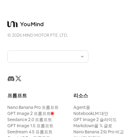
요. “개인적인 모든 것을, 아름답고 기능적으
”, “CODE (HARD)” 라벨, 3 오른쪽 파란색 카
롤 및 작은 UI 텍스트를 갖춘 실제 Microsoft
로”라는 의미의 일본어 부제와 철도 보드게임
드는 슬레이트/재생 아이콘과 “
PowerPoint 데스크톱 스크린샷처럼 보이게
을 위한 전용 트레이 도구임을 나타내는 짧은
”, “VIDEO” 라벨, 4 왼쪽 하
SEEDANCE 2.0
하세요. 부드러운 앤티앨리어싱, 미묘한 그림
문구를 추가하세요. 포스터는 세련되고 사실적
단 금색 카드는 이미지 아이콘과 “
GPT 2.0
자 및 사실적인 Windows 앱 비율을 사용하세
©
2026
MIND MOTOR PTE. LTD.
으로 유지하며, 읽기 쉬운 라벨을 사용하고 워
”, “IMAGE” 라벨, 5 오른쪽 하단 파란색 카드
요. 이미지는 PowerPoint 에이전트 모드와 다
터마크나 관련 없는 추가 구성 요소는 포함하지
는 마이크 아이콘과 “
”, “VOICE” 라
HUME
중 모델 선택을 보여주는 소셜 미디어 스크린샷
마세요.
벨. 네온 외곽선과 부드러운 빛이 감도는 둥근
으로 읽혀야 합니다. 제약 사항: 8개의 가시적
글래스모피즘 카드를 사용하세요. 하단 콜아
인 썸네일 외에 추가 슬라이드 썸네일을 추가하
웃: 왼쪽 열 아래에는 빨간색 외곽선의 둥근 상
지 마세요. 메인 슬라이드 제목을 가리지 마세
태 바를 배치하고 빨간색 X 아이콘과
요. Claude Opus 5 주변의 빨간색 강조 표시
“EXPENSIVE. CHAOTIC. INEFFICIENT.”라
를 유지하세요. 워터마크, 브라우저 탭 또는 관
프롬프트
리소스
는 텍스트를 넣습니다. 오른쪽 열 아래에는 청
련 없는 창을 피하세요.
록색/녹색 외곽선의 둥근 상태 바를 배치하고
Nano Banana Pro 프롬프트
Agent용
GPT Image 2 프롬프트
NotebookLM 대안
녹색 체크 아이콘과 “SMARTER. CHEAPER.
Seedance 2.0 프롬프트
GPT Image 2 슬라이드
BETTER RESULTS.”라는 텍스트를 넣습니다.
GPT Image 1.5 프롬프트
Markdown을 𝕏 글로
Seedream 4.5 프롬프트
Nano Banana 2와 Pro 비교
모든 텍스트는 읽기 쉽고 중앙 정렬되도록 하세