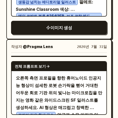
팔레트:
생동감 넘치는 에디토리얼 일러스트
를 추측하지 않고도 제품의 크기를 가늠할 수
Sunshine Classroom 색상:
있도록 함. 헤드레스트, 등받이, 팔걸이, 좌판
메인 코발트 블루 #2563EB, 보조 코랄 레드
쿠션, 요추 받침대, 의자 다리를 내부 분해 구조
#FF6B5C, 보조 레몬 옐로우 #FFD84D, 보조 스
없이 외곽선으로 라벨링함. 사무, 독서, 짧은 휴
카이 블루 #7DD3FC, 다크 텍스트 #17324D, 따
이미지 생성
뜻한 크림 배경 #FFF9E8
식 시나리오를 보여주며, 증거 섹션에는 사용
. 다음 텍스트를 정확하게 표시하세요:
자가 제공한 구조적 설명과 출처만 표시하고 누
/ˈlaɪ.brər.i/ noun 도서관 Places
library
작성자
@Pragma Lens
2026년 7월 31일
락된 항목은 "확인 예정 정보"로 표기함. 파라
where people can read or borrow books
미터 섹션에는 전체 의자 치수, 좌판 높이 범위,
and other materials. We borrowed two
하중 용량, 소재, 조절 항목을 포함하되 알 수
GPT IMAGE 2
books from the library. We borrowed two
전체 프롬프트 보기
없는 값은 임의로 추측하지 않음. 패키징 섹션
books from the library. COMMON
은 의자 본체, 확인된 부속품, 설치 지침, 관리
오른쪽 측면 프로필을 향한 휴머노이드 인공지
COLLOCATIONS Go to the library (go to
정보를 보여주며 누락된 부속품은 "확인 예정
능 형상이 섬세한 로봇 손가락을 뻗어 거대한
the library) Borrow from the library
정보"로 표기함. 마지막으로 확인된 구조 요약
어두운 회로 기판 위의 빛나는 마이크로칩을 만
(borrow from the library) Public library
과 "치수 및 설치 지침 보기" 메모로 마무리함.
지는 영화 같은 와이드스크린 SF 일러스트를
(public library) Library card (library card)
모든 파라미터 단위, 치수선, 정보 카드는 완전
생성하세요. AI 형상은 매끄럽고 창백한
GRAMMAR Countable noun (a countable
히 채워져야 함. 허구의 인체공학 인증, 하중 지
얼굴과 손을 가지고 있
도자기 같은 흰색 금속
noun) Plural form: libraries (plural: