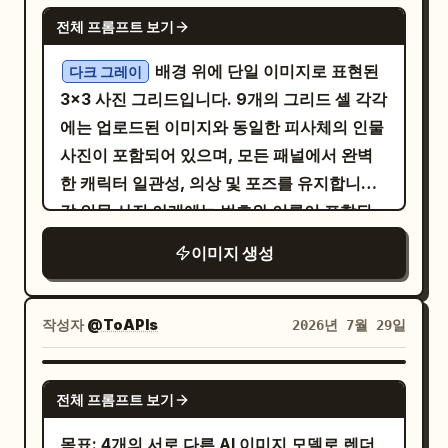
께, 색상, 눈썹 간격, 콧대, 코끝, 콧구멍, 옆모
GPT IMAGE 2
트 계층 구조에 맞춘 레이아웃으로, 회사명, 핵
전체 프롬프트 보기
습의 코 모양, 입술 두께, 입술 산, 입꼬리, 피부
심 가치 제안, 매우 짧은 영어 보조 문구, 두 개
톤, 모공, 헤어라인, 가르마, 앞머리, 머리카락
배경 위에 단일 이미지로 표현된
다크 그레이
의 기능적 라벨을 포함한 소량의 중국어 텍스트
길이, 흐름, 나이대, 골격 구조, 어깨너비, 팔다
3x3 사진 그리드입니다. 9개의 그리드 셀 각각
가 필요합니다.
리 길이, 전체적인 체형은 물론 원본 의상, 아트
에는 업로드된 이미지와 동일한 피사체의 인물
스타일, 조명 분위기까지 엄격하게 고정하세
사진이 포함되어 있으며, 모든 패널에서 완벽
요. 중앙의 큰 패널에는 전신 정면, 측면, 후면
한 캐릭터 일관성, 의상 및 포즈를 유지합니다.
과 얼굴 정면, 왼쪽 옆모습, 오른쪽 옆모습, 왼
각 인물 사진 아래에는 번호와 이름이 포함된
쪽 기울임, 오른쪽 기울임, 뒤통수를 배치하세
깔끔한 산세리프체 텍스트 라벨이 명확하게 표
이미지 생성
요. 두개골 구조, 이목구비 위치, 머리숱, 신체
시됩니다. 그리드 레이아웃 및 조명 설정은 다
비율을 일관되게 유지하세요. 옆모습은 정면의
음과 같습니다: - 상단 행, 왼쪽에서 오른쪽으
구조를 정확하게 연장해야 합니다. 오른쪽에는
로: 루프 조명 (코에서 뺨으로 이어지는 작은 그
작성자
@ToAPIs
2026년 7월 29일
작은 표정 매트릭스를 구성하세요: 보통, 미소,
림자가 있는 매력적인 3/4 조명) 하드라이트 정
진지함, 놀람, 수줍음, 생각, 고민, 약간 슬픔,
면 플래시 (정면을 향한 직접적이고 강렬한 플
GPT IMAGE 2
차분함. 동공과 눈의 기본 크기를 동일하게 유
전체 프롬프트 보기
래시 조명, 깊은 정면 그림자) 스플릿 조명 (얼
지하세요. 하단에는 세부 아이덴티티 앵커를
굴 한쪽에만 드라마틱한 빛을 비추고 반대쪽은
목표: 4개의 서로 다른 AI 이미지 모델로 렌더