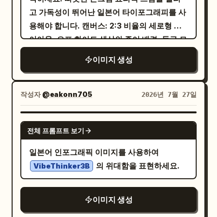
검은색 배경을 바탕으로 얼굴을 어둠 속에 남
디테일한 재질 조명. 라벨:
고 가독성이 뛰어난 일본어 타이포그래피를 사
김). 모든 패널에서 원근감과 이목구비는 동일
gemini-3-pro-image-
용해야 합니다. 캔버스: 2:3 비율의 세로형 레
preview(Nanobanana Pro)
하게 유지되며, 라벨에 맞춰 지정된 조명만 변
이아웃, 오프 화이트 색상의 종이 배경, 둥근 모
2. 우측 상단: 둥근 타원형의 광택 있는 화이트
경됩니다.
서리, 모서리에 작은 잎 장식이 있는 얇은 녹색
충전 케이스, 정면을 향함, 뚜껑이 열려 있고 내
이미지 생성
이중 테두리. 부드러운 수채화풍의 음식 일러
부에 2개의 긴 스템 이어버드가 서 있음; 케이
스트, 친근하고 둥근 일본어 폰트, 짙은 갈색의
스 전면에 미세한 녹색 표시등. 라벨:
메인 제목, 녹색 섹션 리본, 주황색 포인트, 점
작성자
@eakonn705
2026년 7월 27일
3. 좌측 하
doubao-seedream-5-0-pro
선 구분선 및 은은한 반짝임 효과를 사용하세
단: 정면을 향한 광택 있는 화이트 둥근 직사각
요. 상단 헤더: 중앙에 배치된 큰 제목:
GPT IMAGE 2
형 충전 케이스, 뚜껑이 열려 있음, 실리콘 팁과
전체 프롬프트 보기
. 바로 아래에 주황
4종 야채 스태미나 마늘 볶음
작은 검은색 음향 통풍구가 있는 AirPods-Pro
색 부제목:
. 그 아래에 작
（버터 미사용 버전）
일본어 인포그래픽 이미지를 사용하여
스타일의 이어버드 2개가 위로 솟아 있음; 선명
은 일본어 태그라인 추가: "シャキッ！ほく
의 위대함을 표현하세요.
VibeThinker3B
한 제품 구조, 중앙 정렬 및 날카로운 디테일.
っ！にんにく香る、食べごたえ抜群のスタミ
라벨:
4. 우측 하단: 정면을 향
gpt-image-2
ナおかず♪". 왼쪽 상단에 큰 양배추 일러스트,
한 광택 있는 화이트 둥근 충전 케이스, 뚜껑이
이미지 생성
오른쪽 상단 근처에 작은 마늘 아이콘, 오른쪽
열려 있음, 내부에 작은 돔 형태의 둥근 이어버
상단에 볶은 양배추, 피망, 감자 슬라이스, 마늘