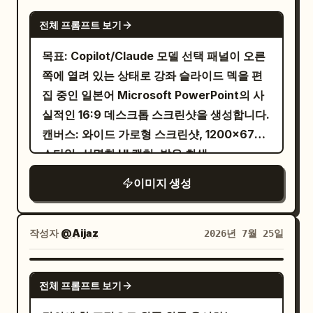
헤더, 마크다운 툴바 행, 그리고 메인 README
GPT IMAGE 2
를 미리 익혀두면 조리 시간이 단축되고 양념이
전체 프롬프트 보기
미리보기 영역. 메인 콘텐츠에는 작은 중국어
잘 배어듭니다." 둥근 서브 카드에 정확히 2가
제목 “生成图片”, “Image 1” 라벨, 그리고 그
목표: Copilot/Claude 모델 선택 패널이 오른
지 준비 방법을 포함하세요. 첫 번째 녹색 서브
아래에 중앙 정렬된 세로형 포스터 이미지가 표
쪽에 열려 있는 상태로 강좌 슬라이드 덱을 편
카드 제목 "レンジで加熱する場合"(전자레인
시되어야 합니다. 페이지에는 README 콘텐
집 중인 일본어 Microsoft PowerPoint의 사
지 사용 시)와 전자레인지 아이콘, 3단계 번호
츠 상단 근처에 가로 스크롤바가, 맨 오른쪽에
실적인 16:9 데스크톱 스크린샷을 생성합니다.
매기기: 1) 감자는 껍질을 벗기고 1.5cm 두께의
는 세로 페이지 스크롤바가 있어야 합니다. 왼
캔버스: 와이드 가로형 스크린샷, 1200×675
반달 모양으로 썬다. 2) 내열 용기에 담고 랩을
쪽 사이드바 세부 정보: “main”으로 설정된 브
스타일, 선명한 UI 캡처, 밝은 회색
느슨하게 씌운다. 3) 600W에서 약 5~6분간
랜치 선택기가 있는 “Files” 패널, “Go to
PowerPoint 크롬, 브라우저 프레임 없음. 주
가열한다. 참고 사항 추가: "※대나무 꼬치가
이미지 생성
file” 라벨이 붙은 검색 필드, 그리고 총 25개의
요 초점은 어두운 제목 슬라이드가 중앙에 위치
부드럽게 통과할 정도가 적당합니다." 두 번째
파일/폴더 항목을 표시합니다. “.github”,
한 PowerPoint 편집 작업 공간입니다. 레이아
주황색 서브 카드 제목 "ゆでる場合"(삶을 경
“docs”, “public”, “scripts”라는 이름의 폴
웃: 상단 리본, 왼쪽 슬라이드 썸네일 스트립,
우)와 냄비 아이콘, 3단계 번호 매기기: 1) 감자
작성자
@Aijaz
2026년 7월 25일
더 4개와 “.env.example”, “.gitignore”,
중앙의 메인 슬라이드 캔버스, 오른쪽의 AI 어
는 껍질을 벗기고 1.5cm 두께의 반달 모양으로
“LICENSE”, “README.md”,
시스턴트 사이드 패널이 포함된 전체
썬다. 2) 냄비에 물과 감자를 넣고 끓기 시작하
GPT IMAGE 2
“README_de-DE.md”, “README_es-
전체 프롬프트 보기
PowerPoint 창을 보여줍니다. PowerPoint
면 중불에서 3~4분간 삶는다. 3) 체에 밭쳐 물
419.md”, “README_es-ES.md”,
인터페이스 전체에 일본어 UI 레이블을 사용하
기를 뺀다. 참고 사항 추가: "※살짝 단단하게