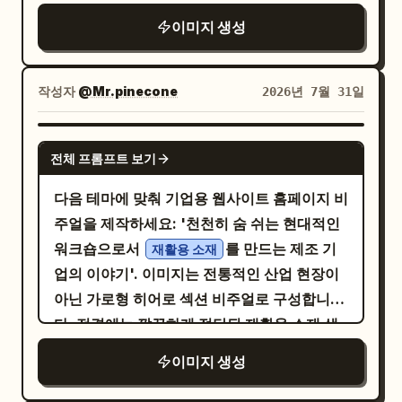
지 값, 조절 단계, 건강 개선 효과, 특허 또는 테
으며, 우아한 생체 역학적 패널 라인, 회로처럼
libraries) RELATED WORDS Librarian
이미지 생성
스트 결과는 포함할 수 없음.
새겨진 홈, 머리, 뺨, 목, 귀, 손가락 주변의 노
(librarian) · Shelf (shelf) · Catalogue
출된 레이어 윤곽, 그리고 차분하고 집중된 표
(catalogue) 따뜻하고 현대적인 도서관 플랫
정을 띠고 있습니다. 손가락 끝이 중앙 프로세
작성자
@Mr.pinecone
2026년 7월 31일
벡터 단면 일러스트를 생성하세요. 학습자가
서에 닿으면서 밝고 따뜻한
섬
황금빛 주황색
사서에게 책 두 권을 빌리는 모습을 보여주며,
광과 작은 렌즈 플레어가 발생합니다. 배경은
GPT IMAGE 2
책장과 도서관 카드를 자연스럽게 포함하세요.
전체 프롬프트 보기
프레임의 왼쪽과 중앙을 채우는 밀도 높은 메인
캐릭터는 유치하지 않으면서도 친근하고 에디
보드 풍경이며, 중앙 왼쪽 근처에 사각형 마이
다음 테마에 맞춰 기업용 웹사이트 홈페이지 비
토리얼한 느낌으로 표현하세요. 전문적으로 출
크로칩 하나가 있고, 수많은 구리 배선이 바깥
주얼을 제작하세요: '천천히 숨 쉬는 현대적인
판된 학습자용 사전 페이지처럼 정보를 배치하
쪽으로 뻗어 나가며, 작은 부품들과 신경망처
워크숍으로서
를 만드는 제조 기
세요: 눈에 띄는 표제어, 간결한 발음 기호 줄,
재활용 소재
럼 보드 전체에 흩어진 수많은 적황색 LED 포
업의 이야기'. 이미지는 전통적인 산업 현장이
명확한 정의, 강조된 예문, 깔끔하게 그룹화된
인트들이 있습니다. 다크 틸, 블랙, 건메탈 색상
아닌 가로형 히어로 섹션 비주얼로 구성합니
학습 모듈을 사용하세요. 여백을 충분히 활용
팔레트를 사용하고 따뜻한 불꽃과 빛나는 액센
다. 전경에는 깔끔하게 절단된 재활용 소재 샘
하세요. 순수 플랫 컬러와 깔끔한 라인 아트를
트를 더하세요. 고디테일 3D 렌더링 품질, 얕은
플, 엠보싱 보드, 펄프 몰드 부품, 금속 고정 장
사용하세요. 그라데이션, 그림자, 3D, 광택 효
이미지 생성
피사계 심도, 칩에서 나오는 드라마틱한 측면
치가 배치되어 있고, 중경에는 반투명 데이터
과, 사실적인 묘사, 시각적 혼란, 로고, 워터마
조명, 은은한 볼륨감 있는 안개, 미래지향적인
카드와 브랜드 타이틀이 위치하며, 배경은 조
크는 제외하세요. 모든 본문 텍스트는 어둡고