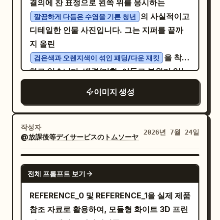
결의에 찬 표정으로 왼쪽 위를 응시하는
“README_fr-FR.md”, “README_hi-
세요. 상단 제목 영역의 파일 이름은
익히는 것이 포인트!". 조리 과정 블록: 주황색
의 사실적이고
깔끔하게 다듬은 수염을 기른 청년
IN.md”, “README_it-IT.md”,
Udemy_Power-Automate-Basic-
리본 헤더 "作り方". 일본어 조리 설명이 포함
디테일한 인물 사진입니다. 그는 지퍼를 끝까
Material.pptx
“README_ja-JP.md”, “README_ko-
된 7개의 주황색 번호 원을 표시하세요: 1) 양배
지 올린
로 표시하고, 그 뒤에 일본어 최종 업데이트 메
KR.md”, “README_pt-BR.md”,
추는 큼직하게 썰고, 피망은 세로로 한입 크기
을 착용
검은색과 오렌지색이 섞인 패딩/다운 재킷
모와 시간을 기재하세요. 상단 리본에는 파일,
“README_pt-PT.md”, “README_th-
로 채 썬다. 마늘은 얇게 슬라이스한다. 2) 프라
하고 있습니다. 배경/미학: 어둡고 분위기 있는
홈, 삽입, 그리기, 디자인, 전환, 애니메이션, 슬
TH.md”, “README_tr-TR.md”,
이팬에 식용유를 두르고 중불에서 마늘을 볶는
미래지향적 스튜디오 설정입니다. 주요 시각적
라이드 쇼, 기록, 검토, 보기, 도움말과 같은 일
“README_vi-VN.md”, “README_zh-
이미지 생성
다. 향이 올라오면 감자를 넣고 노릇해질 때까
특징은 피사체 뒤 중앙에 위치한 거대한
본어 탭이 포함되어야 하며, Copilot,
TW.md”, “README_zh.md”,
지 볶는다. 3) 피망을 넣고 가볍게 볶는다. 4)
입
빛나는 네온 오렌지색 Nike 스우시 로고 외곽선
PowerPoint, Designer, Claude, Teams 프
“package.json”, “pnpm-lock.yaml” 파일
양배추를 넣고 강한 중불에서 아삭함이 살아있
니다. 강렬한 오렌지색 키 라이트가 남성의 얼
작성자
레젠테이션, 공유를 위한 추가 기능 버튼이 있
21개, 공간이 허용된다면 하단에
2026년 7월 24일
도록 볶는다. 5) 닭고기 육수 분말을 넣고 전체
@放課後等デイサービスのトムソーヤ
굴, 목, 어깨 윗부분을 비추며 극적인 대비를 만
어야 합니다. 왼쪽 썸네일 스트립: 1번부터 8번
“tsconfig.json”까지 포함합니다.
적으로 잘 섞으며 볶는다. 6) 간장을 냄비 가장
들어냅니다. 시각적 요소: 어두운 배경 위로 떠
까지 번호가 매겨진 8개의 슬라이드 썸네일을
“README_zh.md”를 선택된 파일로 강조 표
자리에 둘러 넣고 빠르게 섞는다. 참기름을 둘
다니는 네온 오렌지색의 미래지향적 HUD
GPT IMAGE 2
표시합니다. 1번 슬라이드는 주황색 테두리로
시하세요. 상단 헤더 세부 정보: 이동 경로는
전체 프롬프트 보기
러 풍미를 더한다. 7) 소금과 후추로 간을 맞추
(Heads-Up Display) 요소들이 피사체 주변에
선택되어 있으며 메인 캔버스와 동일한 어두운
“awesome-gpt-image-2 /
고 전체적으로 가볍게 섞어 완성! 이 블록 오른
오버레이되어 있습니다. 포함된 요소는 다음과
REFERENCE_0 및 REFERENCE_1을 실제 제품
표지 슬라이드입니다. 2번 슬라이드는 청록색
README_zh.md”로 표시합니다.
쪽 하단 근처에 야채가 튀어 오르는 작은 프라
같습니다: 왼쪽 상단의 데이터 판독값, 그래프
참조 자료로 활용하여, 모듈형 화이트 3D 프린
의제/개요 슬라이드입니다. 3번 슬라이드는 녹
“Preview”, “Code”, “Blame” 탭/버튼과
이팬 일러스트와 손글씨 메모 "強火でサッと