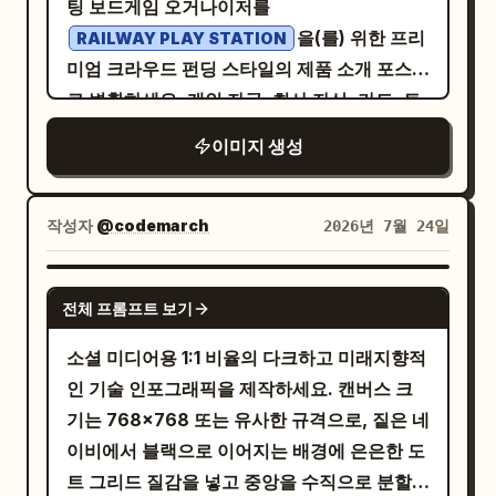
및 타겟 조준선. 오른쪽 상단 작은 스우시 로고
팅 보드게임 오거나이저를
색 다이어그램 요소와 두 명의 일러스트 인물이
“5872 lines (3723 loc) · 362 KB”와 유사한
炒めてシャキッ！"(강불에 빠르게 볶아 아삭
주변의 미니멀한 진행률 표시줄/로딩 그래픽.
을(를) 위한 프리
RAILWAY PLAY STATION
있는 흰색 프로세스/워크플로 슬라이드입니다.
메타데이터 텍스트를 포함하세요. 오른쪽에는
하게!)를 추가하세요. 조리 팁 블록: 반짝임 효
오른쪽 하단의 막대 그래프/데이터 시각화. 스
미엄 크라우드 펀딩 스타일의 제품 소개 포스터
4번 슬라이드는 3개의 가로 목록 행이 있는 흰
“Raw” 및 작은 아이콘 버튼을 포함한 간결한
과가 있는 노란색-주황색 헤더 "スタミナを盛
타일/기법: 시네마틱, 고대비 조명, 볼류메트릭
로 변환하세요. 개인 자금, 회사 자산, 카드, 토
색 슬라이드입니다. 5번 슬라이드는 파란색 인
GitHub 컨트롤을 표시합니다. 임베디드 포스
る裏技". 주황색 체크 아이콘과 오른쪽에 작은
라이팅, 초고해상도, 사실적 묘사, 8K 카메라
큰 및 기차 관련 구성품을 분리할 수 있는 탈착
터페이스 스크린샷과 화살표가 있는 흰색 슬라
터 콘텐츠: 포스터는
를 위한
Meta Quest 3
이미지 생성
일러스트가 포함된 3개의 팁 행을 포함하세요:
(Sony a7R V 또는 Arri 등)로 촬영, 깊은 피사
식 모듈형 트레이라는 핵심 콘셉트는 유지하
이드입니다. 6번 슬라이드는 소프트웨어 스크
깔끔한 제품 분해 인포그래픽입니다. 부드러운
1) "마늘은 '향을 충분히 내기'"(마늘 일러스
계 심도, 사이버펑크 또는 스포츠 광고 스타일
되, 단순한 흰색 프로토타입이 아닌 고급스러
린샷과 콜아웃 상자가 있는 흰색 슬라이드입니
파스텔 라벤더-블루 배경, 왼쪽 상단에 Meta
트), 2) "감자는 '노릇하게 굽기'"(감자 일러스
에서 영감을 받음. 부정 프롬프트(품질 및 초점
운 다크 가죽과 황동 소재의 테이블탑 액세서리
작성자
@codemarch
다. 7번 슬라이드는 다채로운 카드 행과 아이콘
2026년 7월 24일
인피니티 로고와 “Meta Quest 3” 타이틀, 그
트), 3) "마무리 참기름으로 풍미 UP!"("참기
유지): 저해상도, 흐릿함, 텍스트, 워터마크, 만
스타일로 시각적 디자인을 재구성하세요. 캔버
일러스트가 있는 흰색 슬라이드입니다. 8번 슬
아래에 일본어 부제목 텍스트, 그리고 VR 헤드
름" 라벨이 붙은 참기름 병 일러스트). 각 팁 아
화, 잘못된 해부학적 구조, 기형적인 손, 여분의
스 및 스타일: 따뜻한 어두운 톤의 테이블 위에
라이드는 순서도 형태의 스크린샷과 청록색 콜
GPT IMAGE 2
셋 구성 요소들이 수직으로 분해되어 쌓여 있는
래에 짧은 일본어 설명 텍스트를 사용하세요.
전체 프롬프트 보기
손가락, 노이즈, 과도하게 채도 높은 색감, 3:4
16:9 비율의 가로형 제품 보드를 구성하세요.
아웃이 있는 흰색 슬라이드입니다. 메인 슬라
모습입니다. 위에서 아래로 정확히 9개의 주요
하단 서빙 메모 블록: 녹색 리본 헤더 "いただ
비율.
영화 같은 얕은 피사계 심도, 고풍스러운 철도
이드: 야간 건축 장면 위에 검은색에서 남색으
구성 요소 레이어를 배치하세요: 1 흰색 곡선 전
소셜 미디어용 1:1 비율의 다크하고 미래지향적
き方のメモ". "따뜻할 때 드세요! 밥도둑 반찬
및 임원용 책상 분위기, 검은색 가죽 질감, 금색
로 이어지는 오버레이를 씌운 어두운 영화적 느
면 페이스플레이트, 2 주변에 떠 있는 작은 센
인 기술 인포그래픽을 제작하세요. 캔버스 크
으로 스태미나 만점♪" 텍스트와 3개의 녹색 체
테두리, 세피아 조명, 고급 카탈로그 디자인을
낌의 표지 슬라이드를 만드세요. 오른쪽에는
서/카메라 모듈, 3 검은색 내부 프레임, 4
기는 768x768 또는 유사한 규격으로, 짙은 네
크 불렛 포인트 포함: 1) 흰 쌀밥과 환상의 궁합!
적용하세요. 우아한 세리프 영문 헤드라인 타
빛나는 현대식 적층 유리 건물, 안개 낀 분위기,
Snapdragon XR2 Gen 2 라벨이 붙은 중앙 메
이비에서 블랙으로 이어지는 배경에 은은한 도
2) 도시락 반찬으로도 최고! 3) 식어도 맛있어
이포그래피와 작은 일본어 설명 문구를 사용하
아래쪽의 통로와 작은 보행자들, 오른쪽 하단
인보드, 5 듀얼 팬케이크 렌즈 어셈블리, 6 측
트 그리드 질감을 넣고 중앙을 수직으로 분할합
서 밑반찬으로 추천합니다. 하단에 3가지 음식