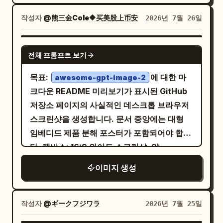
드 2개가 보임, 전면에 작은 화이트 표시등, 하
이 담긴 검은색 프라이팬 일러스트를 배치하세
작성자
@熊三金Cole🔶买美股上币安
단 가장자리 근처에 아주 작은 검은색 충전 포
2026년 7월 26일
요. 메인 레이아웃: 레시피 카드처럼 구성된 5
트. 라벨:
개의 개별 콘텐츠 블록 사용: 왼쪽 상단에 재료
gemini-3.1-flash-image-preview
GPT IMAGE 2
박스 1개, 오른쪽 상단에 준비 박스 1개, 왼쪽 중
(Nanobanana 2)
전체 프롬프트 보기
시각적 스타일: 미니멀한 프리미엄 이커머스
간에 조리 과정 박스 1개, 오른쪽 중간에 조리
목표:
에 대한 마
awesome-gpt-image-2
제품 사진, 하이키 조명, 광택 있는 화이트 플라
팁 박스 1개, 하단 전체에 서빙 메모 박스 1개.
크다운 README 미리보기가 표시된 GitHub
스틱, 은은한 회색 반사, 부드러운 그림자, 선명
재료 블록: 녹색 리본 헤더 "材料（2人分）".
저장소 페이지의 사실적인 데스크톱 브라우저
한 가장자리, 사실적인 제품 렌더링, 깔끔한 비
점선과 함께 정확히 10가지 재료와 분량을 나
스크린샷을 생성합니다. 문서 중앙에는 대형
교 보드 구성. 텍스트 스타일: 라벨은 굵은 검은
열하세요: 1) 양배추 — 1/4통 (약 250g), 2) 감
임베디드 제품 분해 포스터가 포함되어야 합니
색 산세리프체의 소문자/기술 모델명으로 하
자 — 2개 (약 300g), 3) 피망 — 2개, 4) 마늘
다. 캔버스: 16:9 와이드 스크린샷, 약
며, 각 패널의 가로 중앙에 배치하고 추가 텍스
— 2쪽, 5) 식용유 — 1큰술, 6) 참기름 — 1작은
1200×625 px, 밝은 GitHub 인터페이스 테
트는 넣지 않습니다. 제약 사항: 정확히 4개의
술, 7) 간장 — 1큰술, 8) 닭고기 육수 분말 — 1
이미지 생성
마, 선명한 UI 텍스트, 브라우저 주소 표시줄은
제품 샷과 4개의 라벨만 표시합니다. 로고, 워
작은술, 9) 소금 — 약간, 10) 후추 — 약간. 이
숨김, 저장소 파일 뷰는 GitHub 콘텐츠 영역에
터마크, 사람, 손, 포장재, 장식용 소품, 유색 배
박스 하단에 피망, 반으로 자른 감자, 마늘 쪽의
맞춰 자르기. 레이아웃: 왼쪽 사이드바 파일 탐
작성자
@ギークフジワラ
2026년 7월 25일
경 또는 추가 캡션을 추가하지 마십시오.
작은 일러스트 3개를 포함하세요. 준비 블록:
색기, 상단 저장소 이동 경로(breadcrumb)/
녹색 리본 헤더 "下準備"와 설명 텍스트: "감자