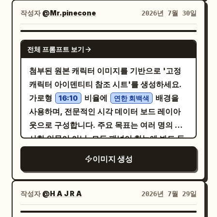
분위기를 연출하며, 로봇은 오른쪽 3분의 1을
명이 조절된 현대적인 워크숍 공간으로 설정합
읽기 쉽게 유지하세요. 제공된 영어, IPA, 간체
작성자
@Mr.pinecone
2026년 7월 30일
차지하고 회로가 왼쪽 3분의 2를 가로질러 확
니다. 데스크톱 히어로 비율을 사용하며, 왼쪽
중국어를 추가 텍스트 없이 정확하게 복제하세
장되는 구도를 사용하세요. 형식은
에는 정보 영역, 오른쪽에는 제품/소재 디스플
요.
GPT IMAGE 2
, 초고해상도, 손가
와이드 16:9 시네마틱 배너
전체 프롬프트 보기
레이, 상단에는 명확한 내비게이션 간격을 배
락 끝과 칩에 선명한 초점, 텍스트 없음, 로고
치하고 모바일 히어로 화면으로 자연스럽게 확
첨부된 원본 캐릭터 이미지를 기반으로 '고정
없음, 워터마크 없음으로 설정하세요.
장되도록 합니다. 조명은 대형 천창과 몇 개의
캐릭터 아이덴티티 참조 시트'를 생성하세요.
따뜻한 작업 조명을 혼합하여 소재의 질감, 단
가로형
비율에
배경을
16:10
연한 회백색
면 구조, 브랜드 신뢰도를 강조합니다. 색상 체
사용하며, 전문적인 시각 데이터 보드 레이아
계에는 다음의 특정 16진수 코드를 포함해야
웃으로 구성합니다. 주요 목표는 여러 명의 유
합니다: Pulp Cream #E9E1D4, Workshop
사한 인물이 아닌, 모든 패널이 한눈에 봐도 동
Grey #A9ACA8, Deep Olive Green
일한 캐릭터임을 명확히 나타내는 것입니다.
이미지 생성
#66715F, Metallic Grey-Blue #8897A0,
참조 이미지의 캐릭터 아이덴티티를 변경할 수
Structural Brown #8B7058, Title
없는 엄격한 제약 조건으로 다루세요. 얼굴의
Charcoal Black #2C2F31. 섬유 엠보싱, 절단
가로세로 비율, 광대뼈, 뺨, 턱선, 턱 끝, 눈 윤
작성자
@H A J R A
2026년 7월 29일
면, 금속 고정 장치, 반투명 아크릴, 워크숍 테
곽, 눈 간격, 눈꺼풀 구조, 시선, 눈썹 아치, 두
이블의 흠집 등을 상세히 묘사하세요. 웹사이