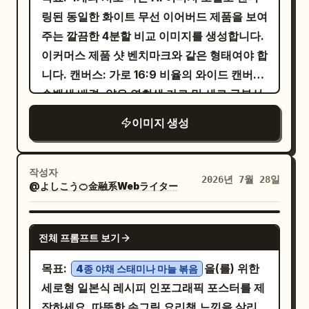
구성하세요: 왼쪽 눈, 오른쪽 눈, 눈썹, 코 정면/
완전히 어둡게 처리) - 중간 행, 왼쪽에서 오른
링된 동일한 화이트 무선 이어버드 제품을 보여
측면, 입술, 귀, 턱선, 피부 질감, 앞머리 구조,
쪽으로: 버터플라이 조명 (정면에서 약간 높은
주는 깔끔한 4분할 비교 이미지를 생성합니다.
옆머리, 뒷머리, 머리카락 끝 흐름, 손. 왼쪽에
위치에서 비추는 클래식한 대칭형 조명, 코 아
이커머스 제품 샷 벤치마크와 같은 형태여야 합
는 5~7개의 정확한 색상 샘플을 추가하세요:
래에 작은 그림자 형성) 고보 패턴 (베네치안 블
니다. 캔버스: 가로 16:9 비율의 와이드 캔버스,
머리카락 색, 동공 색, 피부색, 입술 색, 의상
라인드) (베네치안 블라인드를 통과한 빛이 얼
순백색 배경, 얇은 연회색 가로 및 세로 구분선
색, 그림자 색, 톤. 얼굴 형태 고정, 눈 영역 고정
굴과 의상에 선형 그림자를 드리우며, 배경에
으로 정확히 4개의 동일한 사분면으로 나눕니
등 미니멀한 '고정 포인트(Fixed Points)'를
이미지 생성
도 그림자가 나타남) 언더 라이팅 (업라이트)
다. 레이아웃: 2x2 그리드를 사용하며, 각 사분
포함하세요. 배경은 깨끗하고 부드러운 균일
(아래에서 위로 비추는 조명, 역그림자를 생성
면 중앙에 제품 렌더링을 배치하고 사분면 하단
조명을 사용하며, 영화적 조명이나 강한 피사
하여 분위기 있는 느낌 연출) - 하단 행, 왼쪽에
중앙 근처에 굵은 검은색 모델 라벨을 배치합니
작성자
계 심도는 피하세요. 모든 라벨에는
2026년 7월 28일
서 오른쪽으로: 골든 아워 / 따뜻한 조명 (측면
@よしこう🍊金融系Webライター
다. 충분한 여백을 유지하고 각 제품 아래에 부
만 사용하세요. 부정 프롬
명확한 간체 중국어
각도에서 부드럽고 따뜻한 황금빛 조명으로 가
드러운 스튜디오 그림자를 넣습니다. 패널: 정
프트: 서로 다른 캐릭터, 비슷하지만 동일 인물
득 찬 느낌) 드라마틱 스포트라이트 (강렬하고
확히 4개의 패널을 포함합니다: 1. 좌측 상단:
GPT IMAGE 2
이 아닌 얼굴, 아이덴티티 변화, 패널 간 얼굴
전체 프롬프트 보기
좁은 원형 빛줄기, 깊은 키아로스쿠로 효과와
뚜껑이 살짝 열린 광택 있는 화이트 직사각형
바뀜, 얼굴 비율이나 머리카락의 변화, 과도한
짙은 블랙 표현) 뉴트럴 켈빈 림 라이트 (전면
이어버드 충전 케이스, 약간 비스듬한 각도, 내
목표:
을(를) 위한
4종 야채 스태미나 마늘 볶음
뷰티 필터, 잡지 사진 조명, 깨진 텍스트, 워터
보조광 없이 강렬한 역광을 사용하여 머리카락
부에 2개의 짧은 스템 이어버드가 들어 있음;
세로형 일본식 레시피 인포그래픽 포스터를 제
마크, 왜곡된 해부학적 구조 또는 스타일 전환.
과 어깨 주변에 뚜렷한 빛의 테두리를 만들고,
반투명 뚜껑이 올라가 있음; 부드러운 반사와
작하세요. 따뜻한 손그림 요리책 느낌을 살리