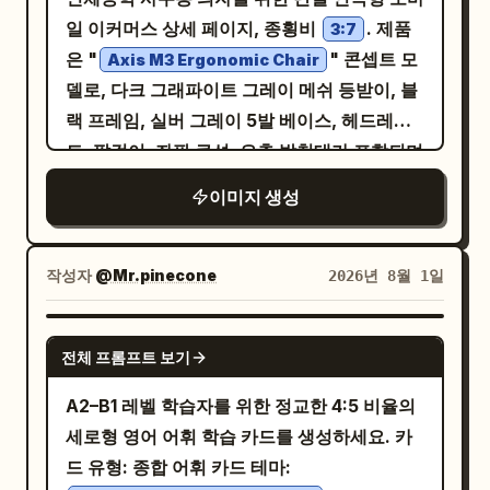
일 이커머스 상세 페이지, 종횡비
. 제품
3:7
은 "
" 콘셉트 모
Axis M3 Ergonomic Chair
델로, 다크 그래파이트 그레이 메쉬 등받이, 블
랙 프레임, 실버 그레이 5발 베이스, 헤드레스
트, 팔걸이, 좌판 쿠션, 요추 받침대가 포함되며
모든 시점에서 구조적 일관성을 유지함. 전체
이미지 생성
디자인은 건축 설계도와 현대적인 사무 공간을
결합한 수직 그리드 시스템을 사용하며,
페이퍼 화이트, 그래파이트 그레이, 스틸 블루, 은
작성자
@Mr.pinecone
2026년 8월 1일
은한 오렌지
주석, 깔끔한 좁은 산세리프체 및 모노스페이
GPT IMAGE 2
스 파라미터 폰트를 특징으로 함. 첫 화면은
전체 프롬프트 보기
3/4 각도 뷰로 제품의 정체성을 보여주며, 이어
A2–B1 레벨 학습자를 위한 정교한 4:5 비율의
지는 화면에서는 정면, 측면, 후면, 위에서 내려
세로형 영어 어휘 학습 카드를 생성하세요. 카
다본 보조 각도를 배치함. 사람의 착석 자세와
드 유형: 종합 어휘 카드 테마:
책상과의 관계를 활용하여 특정 신장 적합 범위