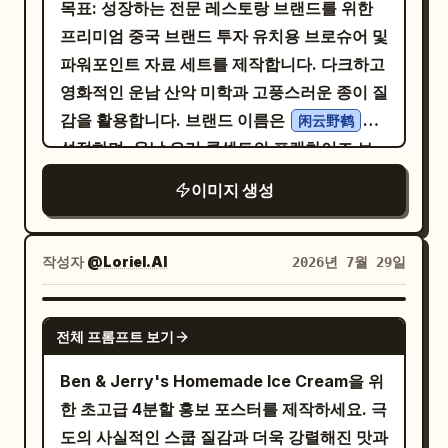
개)를 추가하세요. 모든 아이콘은 검은색 모노
목표: 성장하는 전문 레스토랑 브랜드를 위한
브를 윤기 나는 잼으로 졸이는 과정을 설명하는
며, 결이 선명하고 갓 구워낸 느낌이어야 합니
습니다. 강렬한 레드 의상은 따뜻한 카페 인테
라인으로 유지하고, 타이포그래피는 굵고 현대
프리미엄 중국 브랜드 투자 유치용 브로슈어 및
장식 테두리가 있는 작은 반투명 어두운 메모
다. 플랫브레드는 부드럽고 따뜻하며 갈색 그
리어와 극적인 대비를 이루며 그녀를 확실한 시
적인 스타일로, 정렬은 확실하게, 여백은 충분
파워포인트 자료 세트를 제작합니다. 다크하고
상자를 추가하세요. 추가 텍스트 콜아웃: 케이
을음이 있어야 합니다. 소스나 크림 토핑은 윤
각적 중심점으로 만듭니다. 황금빛 반사가 감
히 확보하세요. 추가 텍스트나 카드는 넣지 마
영화적인 운남 산악 미학과 고풍스러운 종이 질
크 왼쪽을 따라 세로로 긴 어두운 반투명 콜아
기가 나고 물리적인 무게감이 느껴져야 합니
도는 투명한 아이스 캐러멜 라떼가 앞쪽에 놓여
세요.
감을 활용합니다. 브랜드 이름은
로
웃 상자를 하나 추가하여, 풍부하고 부드러운
闲云野鹤
다. 채소는 아삭하고 신선해야 합니다. 모든 표
있고, 그 옆에는 은은한 촛불과 고급 문구류가
설정하며, 운남 요리 콘셉트의 프랜차이즈 브
치즈케이크와 달콤하고 쌉싸름한 루바브에 대
면은 물리적으로 설득력 있고 식욕을 자극하는
배치되어 깊이감과 럭셔리한 라이프스타일 미
로슈어로 포지셔닝합니다. 캔버스: 포트폴리오
한 일본어 맛 설명을 넣으세요. 우아하고 읽기
질감을 나타내야 합니다. 분위기: 대담한 그릴
이미지 생성
학을 자아냅니다. 부드러운 영화적 보케, 따뜻
프리뷰 형태로 배치된 10개의 와이드스크린 프
편하면서도 작게 유지하세요. 하단 튜토리얼
미트 집착, 하이엔드 스트리트 푸드의 정교함,
한 앰버 조명, 미묘한 반사가 카페를 친밀하고
레젠테이션 Slides를 보여주는 세로형 포스터
스트립: 하단에 6개의 번호가 매겨진 단계별 카
6 패널 광고 시리즈의 질서, 조형적인 음식 상
세련된 공간으로 탈바꿈시킵니다. 풀프레임 카
입니다. 상단에 큰 표지 슬라이드 1개, 중간에 2
드를 배치하세요. 각 카드에는 작은 직사각형
작성자
@Loriel.AI
2026년 7월 29일
호작용, 소장 가치가 있는 식욕 자극 사실감, 현
메라로 직접 빈티지 플래시를 터뜨려 촬영하여
열 그리드로 8개의 작은 슬라이드, 하단에 큰
공정 사진/일러스트와 아래에 일본어 설명이
대적인 브랜드 자신감. 렌더링 스타일: 초고급
극적인 그림자, 빛나는 피부, 초현실적인 얼굴
마감 슬라이드 1개를 배치합니다. 깔끔한 쇼케
포함되어야 합니다. 6단계는 다음과 같습니다:
GPT IMAGE 2
그릴 미트 광고 포스터, 2x3 6 패널 마케팅 디
질감, 윤기 나는 입술, 자연스럽게 상기된 볼,
전체 프롬프트 보기
이스 연락처 시트처럼 슬라이드 사이에 충분한
1) 냄비에 다진 루바브와 설탕 넣기, 2) 빨간 루
자인, Milk Cloud Orbit 촉각 강화, Cream
섬세하게 흩날리는 머리카락, 눈 속의 숨 막힐
여백을 둡니다. 각 슬라이드는 16:9 비율이며,
바브 잼 졸이기, 3) 연한 크림치즈 혼합물 휘핑
Ben & Jerry's Homemade Ice Cream을 위
Halo Transit 브랜드 시스템 정제, 확장된 네
듯한 캐치라이트를 구현했습니다. 모든 디테일
다크 브라운/블랙 톤에 따뜻한 세피아 하이라
하기, 4) 크러스트 위에 필링 붓기, 5) 원형 틀
한 초고급 4분할 홍보 포스터를 제작하세요. 극
거티브 스페이스, 더 강력한 색상 블록 리듬, 더
이 매우 선명하며, 배경은 크리미한 보케로 녹
이트를 사용합니다. 시각적 스타일: 고급스러
에 치즈케이크 굳히기, 6) 위에 윤기 나는 빨간
도의 사실적인 스쿱 질감과 더욱 강렬해진 맛과
조형적인 고기와 빵의 상호작용, 정제된 영문
아들어 고급스러운 화보 느낌을 줍니다. 구도