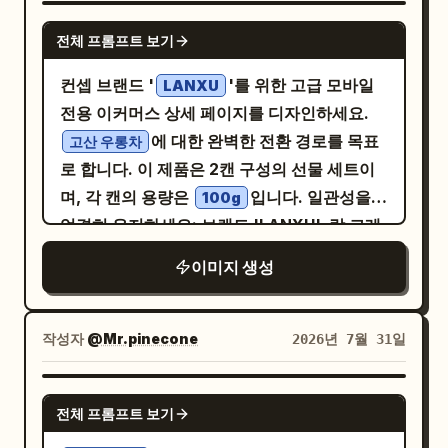
고도로 절제된 마이크로 포스터가 하나의 고급
GPT IMAGE 2
전체 프롬프트 보기
스러운 전체 레이아웃을 구성해야 합니다. 브
랜드 로고는 영문만 사용하세요. 핵심 레이아
컨셉 브랜드 '
'를 위한 고급 모바일
LANXU
웃: 엄격한 2x3 6 패널 그리드를 사용하며, 6
전용 이커머스 상세 페이지를 디자인하세요.
개의 패널 크기는 동일합니다. 전체 레이아웃
에 대한 완벽한 전환 경로를 목표
고산 우롱차
은 매우 절제되고 여유로우며 고급스러워야 하
로 합니다. 이 제품은 2캔 구성의 선물 세트이
며, 각 패널 내부의 여백을 충분히 확보하여
며, 각 캔의 용량은
입니다. 일관성을
100g
2x3 구조 전체에 걸쳐 강력한 시각적 리듬감을
엄격히 유지하세요: 브랜드 'LANXU', 락 그레
주어야 합니다. 각 패널은 무작위적인 콜라주
이(rock-grey) 무광 마감과 앤티크 구리 뚜껑
이미지 생성
가 아닌, 완성도 높은 브랜드 캠페인의 일부로
이 있는 2개의 원통형 금속 찻캔(높이 약
간주되어야 합니다. 최종 포스터는 그래픽적이
135mm, 지름 78mm). 수직 브랜드 로고
고 정돈된 느낌으로 즉시 게시 가능한 상태여야
'LANXU'와 제품 라벨은 두 캔 모두 동일해야
작성자
@Mr.pinecone
2026년 7월 31일
합니다. Milk Cloud Orbit 강화: 각 패널에서
합니다. 비주얼 시스템: '선(Zen) 럭셔리 + 자
촉각적 사실감을 한층 더 끌어올리세요. 고기
연 유기농', 핵심 컨셉 '잔 속에 담긴 산안개'.
GPT IMAGE 2
는 더 풍부한 결, 더 깊은 그을음, 더 뛰어난 육
전체 프롬프트 보기
색상 팔레트: 락 그레이, 미스트 화이트, 스프라
즙 표현, 더 촉촉한 단면, 그리고 고급스러운 구