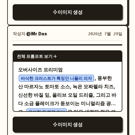
가시적 콘텐츠: 정확히 10개의 슬라이드를 포
든 텍스트는 디자인 내에 통합되어야 합니다.
격한 2x2 4분할 그리드 레이아웃을 사용하세
사실적인 그림자, 우아한 구도, 고급 레스토랑
함합니다. 1. 표지 슬라이드: 큰 붓글씨 타이틀
하단 6단계, 재료 카드 1개, 세로형 케이크 콜아
이미지 생성
요. 각 패널은 그 자체로 프리미엄 아이스크림
메뉴 사진, 은은한 배경 흐림, 나무 테이블, 최
“闲云野鹤”; 서브타이틀 “云南菜馆招商手册”;
웃 1개, 치비 초상화 1개, 루바브 1단, 케이크 3
홍보 카드처럼 기능해야 하지만, 4개 전체가 하
소한의 소품, 럭셔리 푸드 브랜딩, 에디토리얼
작은 영어 문구 “YUNNAN CUISINE
개 층을 정확히 유지하세요. 전체적인 이미지
나의 일관된 Ben & Jerry's 시리즈로 읽혀야
푸드 매거진 스타일, 영화 같은 조명, 8K, HDR,
작성자
@Mr Das
2026년 7월 29일
INVESTMENT BROCHURE”; 보조 슬로건
가
를 활용한 우아한 애니메이션 레
rhubarb
합니다. 전체 구성은 균형 잡히고 대담하며 소
사실적인 사진, 마스터피스, 식욕을 돋우는 연
“山野入席，风土成章”; 연도 “2026”; 타이틀
시피 포스터처럼 느껴지도록 만드세요.
장 가치가 있고 즉각적으로 읽혀야 합니다. 제
출, 사실적인 색감, 부드러운 하이라이트,
GPT IMAGE 2
위로 학 모양의 작은 브랜드 엠블럼 라인 아트.
품 시스템: 4가지 실제 Ben & Jerry's 아이스
전체 프롬프트 보기
, 타이포그래피를 위한 여
프리미엄 카페 분위기
배경: 안개 낀 운남 산맥과 찻잔, 허브가 놓인
크림 맛을 특징으로 하며, 각 맛은 색상, 토핑,
백이 충분한 4:5 세로 구도, 워터마크 없음, 로
오버사이즈 프리미엄
어두운 테이블. 2. 브랜드 기원 슬라이드: 타이
질감, 감성적 정체성에 따라 명확하게 구분되
고 없음, 텍스트 없음.
, 풍부한
틀 “品牌缘起”; 브랜드 스토리와 산의 풍미에
바삭한 크러스트가 특징인 나폴리 피자
면서도 하나의 프리미엄 캠페인 제품군에 속해
산 마르자노 토마토 소스, 녹은 모짜렐라 치즈,
대한 서브타이틀. 왼쪽 세로 장식 사이드바와
야 합니다. 추천 라인업: 1. Chocolate Fudge
신선한 바질 잎, 올리브 오일 드리즐, 그리고 바
오른쪽 산악 풍경을 사용합니다. 브랜드 철학,
Brownie 2. Strawberry Cheesecake 3.
다 소금 플레이크가 돋보이는 미니멀리즘 광
기원, 포지셔닝을 설명하는 여러 개의 작은 텍
Cookie Dough 4. Mint Chocolate Chunk
고.
을 입은 세련된 젊은 여
스트 블록과 작은 붉은색 낙관을 포함합니다.
우아한 올 블랙 의상
각 패널 포함 사항: - 히어로 요소로서의 실제
성이 거대한 피자에 편안하게 기대어 치즈가 길
3. 시장 기회 슬라이드: 타이틀 “风土资产与市
Ben & Jerry's 파인트 팩 1개 - 그릇이나 접시
이미지 생성
게 늘어나는 피자 조각을 들고 있으며, 눈을 감
场机会”. 두 개의 메인 컬럼으로 구성된 구조적
에 담긴 아이스크림 1인분 - 절제된 실제 재료