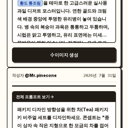
우트 그린, 앰버 티, 산화 구리. 그래픽 언어: 추
을 테마로 한 고급스러운 실사풍
황도 통조림
이 광택이 보여야 합니다. 플랫브레드는 더 따
상적인 계곡 등고선, 옅은 아침 안개, 퍼지는 찻
과일 디저트 포스터입니다. 연한 골드와 크림
뜻하고 부드러우며, 그을린 자국이 많고 촉각
잎의 층. 타이포그래피: 현대적인 송체
색 배경 중앙에 투명한 유리병이 놓여 있습니
적인 느낌을 주어야 합니다. 화이트 소스, 크림
(Songti)와 여백이 충분한 깔끔한 산세리프체.
다. 병 속의 복숭아 과육은 통통하고 두툼하며,
또는 진한 소스의 디테일은 적용된 부위에서 더
레이아웃: 너비 약 1242px, 세로형 롱폼(1:5 비
시럽은 맑고 투명하고, 유리 표면에는 미세한
끈적하고 물리적인 무게감이 느껴져야 합니다.
율). 7개의 연속 모듈: 1. '히어로 가치(Hero
물방울이 맺혀 있습니다. 전경에는 은색 포크
채소, 부스러기, 향신료 토핑, 향신료 가루 및
Value)': 추상적인 안개 낀 계곡을 배경으로 한
로 살짝 집어 올린 황도 한 조각이 있으며, 주변
미세한 기름기 하이라이트는 모두 더 날카롭고
이미지 생성
선물 상자와 2개의 캔, 헤드라인 '잔 속에 담긴
에는 신선한 황도 조각 약간과 물 자국, 부드러
소장 가치가 있는 수준의 품질로 표현되어야 합
산안개'. 2. '마셔야 하는 이유': 건엽, 엽저, 맑
운 여름 햇살만이 어우러져 있습니다. 전체적
니다. Cream Halo Transit 정제: 6개 패널 모
은 호박색 찻물의 매크로 샷, '풍미 프로필: 실
인 분위기는 밝으면서도 절제된 고급 과일 통조
작성자
@Mr.pinecone
2026년 7월 31일
두에 브랜드 시스템의 규율을 강화하세요. 제
제 평가에 따름' 라벨 포함. 3. '산지 및 원재
림 광고 느낌이며, 실제 유리 굴절, 사실적인 과
목 계층 구조, 설명 텍스트 위치, 브랜드 조합
료': 추상적인 차밭 경사면과 수확 세부 정보,
육 질감, 생생한 액체 층을 표현합니다. 세로형
GPT IMAGE 2
로고, 선택적 보조 텍스트 및 시각적 리듬을 통
산지와 고도 정보 자리 표시자. 4. '생산 공정':
전체 프롬프트 보기
3:4 비율. 포스터에 다음과 같은 한국어 및 영
일하세요. 6개의 패널은 정교한 하이엔드 미식
4단계(수확, 위조, 배화, 포장) 및 공정명 자리
어 텍스트를 추가하세요: 브랜드명:
패키지 디자인 방향성을 위한 차(Tea) 패키지
브랜드 시리즈처럼 느껴져야 합니다. 음식, 텍
표시자. 5. '우림 경험': 백자 개완, 숙우, 찻물
제품명:
영어 부
도견(Taojian)
황도 통조림
키 비주얼 세트를 디자인하세요. 콘셉트는 "종
스트, 색상의 배치는 더욱 일관되고 성숙하며
을 따르는 모습이 담긴 사실적인 장면; 온도와
제: YELLOW PEACH IN SYRUP 슬로건:
이 상자 속 작은 지형으로 한 모금의 차를 접어
세심하게 예술적으로 연출된 느낌을 주어야 합