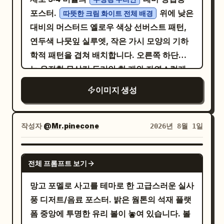
포스터.
위에 낮은
따뜻한 크림 화이트 전체 배경
대비의 머스터드 옐로우 색상 선버스트 패턴,
연두색 나뭇잎 실루엣, 작은 가시 모양의 기하
학적 패턴을 겹쳐 배치합니다. 오른쪽 하단에
는 온전한 무상킹 두리안 한 개와 자연스럽게
갈라진 두리안 한 개를 배치합니다. 온전한 과
이미지 생성
일은 통통한 타원형이며, 황록색에서 올리브
그린 색을 띠는 껍질은 촘촘하고 두꺼우며 규칙
적인 원뿔형 가시로 덮여 있습니다. 갈라진 껍
작성자
@Mr.pinecone
2026년 8월 1일
질 사이로는 황금빛의 통통한 과육이 들어찬 여
러 개의 과실 방이 보이며, 두껍고 밀도 높으며
GPT IMAGE 2
전체 프롬프트 보기
매끄러운 질감을 표현합니다. 왼쪽 상단에는
를 사용하여 '猫山王榴
굵고 기발한 손글씨 폰트
망고 포멜로 사고를 테마로 한 고급스러운 실사
莲'(무상킹 두리안)을 황금빛 노란색으로 채우
풍 디저트/음료 포스터. 밝은 웜톤의 석재 플랫
고, 크림 화이트 내부 선과 짙은 녹색 외곽선을
폼 중앙에 투명한 유리 볼이 놓여 있습니다. 볼
넣어 표현합니다. 하단 문구 '金黄绵密 浓香细