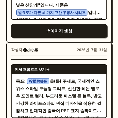
시간 자리 표시자. 6. '포장 및 사양': 상자, 2개
짧은 태그:
여름의 달콤함을 정성껏 담았습니다
넣은 산안개"입니다. 제품은
니다. 패널 콘텐츠 로직: 6개의 패널에는 다음
의 캔, 개봉 상태, '100g x 2캔' 라벨을 명확하
두툼한 과육 / 달콤하고 과즙 가득 레이아웃 요
입니다.
내용이 포함되어야 합니다: 1. 수직 꼬치 또는
발효도가 다른 세 가지 고산 우롱차 시리즈
게 표시. 7. '구매 신뢰': 선물 시나리오, 사양 자
구사항: 브랜드명과 영어는 상단에 배치하고,
이미지는 암석층 단면 같은 회백색 받침대 위에
쌓아 올린 고기 메인 이미지 2. 말아 올린 플랫
리 표시자 및 물류 정보. 스타일: 실제 상업 사
제품명은 하단 메인 시각 영역에, 슬로건과 짧
놓인 3개의 슬림한 서랍형 상자와 작은 캔들을
브레드 고기 랩 3. 고급 소스를 곁들인 접시 위
진과 세련된 그래픽 디자인을 결합한 프리미엄
이미지 생성
은 태그는 더 작게 배치하여 고급 과일 포스터
조합하여 보여줍니다. 상자 그래픽은 전통적인
슬라이스 고기 4. 고기와 신선한 채소를 얹은
이커머스 아트 디렉션. 모든 항목은 사실적인
처럼 깔끔한 레이아웃으로 구성하세요.
풍경 일러스트가 아니라 차의 수색, 고도 등고
오픈형 플랫브레드 5. 조각하거나 칼로 썬 고기
비율과 접점을 가져야 합니다. 찻잎이 공중에
선, 안개 층으로 구성된 추상적인 지형 시스템
의 클로즈업 메인 이미지 6. 사이드 메뉴와 어
작성자
@小小东
2026년 7월 31일
떠 있어서는 안 되며, 안개가 제품의 가시성을
입니다. 구도는 전경, 중경, 배경의 층위가 명확
우러진 접시 위 고기 패티 조합 3개의 패널은
방해해서는 안 됩니다. 핵심 텍스트만 표시:
한 수평적 사진 촬영 방식을 채택합니다. 메인
독립적인 고기 메인 형태를 강조하고, 3개의 패
GPT IMAGE 2
'LANXU', '고산 우롱차', '잔 속에 담긴 산안
전체 프롬프트 보기
상자는 카메라를 정면으로 향하고, 측면 상자
널은 고기와 플랫브레드의 조합을 강조해야 합
개', '원엽 형태', '풍미 프로필: 자리 표시자',
와 캔들은 구조적 변화를 줍니다. 배경은 패키
니다. 각 패널은 독특함을 유지하면서도 동일
목표:
을(를) 주제로, 국제적인 스
'산지 정보: 자리 표시자', '공정 정보: 자리 표
柠檬的妙用
지 제안서 발표에 적합하도록 저대비의 여백을
한 시리즈에 속함이 명확해야 합니다. 네거티
위스 스타일 모듈형 그리드, 신선한 레몬 옐로
시자', '우림 제안: 자리 표시자', '100g x 2캔',
넓게 유지합니다. 조명은 높은 대비를 추구하
브 스페이스: 각 패널 내부에 숨 쉴 공간을 늘리
우 포인트 컬러, 부드러운 파스텔 톤 블록, 밝고
'제품 정보: 자리 표시자'.
기보다 종이 엠보싱, 부분 은박, 봉인지, 알루미
세요. 음식이나 텍스트가 붐비지 않게 하세요.
건강한 라이프스타일 편집 디자인을 적용한 깔
늄 호일 내포장재, 찻잎의 질감을 강조하는 부
고기, 플랫브레드, 사이드 메뉴 구조가 더 명확
끔하고 현대적인 중국어 PPT 표지 슬라이드를
드러운 아침 안개 느낌의 측면 광을 사용합니
하고 독립적인 시각 영역을 차지하게 하여 구성