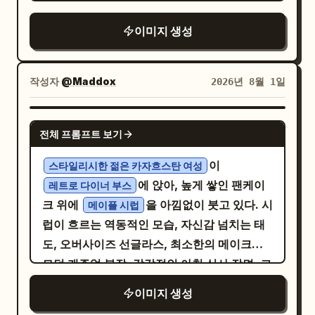
킹 작업대 뒷벽에 핀으로 고정된 것처럼 펼쳐진
짧은 라벨: 진한 망
열대의 빛을 한 그릇에 담다
6개의 수직 커버 매트릭스 형태여야 합니다. 각
고 / 달콤하고 시원한 맛 타이포그래피 요구 사
이미지 생성
커버는 실패한 상황(예: 무너진 크림, 갈라진 시
항: 제품명을 메인 시각 타이틀로, 영문 부제는
폰, 탄 캐러멜, 실패한 쿠키)에서 변화하는 순간
더 작게, 브랜드명은 상단에, 슬로건은 하단 중
을 보여주며, 편안하고 전문적이며 진정성 있
작성자
@Maddox
2026년 8월 1일
앙의 여백에 배치하세요. 레이아웃은 깔끔하고
는 분위기를 유지합니다. 구성은 중앙에 크게
정교하며 실제 디저트 브랜드 광고와 같은 느낌
배치된 메인 커버 하나와 그 주변에 배치된 다
이어야 합니다.
NANO BANANA PRO
전체 프롬프트 보기
른 커버들로 이루어지며, 가장자리에는 작은
에피소드 번호, 재생 시간, 칼럼 배지가 포함됩
이
스타일리시한 젊은 카자흐스탄 여성
니다. 조명은 각 커버 내에서 약간씩 다르지만,
에 앉아, 높게 쌓인 팬케이
레트로 다이너 부스
주방의 따뜻한 백색광과 스테인리스 스틸 표면
크 위에
을 아낌없이 붓고 있다. 시
메이플 시럽
의 반사로 통일감을 줍니다. 색상 시스템은 다
럽이 흐르는 역동적인 모습, 자신감 넘치는 태
음 헥스 값을 포함해야 합니다: 크림 화이트
도, 오버사이즈 선글라스, 최소한의 메이크업,
#F3E9DA, 버터 골드 #D9B46B, 캐러멜 브라
모던 캐주얼 복장, 감각적인 아침 식사 장면, 크
운 #9A6644, 스테인리스 스틸 그레이
롬 냅킨 홀더, 세라믹 타일 벽, 아이폰 카메라로
이미지 생성
#B8BABC, 베리 다크 레드 #8F4B4E, 민트 애
촬영한 따뜻한 아침 햇살, 자연스러운 다이내