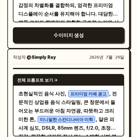
운 중국 문화 레스토랑 브로슈어 디자인으로,
루바브 젤리 얹기. 각 카드는 금색 테두리와 검
감정의 차별화를 결합하되, 엄격한 프리미엄
브랜딩, 부드러운 영화적 상업 조명, 극도의 고
는 삼분할 법칙과 강한 리딩 라인을 따라 자연
분위기 있고 무드 있게 연출합니다. 수묵화 산
은색 배경, 왼쪽 상단에 흰색 숫자 라벨, 작은
디스플레이 순서를 유지해야 합니다. 대담한
기와 빵 질감 사실감, 세계적인 수준의 미식 광
스러우면서도 완벽하게 구성된 이미지를 연출
맥, 안개 낀 숲, 고대 마을 실루엣, 거친 돌 테이
일본어 설명 텍스트를 포함합니다. 푸터: 단계
제품 그리드 캠페인의 정확한 구조적 논리와 시
고 미학, 8k. 부정적 프롬프트: 저렴한 배달 전
합니다. 따뜻한 앰버, 짙은 에스프레소 브라운,
블, 찻잔, 뚜껑이 있는 도자기 그릇, 허브, 향신
별 카드 아래에 금색 필기체 영어 제목과 일본
각적 리듬을 완벽하게 보존하세요. 2x2 레이아
단지, 붐비는 그리드, 낮은 디테일의 고기, 가짜
블랙, 그리고 생동감 넘치는 크림슨 컬러가 어
이미지 생성
료, 대나무 바구니, 증기, 촛불, 섬세한 금색 라
어 팁 텍스트가 있는 “Chef’s Tip” 영역을 추
웃을 엄격히 준수하며, 각 패널은 하나의 세련
빵 질감, 지저분한 소스, 카툰 렌더링, 너무 큰
우러진 풍부한 색감 보정은 소셜 미디어 피드를
인 아트, 노후된 양피지 오버레이를 사용합니
가하세요. 왼쪽에는 브이(V)자를 그리는 메이
된 히어로 제품 광고로서 Ben & Jerry's의 실
텍스트, 일관성 없는 브랜드 로고, 저해상도 질
압도하는 강렬한 시각적 임팩트를 선사합니다.
다. 타이포그래피는 메인 타이틀에는 표현력이
드 캐릭터의 치비(SD) 초상화 1개, 오른쪽에는
제 아이스크림 맛을 선보이면서도 하나의 통일
작성자
감, 기름진 혼란, 약한 패널 구분, 저렴한 패스
@Simply Ray
2026년 7월 29일
럭셔리 패션 화보, 영화적 스토리텔링, 프리미
풍부한 큰 중국어 붓글씨를, 설명에는 작고 세
녹색 잎이 달린 신선한 루바브 줄기 1단을 배치
된 럭셔리 홍보 시리즈의 일부로 보여야 합니
트푸드 스타일, 부족한 네거티브 스페이스, 약
엄 라이프스타일 사진, 향수를 불러일으키는
련된 중국어 명조체를 조합합니다. 색상 팔레
하세요. 텍스트 스타일: 제목에는 대비가 높은
다. 최종 결과물은 세계적인 수준의 아이스크
한 색상 리듬
GPT IMAGE 2
일회용 카메라 감성, 무드 있는 카페 분위기, 높
트: 차콜 블랙, 딥 엄버, 번트 시에나, 앤티크 골
흰색 일본어 세리프 서체를, 영어 강조 부분에
전체 프롬프트 보기
림 캠페인처럼 느껴져야 합니다. 하이퍼 리얼
은 대비, HDR, 초현실적 사실주의, 초고해상
드, 차분한 비취색, 따뜻한 아이보리. 작은 붉은
는 금색 필기체를 사용하고, 얇은 장식용 구분
리즘, 다채롭고 깔끔하며 식욕을 돋우는 편집
초현실적인 음식 사진,
, 전
도, 8K, 마스터피스 퀄리티, 잡지 커버, 수상 경
프리미엄 카페 광고
색 낙관, 얇은 금색 구분선, 세로형 사이드 캡
선과 빈티지 요리책 스타일을 적용하세요. 메
디자인, 시각적으로 강렬한 인상, 강력한 제품
문적인 상업용 음식 스타일링, 큰 창문에서 들
력에 빛나는 사진, 시선을 뗄 수 없는, 스크롤을
션, 페이지 번호, 미니멀한 아이콘을 추가합니
인 제목 텍스트는
로,
ルバーブのチーズケーキ
집중도, 우아한 영어 타이포그래피, 절제된 손
어오는 부드러운 아침 자연광, 따뜻하고 크리
멈추게 하는, 공유하고 싶은, 바이럴 가치가 있
다. 전체 세트가 우아하고 소박하며 프리미엄
영어 부제는
로 유지
Rhubarb Cheesecake
글씨 포인트, 세련된 공식 브랜딩, 완벽하게 제
미한 톤,
, 얕은 피
는, 화면 비율 4:5.
미니멀한 스칸디나비아 미학
한 느낌의 성숙한 투자자용招商手册(투자 유치
하세요. 제약 사항: 로고, 워터마크, QR 코드 또
어된 구성을 갖추어야 합니다. 핵심 구조: 동일
사계 심도, DSLR, 85mm 렌즈, f/2.0, 초정밀
안내서) 덱처럼 보이게 합니다. 슬라이드 수 및
는 소셜 미디어 아이디를 추가하지 마세요. 모
한 패널 비율과 촘촘한 간격 일관성을 갖춘 엄
질감, 깔끔한 세라믹 접시 또는 소박한 서빙 볼,