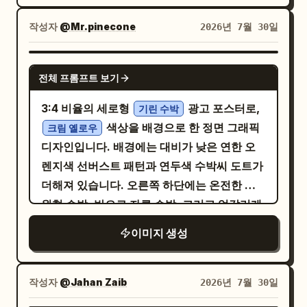
하세요. 부제목 아래에는 가운데 점으로 구분
들어오는 창문 빛, 김, 나무 조리대, 우아하고
거나, 층을 이루어야 합니다. 관객은 고기와 빵
된 4개의 카테고리 단어가 포함된 둥근 네온 옐
얇은 금색 장식 테두리가 있는 소박한 유럽풍
작성자
@Mr.pinecone
2026년 7월 30일
의 관계가 무질서한 일반 랩이 아닌, 의도적으
로우 알약 모양 도형을 배치합니다:
주방 배경을 사용하세요. 메인 레이아웃: 왼쪽
로 설계된 음식 형태임을 느껴야 합니다. 메인
. 하단 페이지 라벨에는
清洁 · 饮食 · 保鲜 · 美容
상단에는 큰 일본어 제목 「ルバーブの チーズ
GPT IMAGE 2
음식 로직: 고기는 초현실적이고 고급스럽게
네온 옐로우 둥근 직사각형 세그먼트에 큰 검은
전체 프롬프트 보기
ケーキ」를 배치하고, 그 아래에 우아한 필기
느껴져야 합니다: 그을린 테두리, 육즙이 풍부
색 "01"을, 검은색 둥근 직사각형 세그먼트에
체 영어 부제 “Rhubarb Cheesecake”, 그리
3:4 비율의 세로형
광고 포스터로,
한 결, 캐러멜 색상의 윤기, 신선하고 부드러운
기린 수박
흰색으로 "封面"을 표시하세요. 특징 카드: 카
고 작은 흰색 세리프 텍스트로 짧은 일본어 태
색상을 배경으로 한 정면 그래픽
단면, 사실적인 기름기 표현, 진한 구이 색감.
크림 옐로우
테고리 도형 아래에 파스텔 톤의 둥근 카드 4개
그라인을 넣으세요. 오른쪽 상단에는
디자인입니다. 배경에는 대비가 낮은 연한 오
플랫브레드는 따뜻하고 부드러우며 약간의 그
를 한 줄로 배치합니다. 각 카드에는 단순한 검
을 배치하세요. 그녀는 밤색 단발
Mei-chan
렌지색 선버스트 패턴과 연두색 수박씨 도트가
을린 자국이 있고 물리적 사실감이 강해야 합니
은색 라인 아이콘, 굵은 중국어 라벨, 두 줄짜리
머리에 녹색 눈, 흰색 프릴 메이드 머리띠, 갈색
더해져 있습니다. 오른쪽 하단에는 온전한 타
다. 상추, 토마토, 양파, 허브 또는 절임류와 같
설명을 포함하세요: 1) 분무기 아이콘, 라벨 "清
메이드 복장, 흰색 앞치마, 녹색 리본 브로치를
원형 수박, 반으로 자른 수박, 그리고 엇갈리게
은 채소는 신선하고 정돈된 느낌을 주어야 합니
洁", 설명 "天然去污 / 安全环保"; 2) 레몬 조각
착용한 귀여운 젊은 애니메이션 메이드 셰프입
배치된 수박 조각들이 있으며, 짙은 녹색의 세
다. 타이포그래피 및 브랜딩: 영문 브랜드 로고
이 담긴 그릇 아이콘, 라벨 "饮食", 설명 "增添
이미지 생성
니다. 그녀는 스토브 앞에 서서 나무 숟가락으
로 줄무늬, 얇은 연두색 껍질, 밝은 빨간색의 섬
를 사용하여 고급스러운 정체성을 구축하세요:
风味 / 丰富营养"; 3) 냉장고 아이콘, 라벨 "保
로 밝은 빨간색 루바브 잼이 담긴 구리 냄비를
세한 과육, 자연스러운 검은 씨앗, 그리고 윤기
브랜드: EMBER WRAP 광고 문구: FIRE.
鲜", 설명 "延长保鲜 / 减少浪费"; 4) 반짝이는
젓고 있으며, 냄비에서는 김이 모락모락 올라
가 흐르는 과즙이 사실적으로 묘사되어 있습니
SLICE. WRAP. 필요에 따라 패널별 명칭을 추
작성자
@Jahan Zaib
2026년 7월 30일
얼굴 프로필 아이콘, 라벨 "美容", 설명 "自然
옵니다. 중앙 전경: 금색 테두리가 있는 흰색 접
다. 왼쪽 상단에는 제품명 "
"이 굵고
가하세요, 예: SPIT ROAST WRAP
기린 수박