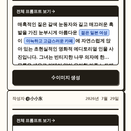
呵护 / 焕亮肌肤". 왼쪽부터 카드 색상 순서: 연
시 위에 완성된 치즈케이크가 포스터의 중심을
둥글며 장난기 넘치는 손글씨 폰트로 적혀 있으
SUPREME CREAMY CARVE STACKED
GPT IMAGE 2
한 레몬 옐로우, 라벤더, 연한 파란색, 연한 레
잡고 있습니다. 케이크는 바삭한 갈색 비스킷
전체 프롬프트 보기
며, 과육 색인 빨간색 채우기, 크림색 내부 라
FLATBREAD CHAR KNIFE CUT MEAT &
몬 옐로우. 오른쪽 이미지 구성: 밝은 석재 표면
크러스트, 두껍고 부드러운 연한 크림치즈 층,
인, 짙은 녹색 외곽선으로 구성되어 있습니다.
BREAD FEAST 타이포그래피는 대담하고 그
매혹적인 짙은 갈색 눈동자와 길고 매끄러운 흑
위에 놓인 신선한 레몬의 사실적인 하이키 사진
다진 루바브 조각이 보이는 윤기 나는 루비색
수박씨 하나가 가독성을 해치지 않으면서 글자
래픽적이며 예술적으로 연출되어야 하며, 이전
발을 가진 눈부시게 아름다운
을 사용하세요. 오른쪽 상단에 녹색 잎이 달린
젊은 일본 여성
루바브 젤리 토핑의 3개 층으로 명확하게 구성
와 재치 있게 어우러집니다. "빨간 과육, 과즙
보다 더 엄격한 계층 구조와 간격 시스템을 갖
이
에 자연스럽게 앉
큰 통레몬 1개, 전경 중앙에 과즙이 보이는 반쪽
아늑하고 고급스러운 카페
되어야 합니다. 중앙에는 작은 녹색 허브 잎으
가득, 달콤하고 상쾌함"이라는 부제는 녹색 물
춰야 합니다. 텍스트는 음식을 압도하지 않고
아 있는 초현실적인 영화적 에디토리얼 인물 사
레몬 1개, 오른쪽 하단에 레몬 조각 1개, 배경에
로 장식하세요. 케이크는 사진처럼 사실적이고
결 모양 리본 위에 배치되어 있으며, "QILIN
음식을 뒷받침해야 합니다. 조명: 매우 섬세하
진입니다. 그녀는 빈티지한 나무 의자에 한쪽
부드럽게 흐릿한 노란색 레몬을 배치합니다.
맛있어 보이게 표현하고, 젤리 부분에는 반짝
WATERMELON"이라는 영문이 곡선 형태의
면서도 임팩트가 강한 상업용 조명을 사용하세
무릎을 세우고 기대어 앉아 우아한 가죽 노트에
현대적인 둥근 반투명 기하학적 패널을 겹쳐 배
이는 하이라이트를 추가하세요. 왼쪽 레시피
작은 인장처럼 들어갑니다. 배경에는 밭고랑,
요. 각 패널은 풍부한 공간감을 가져야 하며, 고
무언가를 적으며, 시선을 아래로 향한 채 거부
치하세요: 왼쪽 상단에는 작은 손그림 레몬 낙
영역: 금색 프레임이 있는 화려한 양피지 스타
이미지 생성
덩굴, 수박 꽃, 작은 물방울, 하프톤 도트가 추
급스러운 하이라이트 감쇠를 통해 고기의 질
할 수 없는 신비로운 표정을 짓고 있어 보는 이
서가 있는 수직 라벤더 둥근 직사각형을, 사진
일의 재료 카드를 추가하세요. 여기에는 “크러
가되었으며, 확대된 잎사귀들이 전경의 가장자
감, 빵 표면, 소스, 채소 및 부스러기를 입체적
의 시선을 단번에 사로잡습니다. 분위기는 마
왼쪽 하단에는 녹색 잎이 가로지르는 큰 반투명
스트”와 “루바브 젤리”라는 2개의 재료 섹션
리를 감싸고 있습니다. 고채도의 Q 버전 벡터
으로 표현해야 합니다. 6개 패널의 조명은 전체
치 고예산 패션 영화의 한 장면 같습니다. 그녀
네온 옐로우 둥근 정사각형/직사각형을 배치합
작성자
@小小东
2026년 7월 29일
이 포함되어야 하며, 대부분 일본어로 작성하
일러스트레이션으로, 빈티지한 스크린 프린팅
광고 캠페인을 통일할 수 있을 만큼 일관되어야
는
을 하이웨이
니다. 사진 모서리는 둥글게 처리하세요. 장식
체리 레드 컬러의 피트된 니트 톱
고 작은 단위의 계량을 포함하세요. 눈에 띄는
질감과 깔끔한 평면 레이어를 유지하며, 인쇄
하며, 동시에 패널 내부의 미세한 변화를 허용
스트 블랙 와이드 팬츠 안에 넣어 입고, 광택 있
디테일: 왼쪽 상단에 레몬 옐로우, 라벤더, 연한
GPT IMAGE 2
일본어 제목 「材料」와 간결한 레시피 스타일
용 도련(bleed) 영역을 포함하고 검은색 배경
해야 합니다. 재질 사실감: 사실감을 극대화하
전체 프롬프트 보기
는 블랙 로퍼와 깔끔한 화이트 삭스, 레이어드
파란색을 번갈아 사용한 3×3 도트 모티프(총 9
의 타이포그래피를 사용하세요. 근처에는 루바
은 사용하지 않습니다.
세요. 고기는 육즙이 풍부하고 살짝 그을렸으
실버 주얼리, 미니멀한 럭셔리 시계를 매치했