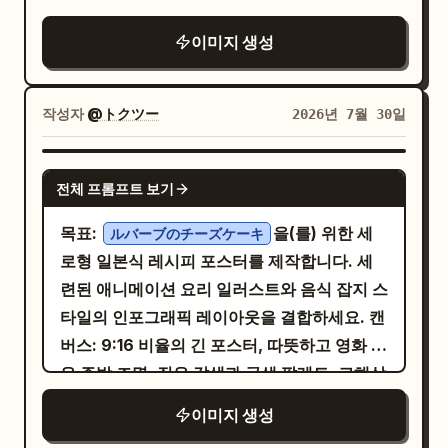
제작하세요. 캔버스: 16:9 와이드스크린 프레
다.
이 더 고급스럽고 마케팅 가치가 높게 느껴지도
젠테이션 슬라이드, 오프 화이트 배경, 여유 있
이미지 생성
색상 체계는 시리즈에 따라 시원한 안개 회녹색, 로
록 하세요. 여백은 의도적이고 가치 있게 느껴
는 여백, 선명한 벡터 타이포그래피, 워터마크
스팅된 갈회색, 연한 금빛 호박색으로 구분
져야 합니다. 색상 블록 리듬: 매우 중요합니다.
없음. 비대칭 균형을 활용하여 왼쪽에는 텍스
하되, 전체적으로 채도가 낮고 절제된 성숙한
6개 패널의 배경 시스템을 더 강력하고 절제된
트 위주의 큰 열을, 오른쪽에는 둥근 모서리의
작성자
@トクツー
2026년 7월 30일
느낌이어야 합니다. 소재는 특수 종이 섬유, 엠
리듬으로 끌어올리세요. 딥 레드, 번트 오렌지,
대형 사진 구성을 배치하세요. 레이아웃: 왼쪽
보싱 등고선, 부분 UV, 밀봉 알루미늄 필름, 차
차콜 블랙, 세이지 그린, 웜 머스타드, 딥 와인
에는 제목 스택과 4개의 특징 카드를 배치합니
캔의 브러시드 메탈 캡, 찻잎의 엽맥을 묘사하
GPT IMAGE 2
과 같이 조화로운 하이엔드 채도 색상을 사용하
전체 프롬프트 보기
다. 오른쪽에는 슬라이드 너비의 절반을 차지
는 데 집중합니다. 시리즈 한글 명칭, 단품 명
여 그리드 내에서 시각적인 음악적 순서로 배열
하는 둥근 모서리의 대형 레몬 사진 패널을 배
칭, 매우 짧은 영문 보조 식별자, 구석의 고도
목표:
을(를) 위한 세
ルバーブのチーズケーキ
하세요. 6개 패널의 색상 강도는 균형을 이루어
치하세요. 오른쪽 하단에는 검은색과 노란색의
배치 정보를 포함한 소량의 한글 위주 텍스트가
로형 일본식 레시피 포스터를 제작합니다. 세
야 하며, 밝고 어두운 색상 블록의 교차를 더욱
페이지 라벨 바를 추가합니다. 하단 가장자리
필요합니다. 텍스트는 패키지 전면 시스템에
련된 애니메이션 요리 일러스트와 음식 잡지 스
명확하게 하세요. 조형적 음식 상호작용: 매우
를 따라 미세한 수직 기준선/그리드 눈금을 추
자연스럽게 통합되어야 합니다.
타일의 인포그래픽 레이아웃을 결합하세요. 캔
중요합니다. 조합 패널에서 고기와 플랫브레드
가하세요. 텍스트 콘텐츠: 매우 크고 굵은 검은
버스: 9:16 비율의 긴 포스터, 따뜻하고 영화 같
간의 관계를 더 조형적이고 디자인적으로 만드
색 중국어 폰트로 메인 제목
을(를)
柠檬的妙用
은 주방 조명, 짙은 갈색과 금색 팔레트, 고해상
세요. 빵은 단순히 고기 아래에 깔리는 것이 아
입력합니다. 그 아래에 짧은 네온 옐로우 밑줄
도 세미 리얼리즘 애니메이션 렌더링. 벽돌 벽,
니라, 우아하고 고급스러운 방식으로 고기를
이미지 생성
을 긋고, 부제목
을(를) 추가
10页现代信息演示
구리 냄비, 걸려 있는 조리 도구, 왼쪽 상단에서
감싸거나, 받치거나, 둘러싸거나, 프레임화하