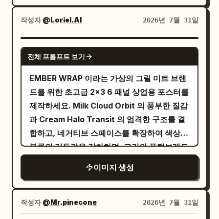
쉬 그린 #9AA99B. 소재는
믹 레인지, 약간의 센서 노이즈, 사실적인 피부
크림 질감, 베이킹 페이퍼, 믹싱 볼 반사, 아이싱 입
질감, 불완전한 조명, 일상적인 스냅 사진, 소셜
작성자
@Loriel.AI
2026년 7월 31일
자, 채널 카드 라미네이팅
미디어 라이프스타일 사진, 얕은 피사계 심도,
에 중점을 둡니다. 소셜 플랫폼 배포에 적합한
자연스러운 색감, 높은 사실감, 디테일한 음식
통일된 레이아웃으로, 시리즈 이름, 에피소드,
GPT IMAGE 2
전체 프롬프트 보기
질감, 윤기 나는 시럽 반사, 약간의 모션 블러,
시간을 나타내는 짧은 중국어 텍스트와 짧은 영
약간 고르지 않은 노출, 자동 화이트 밸런스, 핸
어 자막이 필요합니다.
EMBER WRAP 이라는 가상의 그릴 미트 브랜
드헬드 촬영, 연출되지 않은 순간, 다큐멘터리
드를 위한 초고급 2x3 6 패널 상업용 포스터를
패션 사진, 차분하고 거리감 있는 분위기,
제작하세요. Milk Cloud Orbit 의 풍부한 질감
2000년대 초반 스트릿웨어 에디토리얼의 절
과 Cream Halo Transit 의 엄격한 구조를 결
제미, 35mm 필름 촬영, 50mm 렌즈, f/2.8,
합하고, 네거티브 스페이스를 확장하여 색상
ISO 800, 얕은 피사계 심도. --ar 3:4 --raw -
블록의 리듬감을 강화하며, 고기와 플랫브레드
-profile p5c2z3o --profile gvijfut --profile
간의 상호작용을 더욱 조형적이고 고급스럽게
이미지 생성
hdhmcuu
표현하세요. 최종 결과물은 세계적인 수준의
플래그십 스트리트 푸드 광고와 같은 질감을 가
져야 합니다: 그래픽적이고 초현실적이며, 식
작성자
@Mr.pinecone
2026년 7월 31일
욕을 자극하고 소장 가치가 있는 품질로, 6개의