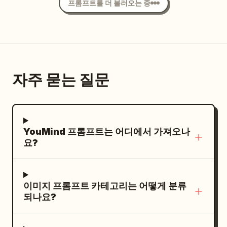
프롬프트를 더 불러오는 중
식사 경험, 문화적 디테일로 라벨링된 3개의 작
편안하고 자신감 넘치며, 의자 등받이에 한 손
배치하며, 제목 타이포그래피를 위한 우아한
은 장면 카드를 포함합니다. 6. 매장 모델 및 수
을 자연스럽게 올린 채 살짝 뒤로 기대고 있습
여백을 확보하세요. 맛에 따라 브라우니 조각,
익 구조 슬라이드: 타이틀 “店型模型与盈利结
니다. 다른 한 손에는 투명한 말차 음료 컵을 들
딸기 슬라이스, 쿠키 조각, 민트 잎, 초콜릿 조
构”. 중앙에 3개의 주요 비즈니스 모델 카드(소
고 있습니다. 말차 음료가 극적인 순간에 멈춘
각 등 절제된 재료 포인트만 추가하세요. 구성
형 매장, 표준 매장, 플래그십 매장)를 배치합니
듯한 스플래시 효과를 연출하는 영화 같은 고속
을 깔끔하고 프리미엄하며 고도로 제어된 상태
자주 묻는 질문
다. 그 아래에 투자, 면적, 인력, 매출, 투자 회
촬영 장면을 포착하세요. 말차 액체는 컵에서
로 유지하세요. 맛의 정체성: 1. Chocolate
수 주기와 관련된 5개의 작은 지표 아이콘을 배
우아하게 튀어 올라야 하며, 사실적인 유체 역
Fudge Brownie: 풍부한 초콜릿 브라운 스쿱
치합니다. 7. 본사 지원 시스템 슬라이드: 타이
학, 흐르는 곡선, 조각 같은 스플래시 형태, 그
질감, 다크 브라우니 조각, 깊은 코코아의 풍미,
틀 “总部赋能系统”. 중앙에 브랜드 학 엠블럼
리고 초고속 셔터 스피드로 완벽하게 포착된 수
대담하고 탐닉적인 다크함 2. Strawberry
YouMind 프롬프트는 어디에서 가져오나
을 배치하고 그 주위에 6개의 연결된 역량 모듈
백 개의 공중에 떠 있는 물방울을 표현해야 합
Cheesecake: 연한 핑크색 아이스크림, 딸기
요?
(입지 선정, 교육, 공급망, 운영, 마케팅, 제품
니다. 사실적인 반사, 액체 질감, 자연스러운 움
슬라이스, 은은한 베리 스월, 크리미한 디저트
연구)을 배치한 허브 앤 스포크 다이어그램을
직임의 디테일을 추가하세요. 그녀의 얼굴은
의 달콤함, 부드럽고 로맨틱한 밝음 3. Cookie
만듭니다. 금색 테두리의 둥근 직사각형과 얇
측면으로 약 45도 정도 돌아가 있으며, 차분하
Dough: 따뜻한 크림 베이지 베이스, 쿠키 도우
이미지 프롬프트 카테고리는 어떻게 분류
은 연결선을 사용합니다. 8. 협력 이유 슬라이
고 자신감 있는 표정, 사실적인 얼굴 구조, 자연
조각, 초콜릿 칩, 편안한 베이킹 디저트의 즐거
되나요?
드: 타이틀 “为什么值得合作”. 메인 문구로 큰
스러운 피부 질감, 진정성 있는 감정을 담아내
움, 향수를 불러일으키는 풍부함 4. Mint
중국어 텍스트 “不是追逐短期流量，而是经营
세요. 럭셔리 패션 잡지의 느낌을 유지하면서
Chocolate Chunk: 신선한 민트 그린 톤, 다크