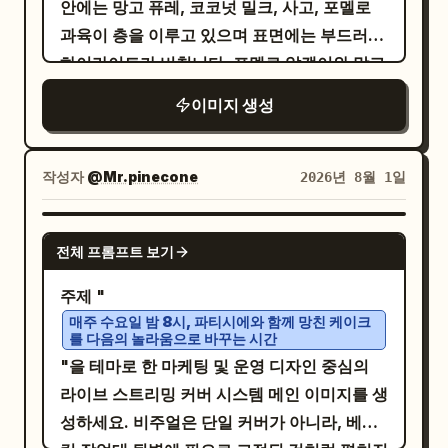
안에는 망고 퓨레, 코코넛 밀크, 사고, 포멜로
滑'(황금빛의 촘촘하고 진한 향과 부드러운 식
과육이 층을 이루고 있으며 표면에는 부드러운
감)은 올리브 그린 색상의 물결 모양 리본 위에
하이라이트가 비칩니다. 포멜로 알갱이와 망고
배치하고, 영어 'MUSANG KING DURIAN'은
큐브는 정교하게 세팅된 보석처럼 보입니다.
이미지 생성
원형 인장 형태로 넣습니다. 배경에는 열대 나
주변에는 신선한 망고 슬라이스 약간과 숟가
뭇잎, 과일 향 곡선, 과육 색상 블록, 별빛, 작은
락, 촉촉한 물방울이 배치되어 있습니다. 조명
껍질 아이콘을 추가합니다. 고채도의 Q 스타일
은 밝으면서도 절제된 오후의 열대 자연광을 재
작성자
@Mr.pinecone
2026년 8월 1일
벡터 일러스트, 레이어드 페이퍼 커트 질감, 약
현합니다. 사실적인 과일 질감, 사실적인 유리
간의 스크린 프린트 그레인을 적용하며, 배경
질감, 사실적인 디저트 층을 특징으로 합니다.
GPT IMAGE 2
은 절대 검은색이어서는 안 됩니다.
전체 프롬프트 보기
고급 디저트 광고 스타일, 세로형 고해상도 이
미지. 포스터에는 고급스러운 중문 및 영문 타
주제 "
이포그래피를 포함하세요. 텍스트는 과도한 문
매주 수요일 밤 8시, 파티시에와 함께 망친 케이크
를 다음의 놀라움으로 바꾸는 시간
구 없이 명확하고 읽기 쉬워야 합니다. 내용: 브
"을 테마로 한 마케팅 및 운영 디자인 중심의
랜드명:
제품명:
Guoyu Dessert
라이브 스트리밍 커버 시스템 메인 이미지를 생
영문 부제: MANGO
망고 포멜로 사고
성하세요. 비주얼은 단일 커버가 아니라, 베이
POMELO SAGO 슬로건: