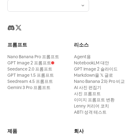
엣과 타이틀 위에 브랜드 엠블럼을 배치합니
러 효과: 말차 액체와 음료는
으로
안 됩니다. 각 패널은 4분할 그리드 시스템 내
선명한 녹색
다. 텍스트 및 언어: 모든 가시적인 슬라이드 텍
유지하고, 나머지 이미지는 흑백으로 유지하세
에서 조화를 이루면서도 뚜렷하게 느껴져야 합
스트는 간체 중국어로 작성하되, “BRAND
요."
니다. 타이포그래피 및 브랜딩: 국제적인 오리
DECK”, “JOIN THE JOURNEY”, “YUNNAN
지널 브랜드 제품이므로 우아한 영어 타이포그
CUISINE INVESTMENT BROCHURE”와 같
래피만 사용하세요. 포함 사항: BEN &
프롬프트
리소스
은 작은 영어 장식용 서브타이틀을 일부 포함합
JERRY'S HOMEMADE ICE CREAM, 그리고
니다. 브로슈어 프리뷰에 적합하도록 텍스트를
Nano Banana Pro 프롬프트
각 맛의 제목을 큰 프리미엄 텍스트로 표기하세
Agent용
간결하고 사실적으로 유지하십시오. 작은 크기
GPT Image 2 프롬프트
NotebookLM 대안
요. 예: CHOCOLATE FUDGE BROWNIE,
Seedance 2.0 프롬프트
GPT Image 2 슬라이드
에서 완전히 읽을 필요는 없으나 메인 타이틀은
STRAWBERRY CHEESECAKE, COOKIE
GPT Image 1.5 프롬프트
Markdown을 𝕏 글로
명확해야 합니다. 제약 사항: 현대적이고 밝은
Seedream 4.5 프롬프트
Nano Banana 2와 Pro 비교
DOUGH, MINT CHOCOLATE CHUNK. 각 패
Gemini 3 Pro 프롬프트
AI 사진 편집기
기업 스타일은 피하십시오. 만화 캐릭터, 네온
널에 짧은 보조 문구를 추가하세요. 예: Rich
사진 프롬프트
컬러, 일반적인 서양식 레스토랑 이미지, 과도
chunks in every spoonful. Creamy berry
이미지 프롬프트 변환
한 혼란을 피하십시오. 10개의 슬라이드 전체
Lenny 커리어 코치
delight. Loaded with cookie indulgence.
ABTI 성격 테스트
에 걸쳐 일관된 브랜딩, 페이지 번호, 사이드바,
Cool mint, deep chocolate. 타이포그래피
붉은색 낙관 포인트, 영화적인 다크 운남 시각
는 대담하고 깔끔하며 현대적이고 프리미엄한
제품
회사
시스템을 유지하십시오.
느낌이어야 합니다. 은은한 공식 스타일의 브