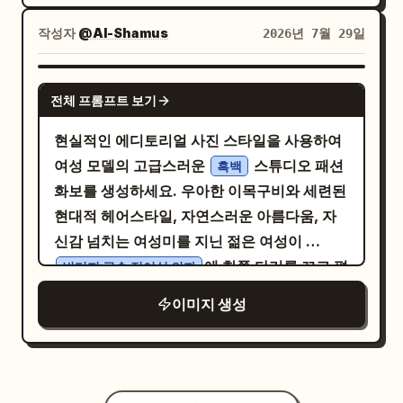
은 채 여유롭고 자신감 넘치는 포즈를 취하고
분석 레이아웃을 만듭니다. 한쪽에는 운남 지
포인트 - 강렬한 제목 블록 1개 - 짧은 보조 문구
있음. 배경에는 부드러운 그라데이션이 들어간
역 지도나 산악 등고선 그래픽을, 다른 쪽에는
작성자
@Al-Shamus
2026년 7월 29일
1개 - 은은한 공식 브랜드 로고. 그릇과 접시의
딥 크림슨 컬러와 그 뒤로 크게 강조된 흰색 “
아이콘과 짧은 중국어 데이터 텍스트가 포함된
일관성: 이것은 필수입니다. 4개 패널 전체에서
” 텍스트. 광택이 나는 반사 바닥, 프
컴팩트한 기회 카드들을 배치합니다. 정확히 6
PIZZA
GPT IMAGE 2
모든 그릇이나 서빙 용기는 정확히 동일한 크
전체 프롬프트 보기
리미엄 스튜디오 조명, 럭셔리 푸드 포토그래
개의 기회 카드를 포함합니다. 4. 제품 매트릭
기, 동일한 배치 논리, 동일한 프레이밍 구조를
피, 초현실적인 8K 화질. 우측 상단에는 작은
스 슬라이드: 타이틀 “招牌产品矩阵”. 음식 사
현실적인 에디토리얼 사진 스타일을 사용하여
가져야 합니다. 모든 그릇은 이미지 가장자리
글씨로 “Designed by Mr Das” 표기. 하단 중
진 스타일의 일러스트가 포함된 5개의 세로형
여성 모델의 고급스러운
스튜디오 패션
에 잘리거나 떠 있지 않아야 하며, 일관되지 않
흑백
앙에는 작은 흰색 폰트로 “Italy served hot.”
제품 카드를 보여줍니다: 야생 버섯 훠궈 1개,
화보를 생성하세요. 우아한 이목구비와 세련된
은 위치에 있어서는 안 됩니다. 그릇은 4분할
태그라인 삽입.
구이 또는 꼬치 요리 1개, 돌솥 치킨/밥 요리 1
현대적 헤어스타일, 자연스러운 아름다움, 자
그리드 레이아웃 전반에 걸쳐 하나의 럭셔리 디
개, 운남 간식 모둠 1개, 다채로운 밥/면 요리 1
신감 넘치는 여성미를 지닌 젊은 여성이
스플레이 시스템처럼 정렬되어야 합니다. 파인
개. 각 카드에는 작은 중국어 요리 라벨과 짧은
에 한쪽 다리를 꼬고 편
트 용기 또한 그릇과의 관계에서 일관된 디스플
빈티지 금속 접이식 의자
설명이 있습니다. 5. 공간 기억 슬라이드: 타이
안하게 앉아 있습니다. 그녀는 헐렁한 데님 진,
레이 리듬을 따라야 하며, 시각적 질서와 프리
이미지 생성
틀 “空间印记”. 오른쪽에는 나무 기둥, 등불, 직
몸에 딱 맞는 검은색 티셔츠, 검은색 부츠, 미니
미엄 프레젠테이션을 유지해야 합니다. 각 패
물 질감, 식탁이 어우러진 따뜻한 레스토랑 인
멀한 액세서리로 구성된 프리미엄 오버사이즈
널 내 구성: 각 패널은 서빙 그릇을 일관된 상단
테리어 메인 이미지를 배치하고, 왼쪽에는 설
스트릿웨어 의상을 착용하여 세련된 매니시-페
또는 우상단 앵커 영역에 배치하고, 파인트 용
명 텍스트를 넣습니다. 하단에는 매장 분위기,
미닌 패션 미학을 연출합니다. 그녀의 자세는
기를 일관된 하단 또는 하단 중앙 앵커 영역에