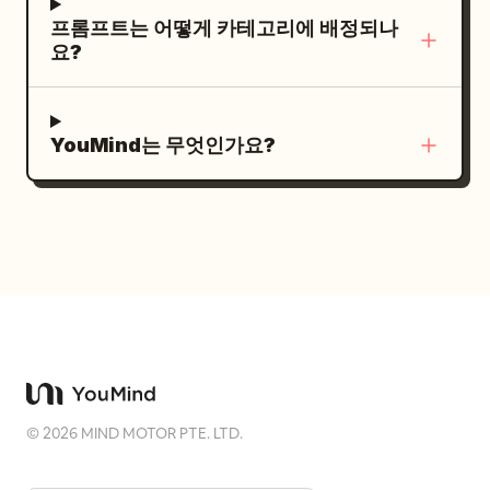
可以沉淀的地方风味品牌。”를 사용합니다. 아
프리미엄 음료 광고의 미학을 결합하세요. 부
초콜릿 조각, 민트 잎, 시원하고 크리미한 신선
프롬프트는 어떻게 카테고리에 배정되나
이콘과 짧은 중국어 라벨이 포함된 5개의 이유
드럽고 미니멀한 스튜디오 조명, 드라마틱한
함, 깔끔하고 생기 넘치는 마무리. 4가지 맛은
요?
컬럼을 포함합니다: 브랜드 잠재력, 차별화된
그림자, 영화 같은 대비, 분위기 있는 흑백 무
각각 다크한 탐닉, 과일의 즐거움, 따뜻한 편안
요리, 안정적인 공급망, 운영 지원, 문화적 프리
드, 깔끔하고 현대적인 배경, 전문 패션 사진,
함, 시원한 신선함이라는 4가지의 뚜렷한 분위
미엄. 9. 협력 절차 슬라이드: 타이틀 “合作流
얕은 피사계 심도, 초현실적인 디테일, 8K 해상
기를 느껴야 합니다. 이러한 감정적 대비는 시
YouMind는 무엇인가요?
程”. 가로 타임라인에 6단계(초기 상담, 자격
도, 보그(Vogue) 스타일 에디토리얼 사진, 프
각적으로 즉각적이어야 합니다. 배경 색상 시
심사, 매장 입지 평가, 계약 체결, 준비 및 교육,
리미엄 광고 캠페인 퀄리티. 모델의 정체성, 신
스템: 각 맛의 정체성에 더 결정적으로 어울리
오픈 지원)를 번호를 매겨 표시합니다. 각 번호
체 비율, 헤어스타일, 의상 및 구도를 사실적으
는 4가지의 채도 높은 프리미엄 배경 색상을 사
위에 간단한 라인 아이콘과 따뜻한 산악 배경을
로 유지하세요. 말차 스플래시만이 유일한 역
용하세요: - Chocolate Fudge Brownie: 딥
사용합니다. 10. 마감 슬라이드: 큰 붓글씨 타이
동적인 액션 요소여야 합니다. 부정 프롬프트:
초콜릿 브라운 또는 다크 코코아 -
틀 “与山野同行”; 서브타이틀 “把云南的风，
비현실적인 얼굴, 변형된 정체성, 플라스틱 같
Strawberry Cheesecake: 블러시 핑크 또는
做成城市里可持续生长的生意”; 작은 영어 문
은 피부, 가짜 미모, 여분의 손가락, 일그러진
소프트 베리 크림 - Cookie Dough: 따뜻한 바
구 “JOIN THE JOURNEY”. 하단 근처에 3개
손, 잘못된 해부학적 구조, 부자연스러운 신체
닐라 베이지 또는 골든 크림 - Mint
의 가치 아이콘(城市合伙, 品牌联营, 区域洽谈)
비율, 헝클어진 머리카락, 가짜 액체 스플래시,
Chocolate Chunk: 신선한 민트 그린 또는 시
©
2026
MIND MOTOR PTE. LTD.
을 포함합니다. 배경은 안개 낀 산과 찻잔 장면
CGI 느낌, 만화 스타일, 흐릿한 디테일, AI 아티
원한 소프트 제이드. 배경은 대담하고 깔끔하
을 반복하며, 오른쪽 상단에 날아가는 학 실루
팩트, 중복된 신체 부위, 낮은 해상도 "부분 컬
며 고급스러워야 하며, 저렴하거나 산만해서는