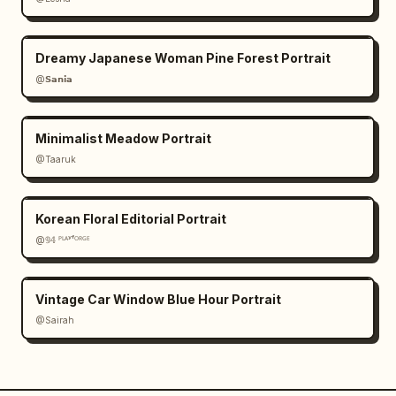
Dreamy Japanese Woman Pine Forest Portrait
@𝗦𝗮𝗻𝗶𝗮
Minimalist Meadow Portrait
@Taaruk
Korean Floral Editorial Portrait
@𝟡𝟜 ᴾᴸᴬʸᶠᴼᴿᴳᴱ
Vintage Car Window Blue Hour Portrait
@Sairah