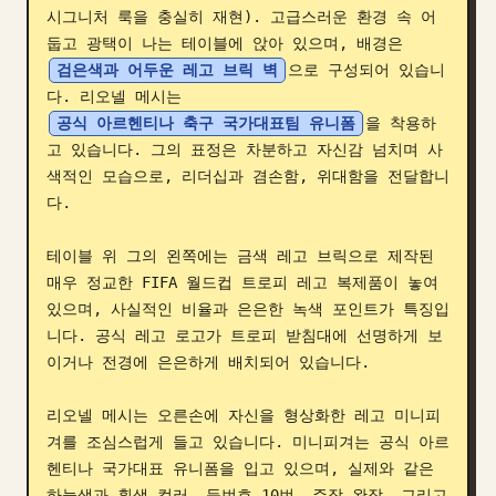
시그니처 룩을 충실히 재현). 고급스러운 환경 속 어
블로그
둡고 광택이 나는 테이블에 앉아 있으며, 배경은 
검은색과 어두운 레고 브릭 벽
으로 구성되어 있습니
다. 리오넬 메시는 
업데이트
공식 아르헨티나 축구 국가대표팀 유니폼
을 착용하
고 있습니다. 그의 표정은 차분하고 자신감 넘치며 사
색적인 모습으로, 리더십과 겸손함, 위대함을 전달합니
다.

테이블 위 그의 왼쪽에는 금색 레고 브릭으로 제작된 
매우 정교한 FIFA 월드컵 트로피 레고 복제품이 놓여 
있으며, 사실적인 비율과 은은한 녹색 포인트가 특징입
니다. 공식 레고 로고가 트로피 받침대에 선명하게 보
이거나 전경에 은은하게 배치되어 있습니다.

리오넬 메시는 오른손에 자신을 형상화한 레고 미니피
겨를 조심스럽게 들고 있습니다. 미니피겨는 공식 아르
헨티나 국가대표 유니폼을 입고 있으며, 실제와 같은 
하늘색과 흰색 컬러, 등번호 10번, 주장 완장, 그리고 