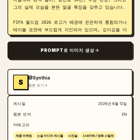
그의 실제 모습을 본뜬 얼굴 특징을 갖추고 있습니다.

FIFA 월드컵 2026 로고가 배경에 은은하게 통합되거나 
테이블 표면에 부드럽게 각인되어 있으며, 깊이감을 더
하기 위해 약간 초점이 흐려진 상태입니다.

PROMPT로 이미지 생성
이미지는 초고화질로, 메시와 전경 요소에 초점이 선명
하게 맞춰져 있으며, 부드럽고 예술적인 배경 흐림 효
과를 주는 영화 같은 심도(depth of field)가 돋보입
니다. 조명은 영화적이고 극적이며, 세련된 대비, 절
@Synthia
S
제된 하이라이트, 따뜻한 황금빛 톤이 어우러져 고급스
원본 보기
럽고 우아한 분위기를 자아냅니다.

게시일
2026년 6월 12일
고급 스포츠 기념품 룸, 검은색 대리석 테이블 반사, 
황금색 포인트, 프리미엄 인테리어 디자인, 얕은 심
원본 언어
EN
도, 사실적인 디테일, 실감 나는 피부 질감, 전문 스
카테고리
튜디오 사진, 영화 같은 색감 보정, 8K 화질.
제품 마케팅
소셜 미디어 게시물
사진술
시네마틱 / 영화 스틸컷