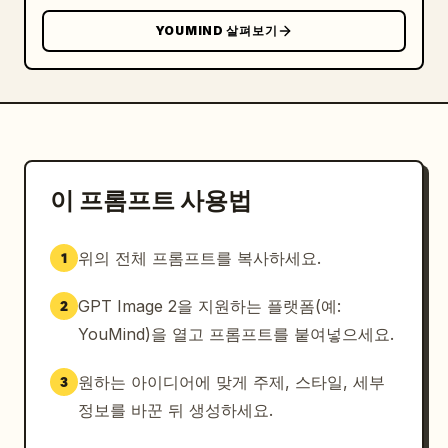
radiant, and enchantingly alive.” 성분 목록은 
YOUMIND 살펴보기
6개 항목과 작은 아이콘으로 구성: “BLUE PEA”, 
“WHITE TEA”, “CORNFLOWER”, “PEARL SHELL”, 
“CITRUS & PEACH”, “SEA SALT DROP” (각 항목 아
래에 작은 일본어 텍스트 포함). 우측 하단에 필기체
로 “
Sip the Ocean’s Whisper.
”와 일본어 “海の
ささやきを、ひとくちに。” 및 브랜드명 “MAISON DE 
LUMIÈRE”를 추가할 것.

이 프롬프트 사용법
시각적 스타일: 초정밀 광택 판타지 광고, 프리미엄 
위의 전체 프롬프트를 복사하세요.
1
화장품 광고 조명, 크리스털 유리 굴절, 반짝이는 커
스틱 효과, 진주빛 하이라이트, 소프트 블룸, 레이어
GPT Image 2을 지원하는 플랫폼(예:
2
드 투명도, 파스텔 해양 광채, 우아한 세리프 타이포
그래피와 섬세한 필기체의 조화. 타이포그래피는 가독
YouMind)을 열고 프롬프트를 붙여넣으세요.
성과 균형을 유지하며, 제품명이 좌측 하단 절반을 압
도하도록 할 것.

원하는 아이디어에 맞게 주제, 스타일, 세부
3
정보를 바꾼 뒤 생성하세요.
제약 사항: 티포트 1개와 찻잔 1개만 사용할 것. 성분 