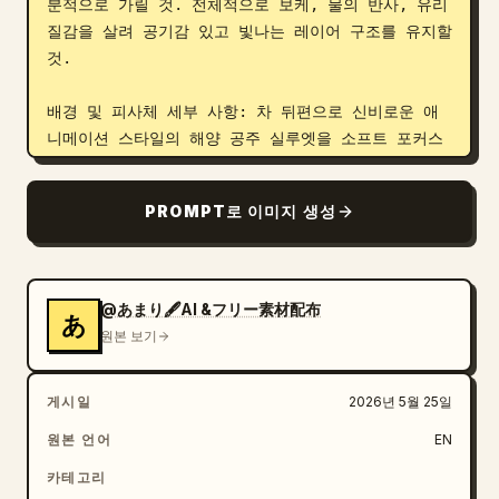
분적으로 가릴 것. 전체적으로 보케, 물의 반사, 유리 
질감을 살려 공기감 있고 빛나는 레이어 구조를 유지할 
것.

배경 및 피사체 세부 사항: 차 뒤편으로 신비로운 애
니메이션 스타일의 해양 공주 실루엣을 소프트 포커스
로 배치. 길게 흐르는 아쿠아 블루 헤어, 조개와 진주 
액세서리, 창백한 피부, 섬세한 꽃/불가사리 장식, 투
PROMPT로 이미지 생성
명한 천, 수중 판타지 아우라를 표현할 것. 차의 정체
성과 세계관의 근원처럼 느껴지되, 안개와 유리, 타이
포그래피 뒤로 은은하게 숨겨져 있어야 함.

@あまり🖋️AI &フリー素材配布
あ
메인 비주얼: 티포트는 둥글고 투명한 크리스털 형태이
원본 보기
며, 일렉트릭 블루, 코발트, 바이올렛, 시안의 그라데
이션이 들어간 마법의 차로 채울 것. 차 내부에는 8개
게시일
2026년 5월 25일
의 장식 요소를 명확히 배치: 라벤더 별꽃 3개, 연한 
진주 조개 구체 2개, 작은 황금 불가사리 1개, 보라색 
원본 언어
EN
꽃송이 1개, 반짝이는 거품 구름 1개. 차가 따르는 모
카테고리
습은 액체 별빛처럼 보이며 작은 거품과 찬란한 반짝임