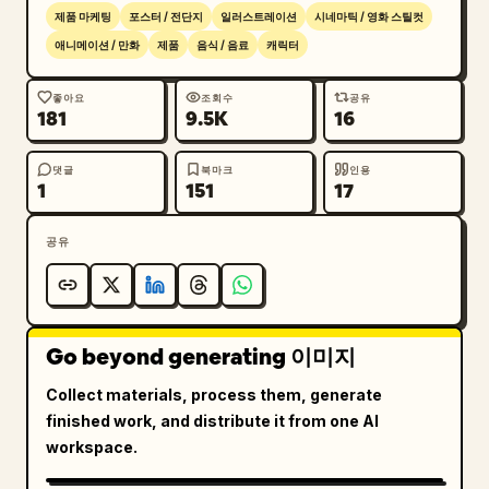
이 있어야 함. 찻잔에도 동일한 빛나는 오션 티와 함
제품 마케팅
포스터 / 전단지
일러스트레이션
시네마틱 / 영화 스틸컷
께 꽃, 거품, 진주, 굴절된 빛을 표현할 것. 배경에는 
애니메이션 / 만화
제품
음식 / 음료
캐릭터
유리 받침대, 작은 불가사리 참, 진주, 조개껍데기, 
크리스털 얼음 바위, 작은 장식용 향수병 같은 용기를 
좋아요
조회수
공유
181
9.5K
16
추가할 것.

텍스트 콘텐츠: 좌측 상단에 “M”자가 들어간 다이아몬
댓글
북마크
인용
1
151
17
드 모노그램 로고를 배치하고, 그 아래 브랜드명 
“MAISON DE LUMIÈRE”와 작은 줄 “FINE FANTASY 
공유
TEA”를 넣을 것. 일본어 태그라인 “彼女の世界を、あ
なたの一杯に。”와 그 아래 영어 “Her world, in 
your teacup.”을 추가. 제품명은 크고 우아한 세리프 
서체로 “
MARINE LUCENT
”라고 설정하고, 아래에 일
Go beyond generating 이미지
본어 독음 “マリン・ルーセント”를 추가. 맛 이름 “
AURORA BLUE BLOOM
”과 일본어 독음 “オーロラブル
Collect materials, process them, generate
ー・ブルーム”을 추가. 짧은 일본어 본문 블록을 넣은 
finished work, and distribute it from one AI
뒤 영어 카피 추가: “The sparkle of waves, the 
workspace.
dance of bubbles, the gentleness of a clear 
blue breeze—blended into a tea that is pure, 