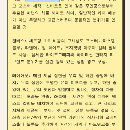
고 포스터 제작. 신비로운 인어 같은 주인공으로부터 
블로그
추출한 마법의 차를 테마로 하며, 일반적인 카페 메뉴
가 아닌 투명하고 고급스러우며 몽환적인 분위기를 연
업데이트
출할 것.

캔버스: 세로형 4:5 비율의 고해상도 포스터. 파스텔 
블루, 라벤더, 펄 화이트, 무지갯빛 아쿠아 컬러 팔레
트 사용. 섬세한 타이포그래피와 하이패션 판타지 티 
브랜드 분위기를 살린 광택 있는 상업 광고 구성.

레이아웃: 메인 제품 장면을 우측 및 하단 중앙에 배
치. 우측 상단에 투명한 유리 티포트를 두고, 하단 중
앙에 있는 유리 찻잔과 받침대로 빛나는 청자색 차를 
따르는 모습을 연출. 좌측에는 세련된 편집 디자인 텍
스트 칼럼을 배치하여 상단에 브랜드 로고, 큰 세리프 
서체의 제품명, 부제, 맛 설명, 성분 목록을 넣을 것. 
좌측 상단/중앙 부근에 연한 라벤더색 직사각형 플레이
스홀더 블록을 추가하여 배경의 캐릭터 아트워크를 부