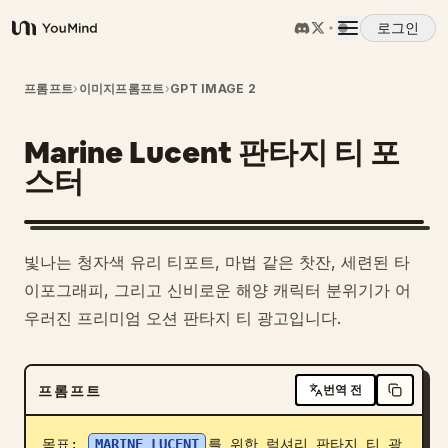
로그인
YouMind
개요
프롬프트
›
이미지프롬프트
›
GPT IMAGE 2
Marine Lucent 판타지 티 포
사용 사례
스터
스킬
빛나는 청자색 유리 티포트, 마법 같은 찻잔, 세련된 타
프롬프트
이포그래피, 그리고 신비로운 해양 캐릭터 분위기가 어
우러진 프리미엄 오션 판타지 티 광고입니다.
가격
프롬프트
번역 전
다운로드
목표: 
MARINE LUCENT
를 위한 럭셔리 판타지 티 광