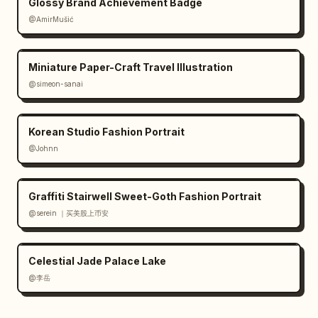
Glossy Brand Achievement Badge
@AmirMušić
Miniature Paper-Craft Travel Illustration
@simeon-sanai
Korean Studio Fashion Portrait
@Johnn
Graffiti Stairwell Sweet-Goth Fashion Portrait
@serein ｜买美股上币安
Celestial Jade Palace Lake
@李岳