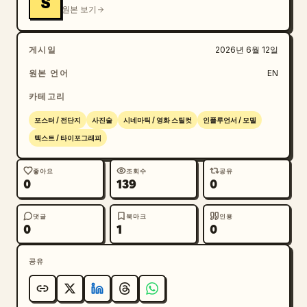
S
제약 사항: 동일한 포스터 구성과 9:16 세로형 배경화
원본 보기
면 포맷을 유지하고, 추가 선수, 관련 없는 로고나 워
터마크는 포함하지 마세요. 선명한 4K 디테일, 사실적
게시일
2026년 6월 12일
인 유니폼 질감, 드라마틱한 영화적 대비를 강조하세
요.
원본 언어
EN
카테고리
포스터 / 전단지
사진술
시네마틱 / 영화 스틸컷
인플루언서 / 모델
텍스트 / 타이포그래피
좋아요
조회수
공유
0
139
0
댓글
북마크
인용
0
1
0
공유