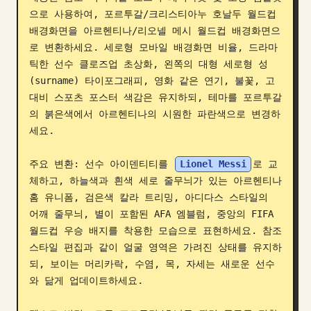
으로 사용하여, 포르투갈/크리스티아누 호날두 월드컵 
블로그
배경화면을 아르헨티나/리오넬 메시 월드컵 배경화면으
로 변환하세요. 세로형 모바일 배경화면 비율, 드라마
업데이트
틱한 선수 클로즈업 초상화, 왼쪽의 대형 세로형 성
(surname) 타이포그래피, 영화 같은 연기, 불꽃, 고
대비 스포츠 포스터 색감은 유지하되, 테마를 포르투갈
의 붉은색에서 아르헨티나의 시원한 파란색으로 변경하
세요.

주요 변환: 선수 아이덴티티를 
Lionel Messi
로 교
체하고, 하늘색과 흰색 세로 줄무늬가 있는 아르헨티나 
홈 유니폼, 검은색 칼라 트리밍, 아디다스 스타일의 
어깨 줄무늬, 별이 포함된 AFA 엠블럼, 중앙의 FIFA 
월드컵 우승 배지를 착용한 모습으로 표현하세요. 참조 
스타일 편집과 같이 얼굴 영역은 가려진 상태를 유지하
되, 보이는 머리카락, 수염, 목, 자세는 새로운 선수
와 닮게 업데이트하세요.
