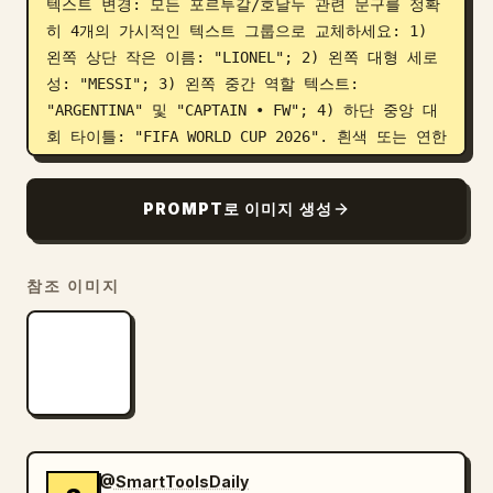
텍스트 변경: 모든 포르투갈/호날두 관련 문구를 정확
히 4개의 가시적인 텍스트 그룹으로 교체하세요: 1) 
왼쪽 상단 작은 이름: "LIONEL"; 2) 왼쪽 대형 세로 
성: "MESSI"; 3) 왼쪽 중간 역할 텍스트: 
"ARGENTINA" 및 "CAPTAIN • FW"; 4) 하단 중앙 대
회 타이틀: "FIFA WORLD CUP 2026". 흰색 또는 연한 
파란색의 굵은 컨덴스드(condensed) 스포츠 타이포그
래피를 사용하고, 성은 참조 이미지처럼 세로로 쌓아 
PROMPT로 이미지 생성
배치하세요.

배경 및 분위기: 붉은 불꽃 조명을 연기가 자욱한 차
참조 이미지
가운 파란색 경기장 분위기로 변경하고, 선수 뒤로 밝
은 경기장 조명, 떠다니는 주황색 불꽃과 검은 잔해, 
머리카락과 어깨 주변의 시안색 림 라이트를 추가하세
요. 프리미엄 
FIFA World Cup 2026 football players 
wallpaper
느낌이 나도록 제작하세요.

@SmartToolsDaily