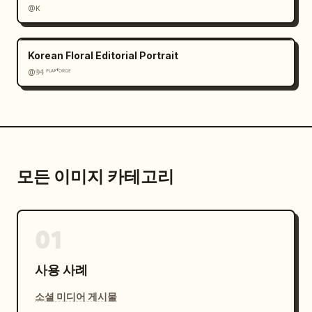
@K
Korean Floral Editorial Portrait
@𝟡𝟜 ᴾᴸᴬʸᶠᴼᴿᴳᴱ
모든 이미지 카테고리
01
사용 사례
소셜 미디어 게시물