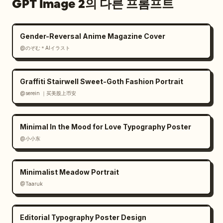
GPT Image 2의 다른 프롬프트
Gender-Reversal Anime Magazine Cover
@のぞむ＊AIイラスト
Graffiti Stairwell Sweet-Goth Fashion Portrait
@serein ｜买美股上币安
Minimal In the Mood for Love Typography Poster
@小小东
Minimalist Meadow Portrait
@Taaruk
Editorial Typography Poster Design