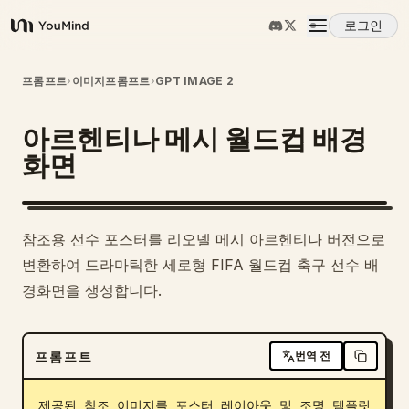
로그인
YouMind
개요
프롬프트
›
이미지프롬프트
›
GPT IMAGE 2
아르헨티나 메시 월드컵 배경
사용 사례
화면
스킬
1
참조용 선수 포스터를 리오넬 메시 아르헨티나 버전으로
프롬프트
변환하여 드라마틱한 세로형 FIFA 월드컵 축구 선수 배
경화면을 생성합니다.
가격
프롬프트
번역 전
다운로드
제공된 참조 이미지를 포스터 레이아웃 및 조명 템플릿