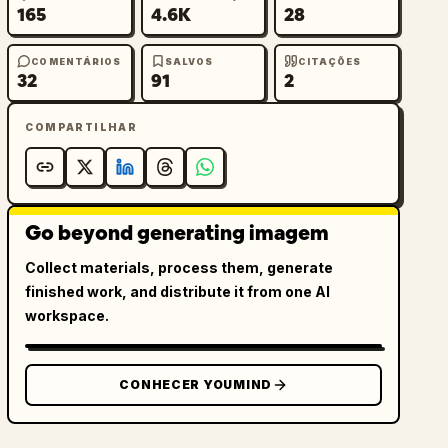
165
4.6K
28
COMENTÁRIOS
SALVOS
CITAÇÕES
32
91
2
COMPARTILHAR
Go beyond generating imagem
Collect materials, process them, generate
finished work, and distribute it from one AI
workspace.
CONHECER YOUMIND