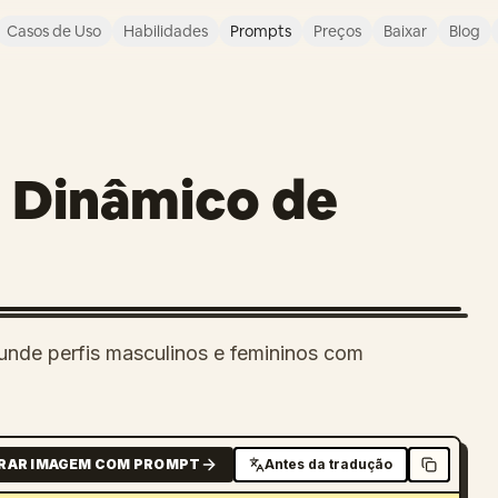
Casos de Uso
Habilidades
Prompts
Preços
Baixar
Blog
O
o Dinâmico de
nde perfis masculinos e femininos com
RAR IMAGEM COM PROMPT
Antes da tradução