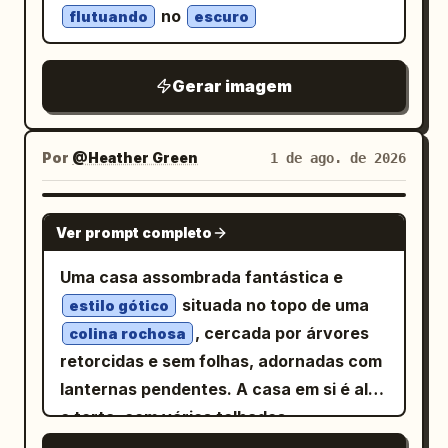
no
flutuando
escuro
Gerar imagem
Por
@Heather Green
1 de ago. de 2026
NANO BANANA PRO
Ver prompt completo
Uma casa assombrada fantástica e
situada no topo de uma
estilo gótico
, cercada por árvores
colina rochosa
retorcidas e sem folhas, adornadas com
lanternas pendentes. A casa em si é alta
e torta, com vários telhados
pontiagudos, uma chaminé soltando