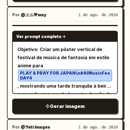
uma página de dicionário para
na parte inferior. - Decorações
vivas, brasas cintilantes. Legenda do
azul-celeste pálido, lavanda e rosa. Use
estudantes publicada profissionalmente:
combinando entalhes finos, estrelas,
Painel 7: “7. (12–14s) Wonder” com
um layout de publicidade de ídolo
Por
@エル💙way
1 de ago. de 2026
palavra-chave em destaque, linha de
lua, plantas e gemas. - Sensação geral
sublegenda “Animals stare in
brilhante com painéis de interface
pronúncia compacta, definições claras,
mística e premium. [Palavras-chave de
amazement as the rainbow flames light
translúcidos, fragmentos holográficos,
frases de exemplo destacadas e
GPT IMAGE 2
Qualidade] obra-prima, melhor
Ver prompt completo
up the whole forest.” Imagem: plano
brilhos, bokeh e gráficos suaves de
módulos de aprendizado agrupados de
qualidade, ultra detalhado, altamente
mais aberto com o dragão no centro,
ondas musicais. Assunto principal: Uma
forma organizada. Use bastante espaço
Objetivo: Criar um pôster vertical de
detalhado, ilustração de fantasia,
cercado por exatamente 5 animais da
bela garota de anime vista do busto para
em branco. Use cores planas puras e
festival de música de fantasia em estilo
atmosfera mágica, iluminação
floresta visíveis observando com
cima, levemente virada sobre o ombro
arte de linha limpa. Sem gradientes,
anime para
cinematográfica, ornamento dourado
admiração: um coelho, um esquilo, um
em direção ao espectador. Ela tem
sombras, 3D, efeitos de brilho,
PLAY & PRAY FOR JAPAN\n#AIMusicFes
intrincado, estilo de carta de tarot,
filhote de cervo, um ouriço e um
DAY4
cabelos volumosos loiro-
fotorrealismo, poluição visual, logotipos
acabamento em foil holográfico,
, mostrando uma tarde tranquila à beira-
pequeno pássaro. Fogo arco-íris faz um
acinzentados/bege claro em um coque
ou marcas d'água. Mantenha todo o
reflexos de arco-íris, difração
mar onde uma garota lanceira dragão de
arco acima deles através das árvores.
lateral baixo e solto com fios soprados
texto do corpo escuro e legível. Replique
prismática, foil dourado em relevo,
cristal toca guitarra perto do oceano.
Legenda do Painel 8: “8. (14–15s) Happy
pelo vento e franjas longas, olhos
com precisão o inglês, o IPA e o chinês
Gerar imagem
destaques de pedras preciosas
Canvas: Pôster vertical 3:4, ilustração
Ending” com sublegenda “The dragon
grandes castanho-dourados brilhantes,
simplificado fornecidos, sem adicionar
reflexivas.
de anime brilhante em alta resolução,
laughs with joy as a tiny rainbow flame
blush rosa e uma expressão delicada de
texto extra.
com o terço inferior reservado para
dances above its nose. Everyone
Por
@Yeti Images
1 de ago. de 2026
boca entreaberta. Adicione um arranjo