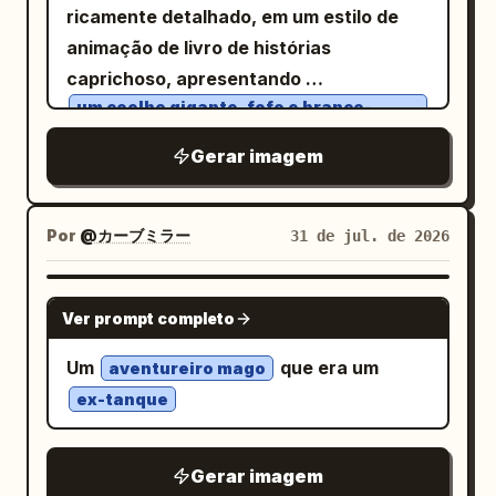
ricamente detalhado, em um estilo de
pés e à direita do tronco. Elementos
exatamente “DEBUT NUMBER” e um
animação de livro de histórias
visíveis contados: Inclua exatamente 1
enorme “01”, com linhas estilo código de
caprichoso, apresentando
garota com orelhas de gato sentada, 1
barras. Painel de perfil lateral esquerdo:
um coelho gigante, fofo e branco-
guitarra elétrica, 1 cachorro bronze e
inclua exatamente 4 linhas de perfil:
creme, com orelhas longas e eretas,
branco dormindo usando uma coleira
pequenos olhos ovais pretos e um
“HEIGHT _ 158cm”, “BIRTHDAY _ 4.24”,
Gerar imagem
sorriso gentil
verde aos pés dela, 1 navio à vela branco
“VOICE _ Soft & Clear”, “CHARM _ Smile”,
cercado por muitos animais imaginários
distante no horizonte à direita, 1 grande
mais uma pequena forma de onda.
amigáveis. Tela: Ilustração em paisagem
tronco de madeira à deriva, 1 asa
Por
@カーブミラー
31 de jul. de 2026
Slogan vertical no lado esquerdo em um
3:2, sangria total, alto detalhe, sem
principal de dragão de cristal, 1 cauda de
painel translúcido: “キミの心に、やさしい
bordas, sem texto. A composição é um
dragão curvando-se à esquerda, 1
歌を。” Painel de lançamento superior
GPT IMAGE 2
retrato de conjunto denso e simétrico,
Ver prompt completo
pequena estrela-do-mar na areia perto
direito: “NEW DIGITAL SINGLE”, data
com o coelho central ligeiramente à
da área de texto e 2 pequenos ícones
grande
, “RELEASE” e
2026 06.26 FRI
Um
que era um
aventureiro mago
frente e centralizado, emoldurado por
decorativos tipo emoji na linha de texto
um código de barras. Cartão de lista de
ex-tanque
criaturas maiores atrás e criaturas
inferior: uma palmeira e uma guitarra.
faixas lateral direito: inclua exatamente
menores ao longo do primeiro plano.
Ambiente: Praia tropical com ondas do
5 faixas numeradas: “01. Lumière”, “02.
Cenário: Um prado mágico exuberante
Gerar imagem
oceano turquesa, areia clara, colinas
雨上がりの花束”, “03. Mirage”, “04. 透明な