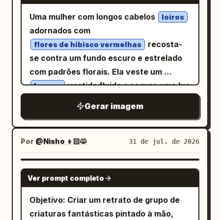
branca de manga bufante, colete corset
serifa em branco centralizado em cada
sonhador e levemente melancólico.
Uma mulher com longos cabelos
loiros
verde-escuro, saia curta em camadas,
faixa de legenda preta. Mantenha a
Design do título central: Coloque um
adornados com
cintos de couro, acessórios nos braços,
legibilidade. Não adicione painéis extras,
grande título de música em cursiva
recosta-
flores de hibisco vermelhas
tiras nas coxas e botas marrons altas
logotipos, marcas d'água, elementos de
brilhante
na parte inferior
Lumière
se contra um fundo escuro e estrelado
com cadarço e detalhes em metal.
interface ou texto não relacionado.
central em letras neon branco-rosa, com
com padrões florais. Ela veste um
Detalhes de fantasia: Atrás e
um rastro de luz sublinhado sutil e
vestido fluido e segura uma lua
branco
parcialmente ao redor dela, há uma
brilhos. Abaixo dele, adicione um
cheia luminosa em sua mão estendida.
grande asa de dragão de cristal
Gerar imagem
pequeno katakana japonês lendo “ルミエ
Seu olhar está direcionado para o
turquesa e uma cauda de dragão
ール”. Adicione uma pequena etiqueta
observador e sua expressão é serena.
serpentina, feitas de escamas
azul diagonal acima do título lendo “のぞ
Por
@Nisho 👦🏻🙀
31 de jul. de 2026
translúcidas na cor água, membranas de
む Debut Single”. Texto e layout do
cristal facetado, filigrana de
pôster: Canto superior esquerdo: nome
GPT IMAGE 2
bronze/ouro e detalhes que lembram
do artista grande “NOZOMU” em
Ver prompt completo
joias. Adicione aglomerados de cristais
gradiente azul-pálido, com o japonês “の
Objetivo: Criar um retrato de grupo de
azuis brilhantes ao redor da madeira e
ぞむ” menor abaixo. Abaixo dele, crie um
criaturas fantásticas pintado à mão,
da areia, especialmente perto de seus
bloco de número de estreia lendo