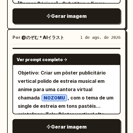
(borrow from the library) Public library
casca ao fundo. Ilustração vetorial estilo
[Regras Básicas] - Substitua a figura
timidamente enquanto um fofo pássaro
(public library) Library card (library card)
Q de alta saturação, textura de recorte
pelo personagem citado. - Mantenha o
azul pousa em um galho próximo.
Gerar imagem
GRAMMAR Countable noun (a countable
de papel em camadas, pequena
rosto, penteado, esquema de cores e
Legenda do Painel 5: “5. (8–10s) The
noun) Plural form: libraries (plural:
quantidade de granulação de serigrafia,
características únicas do personagem. -
Sneeze” com sublegenda “The smoke
libraries) RELATED WORDS Librarian
o fundo não deve ser preto.
Siga a composição, símbolos, adereços,
Por
@のぞむ＊AIイラスト
1 de ago. de 2026
tickles its nose. It builds up… and
(librarian) · Shelf (shelf) · Catalogue
poses e visão de mundo do Rider-Waite.
prepares for the biggest sneeze ever!”
(catalogue) Crie uma ilustração vetorial
- Mude o traje. - Projete o fundo de
Imagem: close-up extremo do rosto do
GPT IMAGE 2
plana, moderna e acolhedora de uma
Ver prompt completo
forma fantástica de acordo com o
dragão, olhos arregalados, espiral de
seção transversal de biblioteca. Mostre
significado da carta. - Ilustração de
fumaça ao redor da narina, prestes a
Objetivo: Criar um pôster publicitário
um aluno pegando dois livros
fantasia em alta definição. - Design
espirrar. Legenda do Painel 6: “6. (10–
vertical polido de estreia musical em
emprestados de um bibliotecário,
luxuoso fundindo Art Nouveau e
12s) Magical Surprise” com sublegenda
anime para uma cantora virtual
incluindo naturalmente estantes e um
fantasia gótica. - Proporção vertical 2:3.
“It sneezes! Instead of fire, a HUGE
chamada
, com o tema de um
NOZOMU
cartão da biblioteca. Mantenha as
- Composição mostrando a carta inteira.
burst of rainbow flames explodes out!”
single de estreia em tons pastéis
figuras dos personagens amigáveis, mas
[Design da Carta] - Moldura decorativa
Imagem: vista lateral do dragão
cristalinos. Tela: Pôster vertical alto,
com um estilo editorial em vez de
dourada luxuosa. - Numerais romanos no
espirrando uma enorme explosão de
orientação retrato, alta resolução,
infantil. Organize as informações como
Gerar imagem
topo (0-XXI). - Nome da carta em inglês
arco-íris brilhante, cores saturadas e
fundo branco arejado com gradientes de