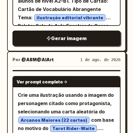
alunos de nível A2–B1. Tipo de Cartão:
dragon puffs its cheeks, takes a huge
dourada dentro, apresentando uma
Cartão de Vocabulário Abrangente
breath, and spreads its wings.” Imagem:
textura espessa, densa e suave. O
Tema:
ilustração editorial vibrante
close-up médio do dragão fechando os
canto superior esquerdo usa
Paleta: Sala de Aula Ensolarada Cores:
olhos com força, bochechas infladas,
fontes grossas e lúdicas desenhadas à
Azul Cobalto Primário #2563EB,
mão
Gerar imagem
asas abertas, preparando-se
Vermelho Coral Secundário #FF6B5C,
para apresentar '猫山王榴莲' (Musang
Amarelo Limão Secundário #FFD84D,
dramaticamente. Legenda do Painel 3:
Azul Céu Secundário #7DD3FC, Texto
King Durian) com preenchimento
Escuro #17324D, Fundo Creme Quente
“3. (4–6s) Failure” com sublegenda “It
#FFF9E8
Por
@ABM@AIArt
1 de ago. de 2026
amarelo-dourado, linhas internas em
exhales with all its strength… but only a
. Exiba com precisão o seguinte texto:
creme-branco e contornos externos
tiny puff of smoke comes out.” Imagem:
/ˈlaɪ.brər.i/ noun 图书馆 Places
library
verde-escuros; o subtítulo '金黄绵密 浓香
GPT IMAGE 2
close-up de um olho piscando e boca
Ver prompt completo
where people can read or borrow books
细滑' é colocado em uma fita ondulada
franzida liberando uma pequena nuvem
and other materials. We borrowed two
verde-oliva, com o inglês 'MUSANG KING
Crie uma ilustração usando a imagem do
de fumaça cinza. Legenda do Painel 4:
books from the library. We borrowed two
DURIAN' em formato de selo circular.
personagem citado como protagonista,
“4. (6–8s) Embarrassment” com
books from the library. COMMON
Adicione folhas tropicais, curvas de
selecionando uma carta aleatória do
sublegenda “The dragon feels shy while
COLLOCATIONS Go to the library (go to
aroma de fruta, blocos de cor da polpa,
com base
Arcanos Maiores (22 cartas)
a bird tilts its head, watching curiously.”
the library) Borrow from the library
luz das estrelas e pequenos ícones de
no motivo do
.
Tarot Rider-Waite
Imagem: o dragão coça a cabeça