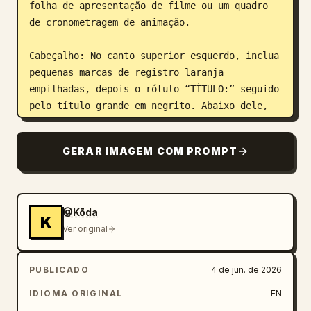
folha de apresentação de filme ou um quadro 
de cronometragem de animação.

Cabeçalho: No canto superior esquerdo, inclua 
pequenas marcas de registro laranja 
empilhadas, depois o rótulo “TÍTULO:” seguido 
pelo título grande em negrito. Abaixo dele, 
crie uma linha de metadados fina com estes 
rótulos e valores: “LINHA META: noturno / 
GERAR IMAGEM COM PROMPT
performance de flow-art sci-fi / edição densa 
de cortes rápidos de 15 segundos”, 
“PRIORIDADE: coreografia de sabre único, 
micro-cortes reais, efeito de energia no lago 
@Kōda
K
legível”, “RESUMO MICRO: C transforma um 
Ver original
sabre de energia solitário em uma performance 
de luz estilo fire-poi, comprimindo uma dança 
PUBLICADO
4 de jun. de 2026
ritual completa em uma sequência rápida de 15 
segundos na floresta.” No canto superior 
IDIOMA ORIGINAL
EN
direito, inclua “ID DA SEQUÊNCIA: 