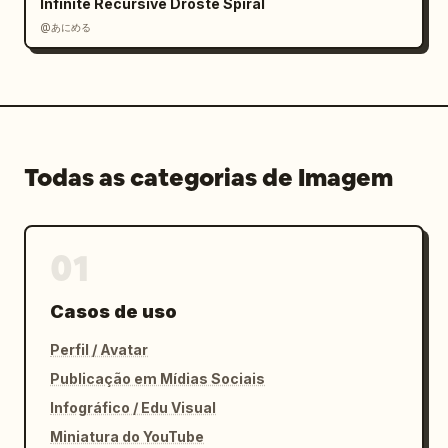
Infinite Recursive Droste Spiral
flutuando, floresta atrás, uma mancha cinza 
@あにめる
retangular censurada/em branco sobre parte da 
área do torso.

16. P16 / 35mm burst / Passagem no rosto: 
close-up dinâmico do rosto e cabelo enquanto 
o feixe do sabre risca diagonalmente o 
primeiro plano.

Todas as categorias de Imagem
17. P17 / 35mm whip / Salto no lago: salto no 
ar sobre água rasa com sabre estendido, nave 
e floresta atrás.

18. P18 / low 24mm / Descida aérea: ataque 
01
descendente em ângulo baixo, manto voando, 
sabre apontado para baixo.

Casos de uso
19. P19 / low 24mm / Estocada na margem: 
aterrissagem agachada com estocada no solo 
Perfil / Avatar
úmido, ondulação de luz circular ao redor da 
Publicação em Mídias Sociais
lâmina.

Infográfico / Edu Visual
20. P20 / crane wide / Corrente do lago: 
Miniatura do YouTube
plano final amplo, performer pequena no 