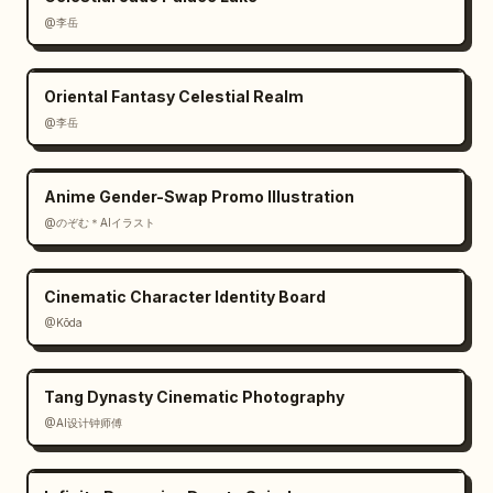
@李岳
à direita.

10. P10 / overhead 24mm / Giro borboleta: 
visão de cima para baixo de loops de luz em 
Oriental Fantasy Celestial Realm
oito ao redor dela.

@李岳
11. P11 / 35mm side / Órbita pelas costas: 
plano lateral, sabre orbitando atrás das 
costas em um rastro de halo brilhante.

Anime Gender-Swap Promo Illustration
12. P12 / macro insert / Isolamento do punho: 
@のぞむ＊AIイラスト
close-up do punho do sabre e mão, lâmina 
explodindo para fora do quadro.

13. P13 / 50mm reflection / Rastro na água: 
Cinematic Character Identity Board
superfície do lago reflexiva com rastro de 
@Kōda
sabre brilhante serpentino ondulando na água.

14. P14 / 24mm orbit / Halo de corpo: postura 
frontal de corpo inteiro com um anel circular 
Tang Dynasty Cinematic Photography
brilhante envolvendo a cintura.

@AI设计钟师傅
15. P15 / 85mm portrait / Prender a 
respiração: retrato emocional, cabelo 