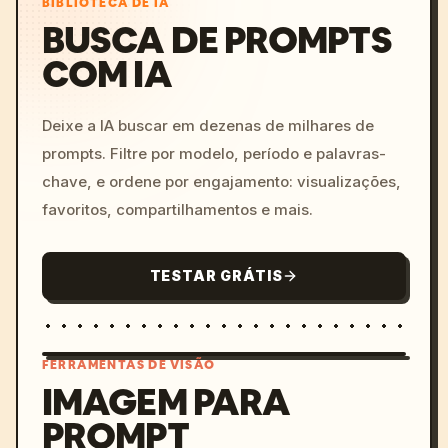
BIBLIOTECA DE IA
BUSCA DE PROMPTS
Restrições: Não adicione painéis extras; a 
folha deve conter exatamente 20 painéis de 
COM IA
storyboard e um gráfico de tempo inferior. 
Mantenha o texto da imagem legível, evite 
Deixe a IA buscar em dezenas de milhares de
neon colorido, exceto pelo brilho branco do 
sabre e detalhes contidos em laranja/azul no 
prompts. Filtre por modelo, período e palavras-
gráfico, sem marca d'água, sem logotipos 
chave, e ordene por engajamento: visualizações,
modernos da Terra.
favoritos, compartilhamentos e mais.
TESTAR GRÁTIS
FERRAMENTAS DE VISÃO
IMAGEM PARA
PROMPT
/imagine prompt: cinemati