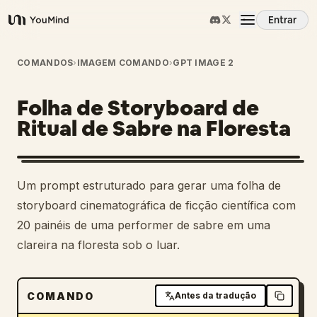
Entrar
YouMind
Visão Geral
COMANDOS
›
IMAGEM COMANDO
›
GPT IMAGE 2
Folha de Storyboard de
Casos de Uso
Ritual de Sabre na Floresta
Habilidades
Um prompt estruturado para gerar uma folha de
Prompts
storyboard cinematográfica de ficção científica com
20 painéis de uma performer de sabre em uma
clareira na floresta sob o luar.
Preços
Baixar
COMANDO
Antes da tradução