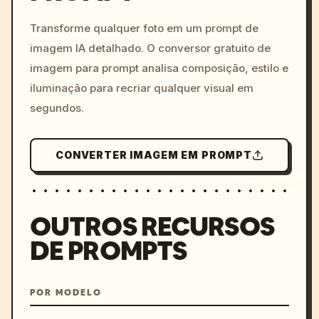
c, cyberpunk sunset, neon
colors, 8k --v 6.0
Transforme qualquer foto em um prompt de
imagem IA detalhado. O conversor gratuito de
imagem para prompt analisa composição, estilo e
iluminação para recriar qualquer visual em
segundos.
CONVERTER IMAGEM EM PROMPT
OUTROS RECURSOS
DE PROMPTS
POR MODELO